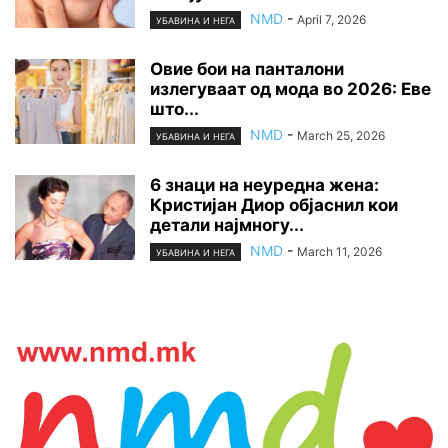
NMD
-
April 7, 2026
УБАВИНА И НЕГА
Овие бои на панталони
излегуваат од мода во 2026: Еве
што...
NMD
-
March 25, 2026
УБАВИНА И НЕГА
6 знаци на неуредна жена:
Кристијан Диор објаснил кои
детали најмногу...
NMD
-
March 11, 2026
УБАВИНА И НЕГА