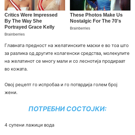
Главната предност на желатинските маски е во тоа што
за разлика од другите колагенски средства, молекулите
на желатинот се многу мали и со леснотија продираат
во кожата.
Овој рецепт го испробаа и го потврдија голем број
жени.
ПОТРЕБНИ СОСТОЈКИ:
4 супени лажици вода