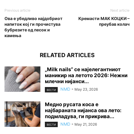
Previous article
Next article
Ова е убедливо најдобриот
Кремасти МАК КОЦКИ –
напиток кој ги прочистува
преубав колач
бубрезите од песок и
камења
RELATED ARTICLES
„Milk nails“ се најелегантниот
маникир на летото 2026: Нежни
млечни нијанси...
NMD
-
May 23, 2026
ВЕСТИ
Медно русата коса е
најбараната нијанса ова лето:
подмладува, ги прикрива...
NMD
-
May 21, 2026
ВЕСТИ