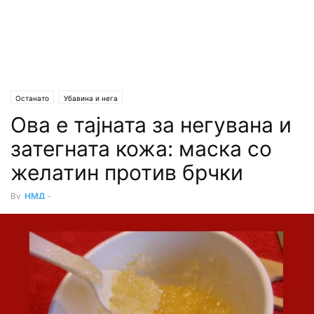
Останато
Убавина и нега
Ова е тајната за негувана и
затегната кожа: маска со
желатин против брчки
By
НМД
-