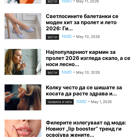
NMD
-
May 11, 2026
ВЕСТИ
Светлосините балетанки се
моден хит за пролет и лето
2026: Ги...
NMD
-
May 10, 2026
ВЕСТИ
Најпопуларниот кармин за
пролет 2026 изгледа скапо, а се
носи лесно...
NMD
-
May 10, 2026
ВЕСТИ
Колку често да се шишате за
косата да расте здрава и...
NMD
-
May 1, 2026
УБАВИНА И НЕГА
Филерите излегуваат од мода:
Новиот „lip booster“ тренд ги
освојува жените...