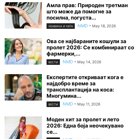
Амла прав: Природен третман
што може да помогне за
посилна, погуста...
NMD
-
May 18, 2026
УБАВИНА И НЕГА
Ова се најбараните кошули за
пролет 2026: Се комбинираат со
фармерки,...
NMD
-
May 14, 2026
ВЕСТИ
Експертите откриваат кога е
најдобро време за
трансплантација на коса:
Многумина...
NMD
-
May 11, 2026
ВЕСТИ
Моден хит за пролет и лето
2026: Една боја неочекувано
се...