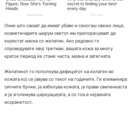
Оние што сакаат да имаат убаво и секогаш свежо лице,
козметичарите ширум светот им препорачуваат да
користат маска со желатин. Ако редовно го
спроведувате овој третман, вашата кожа за многу
краток период ќе стане чиста, мазна и затегната.
Желатинот го пополнува дефицитот на колаген во
кожата кој се јавува со текот на годините. Ги елиминира
ситните брчки, ја избелува кожата, ја прави свиленкаста
и ја зголемува циркуацијата, а со тоа и нејзината
исхранетост.