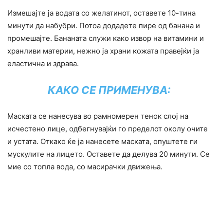
Измешајте ја водата со желатинот, оставете 10-тина
минути да набубри. Потоа додадете пире од банана и
промешајте. Бананата служи како извор на витамини и
хранливи материи, нежно ја храни кожата правејќи ја
еластична и здрава.
КАКО СЕ ПРИМЕНУВА:
Маската се нанесува во рамномерен тенок слој на
исчестено лице, одбегнувајќи го пределот околу очите
и устата. Откако ќе ја нанесете маската, опуштете ги
мускулите на лицето. Оставете да делува 20 минути. Се
мие со топла вода, со масирачки движења.