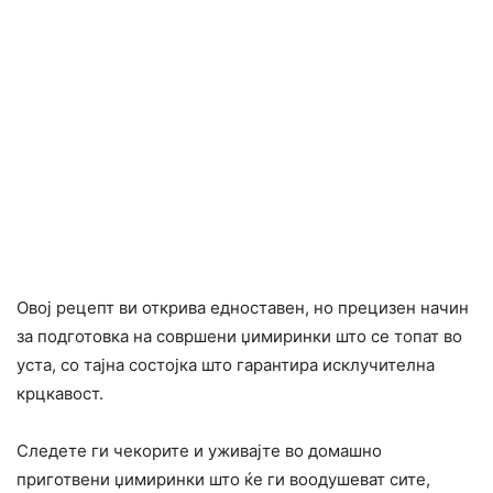
Овој рецепт ви открива едноставен, но прецизен начин
за подготовка на совршени џимиринки што се топат во
уста, со тајна состојка што гарантира исклучителна
крцкавост.
Следете ги чекорите и уживајте во домашно
приготвени џимиринки што ќе ги воодушеват сите,