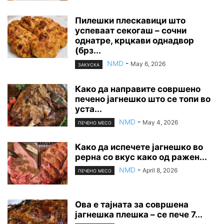
Пилешки плескавици што
успеваат секогаш – сочни
однатре, крцкави однадвор
(брз...
NMD
-
May 6, 2026
ЗАКУСКА
Како да направите совршено
печено јагнешко што се топи во
уста...
NMD
-
May 4, 2026
ПЕЧЕНО МЕСО
Како да испечете јагнешко во
рерна со вкус како од ражен...
NMD
-
April 8, 2026
ПЕЧЕНО МЕСО
Ова е тајната за совршена
јагнешка плешка – се пече 7...