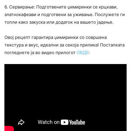
6. Сервирање: Подготвените џимиринки се крцкави,
златнокафеави и подготвени за уживање. Послужете ги
топли како закуска или додаток на вашето јадење.
Овој рецепт гарантира џимиринки со совршена
текстура и вкус, идеални за секоја прилика! Постапката
погледнете ја во видео прилогот
ОВДЕ
: