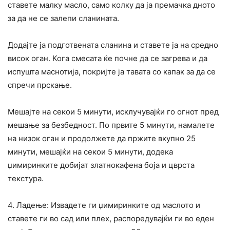
ставете малку масло, само колку да ја премачка дното
за да не се залепи сланината.
Додајте ја подготвената сланина и ставете ја на средно
висок оган. Кога смесата ќе почне да се загрева и да
испушта маснотија, покријте ја тавата со капак за да се
спречи прскање.
Мешајте на секои 5 минути, исклучувајќи го огнот пред
мешање за безбедност. По првите 5 минути, намалете
на низок оган и продолжете да пржите вкупно 25
минути, мешајќи на секои 5 минути, додека
џимиринките добијат златнокафена боја и цврста
текстура.
4. Ладење: Извадете ги џимиринките од маслото и
ставете ги во сад или плех, распоредувајќи ги во еден