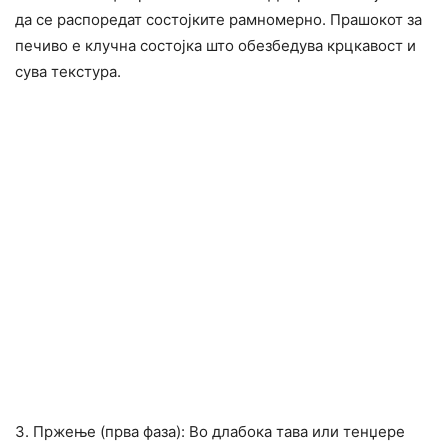
да се распоредат состојките рамномерно. Прашокот за
печиво е клучна состојка што обезбедува крцкавост и
сува текстура.
3. Пржење (прва фаза): Во длабока тава или тенџере