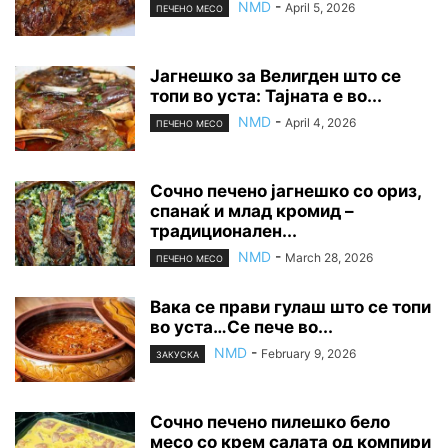
NMD
-
April 5, 2026
ПЕЧЕНО МЕСО
Јагнешко за Велигден што се
топи во уста: Тајната е во...
NMD
-
April 4, 2026
ПЕЧЕНО МЕСО
Сочно печено јагнешко со ориз,
спанаќ и млад кромид –
традиционален...
NMD
-
March 28, 2026
ПЕЧЕНО МЕСО
Вака се прави гулаш што се топи
во уста…Се пече во...
NMD
-
February 9, 2026
ЗАКУСКА
Сочно печено пилешко бело
месо со крем салата од компири