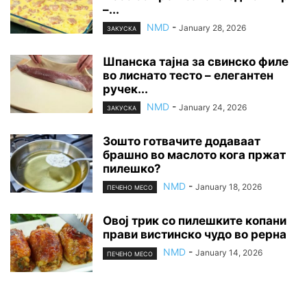
–...
NMD
-
January 28, 2026
ЗАКУСКА
Шпанска тајна за свинско филе
во лиснато тесто – елегантен
ручек...
NMD
-
January 24, 2026
ЗАКУСКА
Зошто готвачите додаваат
брашно во маслото кога пржат
пилешко?
NMD
-
January 18, 2026
ПЕЧЕНО МЕСО
Овој трик со пилешките копани
прави вистинско чудо во рерна
NMD
-
January 14, 2026
ПЕЧЕНО МЕСО