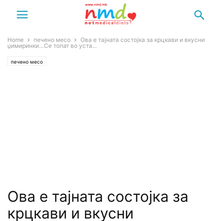
Home
печено месо
Ова е тајната состојка за крцкави и вкусни
џимиринки…Се топат во уста...
печено месо
Ова е тајната состојка за
крцкави и вкусни