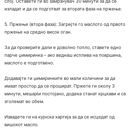
слој. Оставете ги во замрзнувач 30 минути за да се
изладат и да се подготват за втората фаза на пржење.
5. Пржење (втора фаза): Загрејте го маслото од првото
пржење на средно висок оган.
За да проверите дали е доволно топло, ставете едно
парче џимиринка – ако веднаш исплива на површина,
маслото е подготвено.
Додавајте ги џимиринките во мали количини за да
имаат простор да се прошират. Пржете ги околу 3
минути, мешајќи постојано, додека станат крцкави и се
зголемат во обем.
Извадете ги на кујнска хартија за да се исцедат од
вишокот масло.