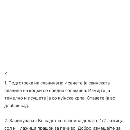
<
1. Подготовка на сланината: Исечете ја свинската
сланина на коцки со средна големина. Измијте ја
темелно и исушете ја со кујнска крпа. Ставете ја во
длабок сад.
2. Зачинување: Во садот со сланина додајте 1/2 лажица
сол и 1 лажица прашок за печиво. Добро измешајте за