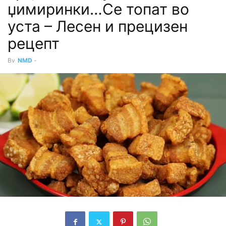
џимиринки…Се топат во
уста – Лесен и прецизен
рецепт
By
NMD
-