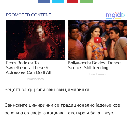
Рецепт за крцкави свински џимиринки
Свинските џимиринки се традиционално јадење кое
освојува со својата крцкава текстура и богат вкус.