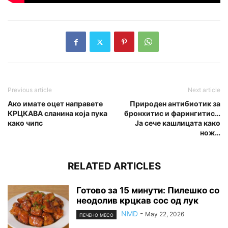
Previous article
Next article
Ако имате оцет направете
Природен антибиотик за
КРЦКАВА сланина која пука
бронхитис и фарингитис…
како чипс
Ја сече кашлицата како
нож…
RELATED ARTICLES
Готово за 15 минути: Пилешко со
неодолив крцкав сос од лук
NMD
-
May 22, 2026
ПЕЧЕНО МЕСО