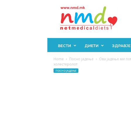
Н
М
Д
ВЕСТИ
ДИЕТИ
ЗДРАВЈЕ
Home
Посно јадење
Ова јадење ми по
холестеролот
ПОСНО ЈАДЕЊЕ