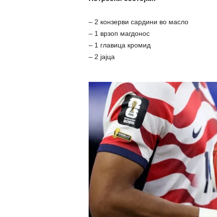
– 2 конзерви сардини во масло
– 1 врзоп магдонос
– 1 главица кромид
– 2 јајца