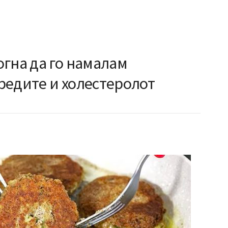
гна да го намалам
редите и холестеролот