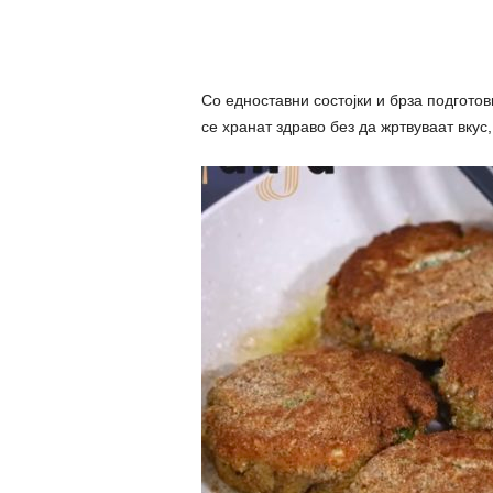
Со едноставни состојки и брза подготов
се хранат здраво без да жртвуваат вкус