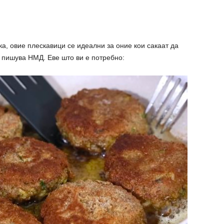
ка, овие плескавици се идеални за оние кои сакаат да
, пишува НМД. Еве што ви е потребно: