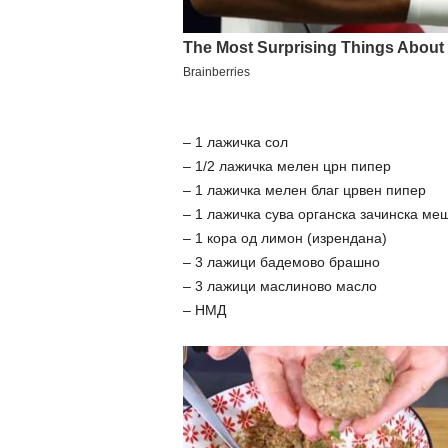
– 1 лажичка сол
– 1/2 лажичка мелен црн пипер
– 1 лажичка мелен благ црвен пипер
– 1 лажичка сува органска зачинска ме
– 1 кора од лимон (изрендана)
– 3 лажици бадемово брашно
– 3 лажици маслиново масло
– НМД