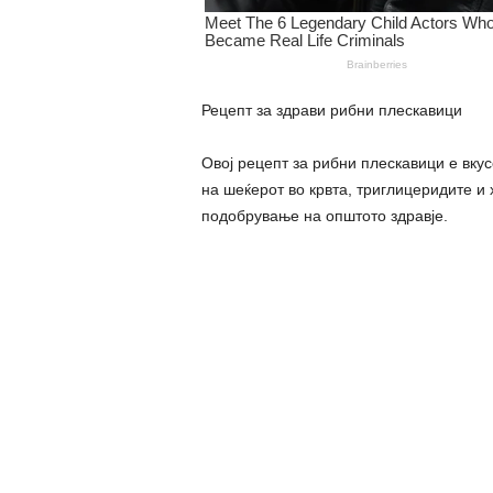
Рецепт за здрави рибни плескавици
Овој рецепт за рибни плескавици е вку
на шеќерот во крвта, триглицеридите и
подобрување на општото здравје.