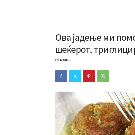
Ова јадење ми помо
шеќерот, триглици
By
NMD
-