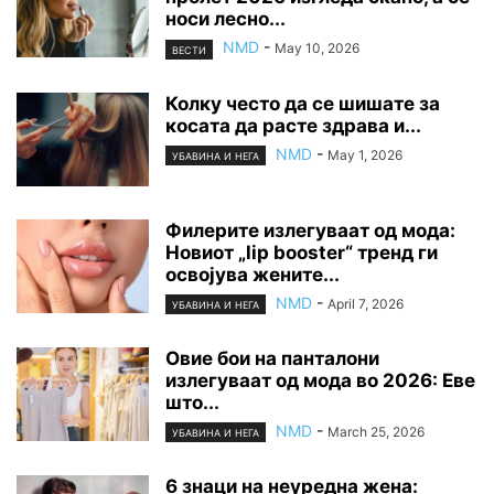
носи лесно...
NMD
-
May 10, 2026
ВЕСТИ
Колку често да се шишате за
косата да расте здрава и...
NMD
-
May 1, 2026
УБАВИНА И НЕГА
Филерите излегуваат од мода:
Новиот „lip booster“ тренд ги
освојува жените...
NMD
-
April 7, 2026
УБАВИНА И НЕГА
Овие бои на панталони
излегуваат од мода во 2026: Еве
што...
NMD
-
March 25, 2026
УБАВИНА И НЕГА
6 знаци на неуредна жена: