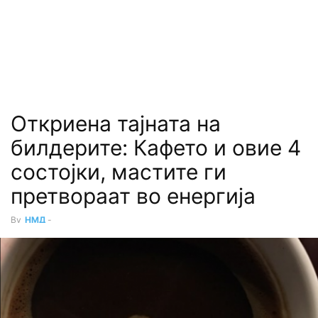
Откриена тајната на
билдерите: Кафето и овие 4
состојки, мастите ги
претвораат во енергија
By
НМД
-