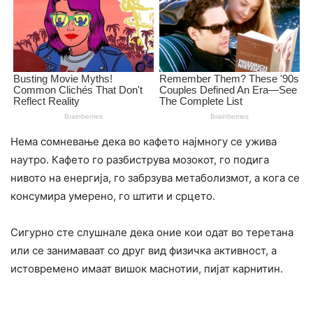
Нема сомневање дека во кафето најмногу се ужива
наутро. Кафето го разбиструва мозокот, го подига
нивото на енергија, го забрзува метаболизмот, а кога се
консумира умерено, го штити и срцето.
Сигурно сте слушнале дека оние кои одат во теретана
или се занимаваат со друг вид физичка активност, а
истовремено имаат вишок маснотии, пијат карнитин.