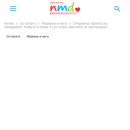
Home
Останато
Убавина и нега
Откриена тајната на
билдерите: Кафето и овие 4 состојки, мастите ги претвораат...
Останато
Убавина и нега