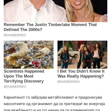
Карнитинот го забрзува метаболизмот и придонесува
маснотиите од организмот да се претворат во енергија
при вежбањето и на тој начин да се елиминираат од