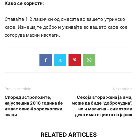
Како се користи:
Ставајте 1-2 лажички од смесата во вашето утринско
кафе. Измешајте добро и уживајте во вашето кафе кое
согорува масни наслаги.
Previous article
Next article
Според астролозите,
Секоја втора жена ја има,
најуспешна 2018 година ќе
може да биде “доброчудна”,
имаат овие 4 хороскопски
но и малигна – симптоми
знаци
дека имате циста на јајник
RELATED ARTICLES