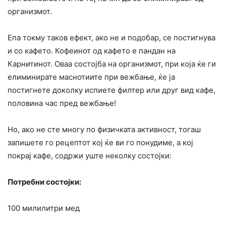
организмот.
Епа токму таков ефект, ако не и подобар, се постигнува
и со кафето. Кофеинот од кафето е пандан на
Карнитинот. Оваа состојба на организмот, при која ќе ги
елиминирате маснотиите при вежбање, ќе ја
постигнете доколку испиете филтер или друг вид кафе,
половина час пред вежбање!
Но, ако не сте многу по физичката активност, тогаш
запишете го рецептот кој ќе ви го понудиме, а кој
покрај кафе, содржи уште неколку состојки:
Потребни состојки:
100 милилитри мед