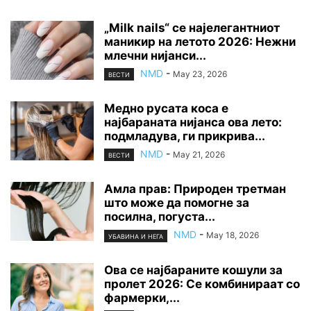
„Milk nails“ се најелегантниот
маникир на летото 2026: Нежни
млечни нијанси...
NMD
-
May 23, 2026
ВЕСТИ
Медно русата коса е
најбараната нијанса ова лето:
подмладува, ги прикрива...
NMD
-
May 21, 2026
ВЕСТИ
Амла прав: Природен третман
што може да помогне за
посилна, погуста...
NMD
-
May 18, 2026
УБАВИНА И НЕГА
Ова се најбараните кошули за
пролет 2026: Се комбинираат со
фармерки,...