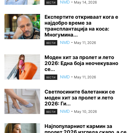
NMD
-
May 14, 2026
ВЕСТИ
Експертите откриваат кога е
најдобро време за
трансплантација на коса:
Многумина...
NMD
-
May 11, 2026
ВЕСТИ
Моден хит за пролет и лето
2026: Една боја неочекувано
се...
NMD
-
May 11, 2026
ВЕСТИ
Светлосините балетанки се
моден хит за пролет и лето
2026: Ги...
NMD
-
May 10, 2026
ВЕСТИ
Најпопуларниот кармин за
пролет 2026 изгледа скапо, а се