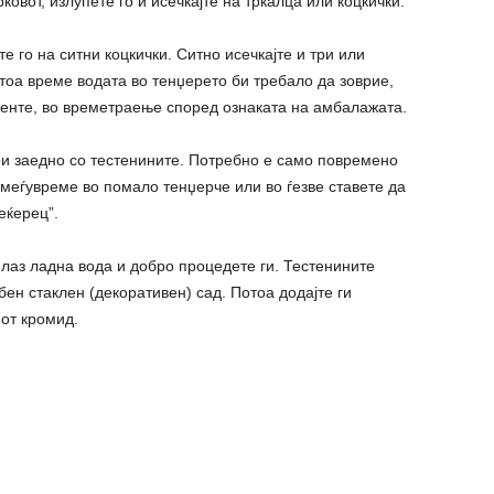
рковот, излупете го и исечкајте на тркалца или коцкички.
те го на ситни коцкички. Ситно исечкајте и три или
 тоа време водата во тенџерето би требало да зоврие,
 денте, во времетраење според ознаката на амбалажата.
ари заедно со тестенините. Потребно е само повремено
меѓувреме во помало тенџерче или во ѓезве ставете да
еќерец”.
лаз ладна вода и добро процедете ги. Тестенините
бен стаклен (декоративен) сад. Потоа додајте ги
иот кромид.