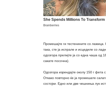
Промешајте ги тестенините со лажица. Н
така, сте ја испрале и исцедиле со лад
одозгора прелијте ја со една чаша од 18
сакате посочна).
Одозгора изрендајте околу 150 г фета 
Откако повторно ќе ја промешате салат
состојки. Едно или две чешниња лук исти