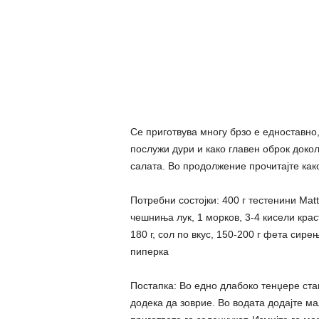
Се приготвува многу брзо е едноставно,
послужи дури и како главен оброк доко
салата. Во продолжение прочитајте како
Потребни состојки: 400 г тестенини Matt
чешниња лук, 1 морков, 3-4 кисели крас
180 г, сол по вкус, 150-200 г фета сире
пиперка
Постапка: Во едно длабоко тенџере ставе
додека да зоврие. Во водата додајте ма