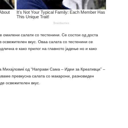
омилени салати со тестенини. Се состои од доста
ав освежителен вкус. Оваа салата со тестенини се
одлична е како прилог на главното јадење но и како
а Михајловиќ од “Направи Сама – Идеи за Креативци” –
уваме превкусна салата со макарони, разновиден
даде освежителен вкус.