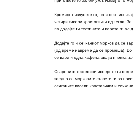
пригответе го зеленчукот. Измијте го мо
Кромидот излупете го, па и него исечкај
четири кисели краставички од тегла. За
па додајте ги тестините и варете ги ал
Додајте го и сечканиот морков да се в
(од време навреме да се промеша). Во 
се вари и една кафена шолја пченка „ш
Сварените тестенини исперете ги под м
заедно со морковите ставете ги во посе
сечканите кисели краставички и сечкан