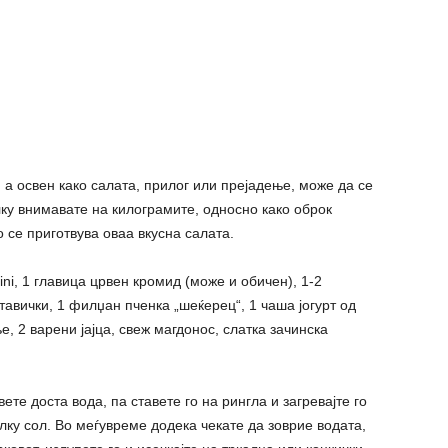
 а освен како салата, прилог или прејадење, може да се
лку внимавате на килограмите, односно како оброк
 се приготвува оваа вкусна салата.
ini, 1 главица црвен кромид (може и обичен), 1-2
тавички, 1 филџан пченка „шеќерец“, 1 чаша јогурт од
ње, 2 варени јајца, свеж магдонос, слатка зачинска
те доста вода, па ставете го на рингла и загревајте го
лку сол. Во меѓувреме додека чекате да зоврие водата,