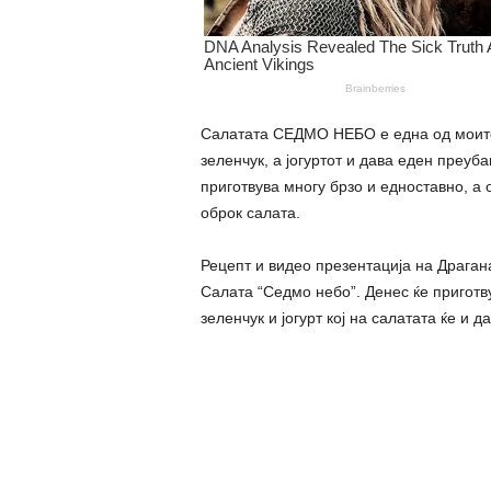
Салатата СЕДМО НЕБО е една од моите 
зеленчук, а јогуртот и дава еден преуб
приготвува многу брзо и едноставно, а 
оброк салата.
Рецепт и видео презентација на Драган
Салата “Седмо небо”. Денес ќе приготв
зеленчук и јогурт кој на салатата ќе и 