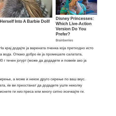
а крај додајте ја варената пченка која претходно исто
на вода. Откако добро ќе ја промешате салатата,
0 г течен јогурт (може да додадете и повеќе ако ја
сирење, а може и некое друго сирење по ваш вкус.
ата, ќе ви преостанат да додадете уште неколку
снете ги низ преса или многу ситно исечкајте ги.