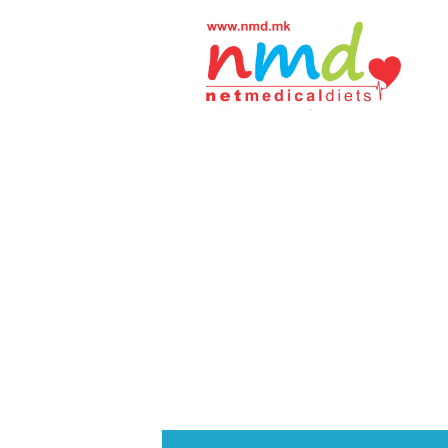
Н
М
Д