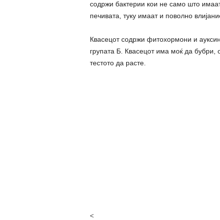
содржи бактерии кои не само што имаат
печивата, туку имаат и поволно влијание
Квасецот содржи фитохормони и ауксини
групата Б. Квасецот има моќ да бубри, 
тестото да расте.
<