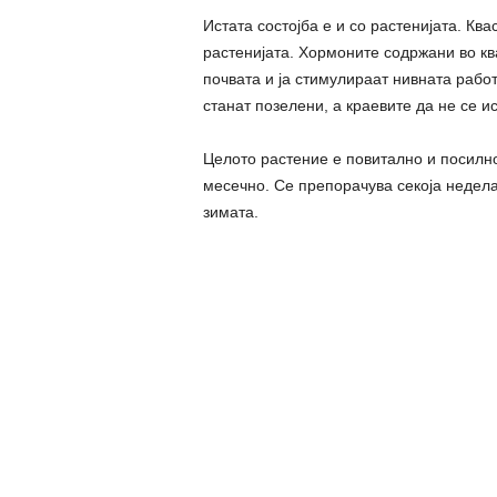
Истата состојба е и со растенијата. Ква
растенијата. Хормоните содржани во кв
почвата и ја стимулираат нивната работ
станат позелени, а краевите да не се и
Целото растение е повитално и посилно.
месечно. Се препорачува секоја недела
зимата.