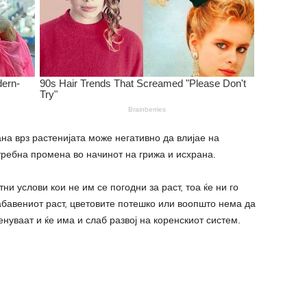
на врз растенијата може негативно да влијае на
отребна промена во начинот на грижа и исхрана.
ни услови кои не им се погодни за раст, тоа ќе ни го
абавениот раст, цветовите потешко или воопшто нема да
нуваат и ќе има и слаб развој на коренскиот систем.