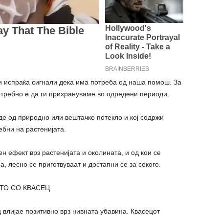
и испраќа сигнали дека има потреба од наша помош. За
отребно е да ги прихрануваме во одредени периоди.
де од природно или вештачко потекло и кој содржи
ебни на растенијата.
н ефект врз растенијата и околината, и од кои се
, лесно се приготвуваат и достапни се за секого.
ТО СО КВАСЕЦ
 влијае позитивно врз нивната убавина. Квасецот