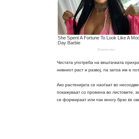
Честата употреба на вештачката прихра
нивниот раст и развој, па затоа им е п
Ако растенијата се наоѓаат во несоодвет
покажуваат со промена во листовите, з
се формираат или пак многу брзо ќе ове