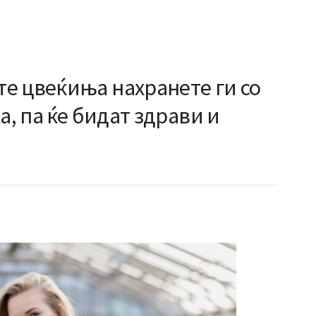
е цвеќиња нахранете ги со
а, па ќе бидат здрави и