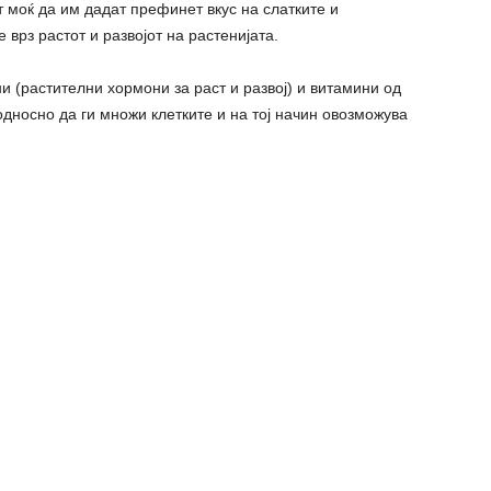
 моќ да им дадат префинет вкус на слатките и
 врз растот и развојот на растенијата.
 (растителни хормони за раст и развој) и витамини од
односно да ги множи клетките и на тој начин овозможува