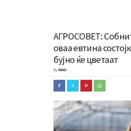
АГРОСОВЕТ: Собнит
оваа евтина состојк
бујно ќе цветаат
By
NMD
-