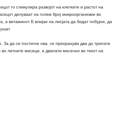
сецот го стимулира развојот на клетките и растот на
асецот делуваат на голем број микроорганизми во
а, а витаминот Б влијае на лисјата да бидат побујни, да
сушат.
 За да се постигне ова, се прихранува два до трипати
 во летните месеци, и двапати месечно во текот на