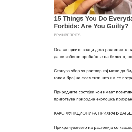
Ова се првите знаци дека растението н
да се избегне пробаѓање на билката, п
Станува збор за раствор кој може да би
голем број на елементи што им се потр
Природните состојки кои имаат позитиве
приготвува природна еколошка прихрана
КАКО ФУНКЦИОНИРА ПРИХРАНУВАЊЕ
Прихранувањето на растенија со квасец