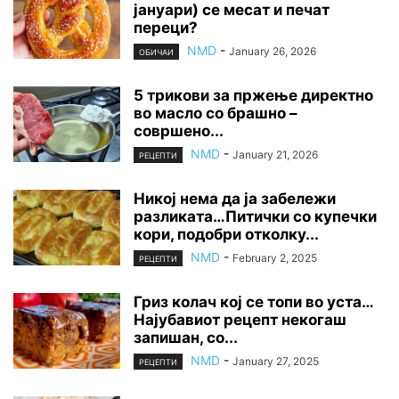
јануари) се месат и печат
переци?
NMD
-
January 26, 2026
ОБИЧАИ
5 трикови за пржење директно
во масло со брашно –
совршено...
NMD
-
January 21, 2026
РЕЦЕПТИ
Никој нема да ја забележи
разликата…Питички со купечки
кори, подобри отколку...
NMD
-
February 2, 2025
РЕЦЕПТИ
Гриз колач кој се топи во уста…
Најубавиот рецепт некогаш
запишан, со...
NMD
-
January 27, 2025
РЕЦЕПТИ