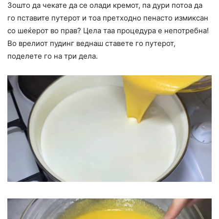
Зошто да чекате да се олади кремот, па дури потоа да
го пставите путерот и тоа претходно пенасто измиксан
со шеќерот во прав? Цела таа процедура е непотребна!
Во врелиот пудинг веднаш ставете го путерот,
поделете го на три дела.