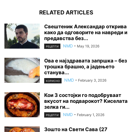
RELATED ARTICLES
Свештеник Александар открива
како да одговорите на навреди и
предавства без...
NMD
-
May 19, 2026
РЕЦЕПТИ
Ова е најздравата запршка – без
трошка брашно, а јадењето
станува...
NMD
-
February 3, 2026
КОРИСНО
Кои 3 состојки го подобруваат
вкусот на подварокот? Киселата
зелка ги...
NMD
-
February 1, 2026
РЕЦЕПТИ
Зошто на Свети Сава (27