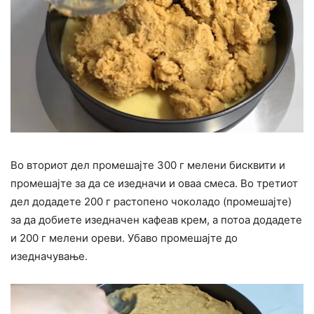
Во вториот дел промешајте 300 г мелени бисквити и
промешајте за да се изедначи и оваа смеса. Во третиот
дел додадете 200 г растопено чоколадо (промешајте)
за да добиете изедначен кафеав крем, а потоа додадете
и 200 г мелени ореви. Убаво промешајте до
изедначување.