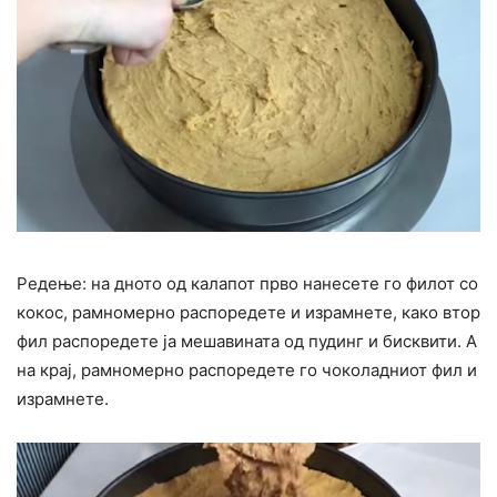
Редење: на дното од калапот прво нанесете го филот со
кокос, рамномерно распоредете и израмнете, како втор
фил распоредете ја мешавината од пудинг и бисквити. А
на крај, рамномерно распоредете го чоколадниот фил и
израмнете.