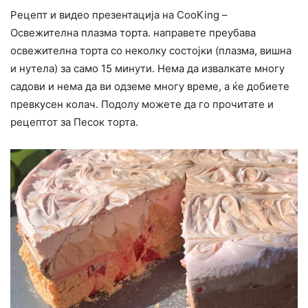
Рецепт и видео презентација на CooKing –
Освежителна плазма торта. направете преубава
освежителна торта со неколку состојки (плазма, вишна
и нутела) за само 15 минути. Нема да извалкате многу
садови и нема да ви одземе многу време, а ќе добиете
превкусен колач. Подолу можете да го прочитате и
рецептот за Песок торта.