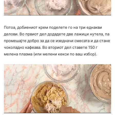
Потоа, добиениот крем поделете го на три еднакви
делови. Во првиот дел додадете две лажици нутела, па
промешајте добро за да се изедначи смесата и да стане
чоколадно кафеава. Во вториот дел ставете 150 г
мелена плазма (или мелени кекси по ваш избор).