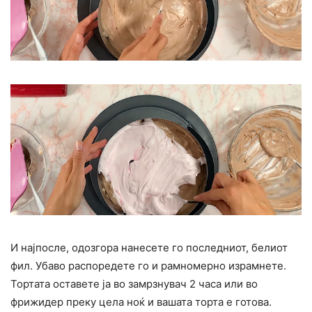
И најпосле, одозгора нанесете го последниот, белиот
фил. Убаво распоредете го и рамномерно израмнете.
Тортата оставете ја во замрзнувач 2 часа или во
фрижидер преку цела ноќ и вашата торта е готова.