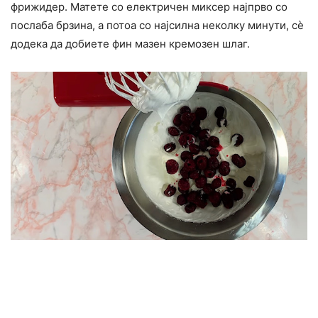
фрижидер. Матете со електричен миксер најпрво со
послаба брзина, а потоа со најсилна неколку минути, сè
додека да добиете фин мазен кремозен шлаг.