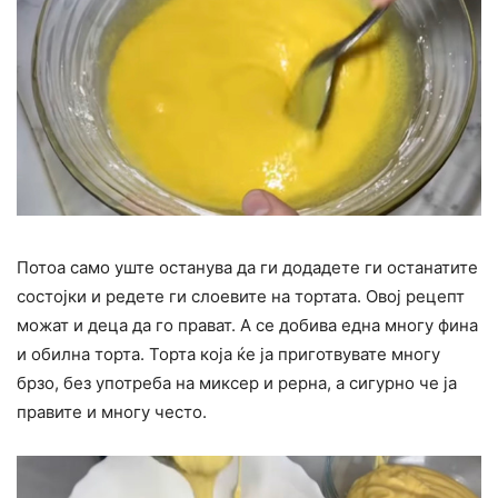
Потоа само уште останува да ги додадете ги останатите
состојки и редете ги слоевите на тортата. Овој рецепт
можат и деца да го прават. А се добива една многу фина
и обилна торта. Торта која ќе ја приготвувате многу
брзо, без употреба на миксер и рерна, а сигурно че ја
правите и многу често.