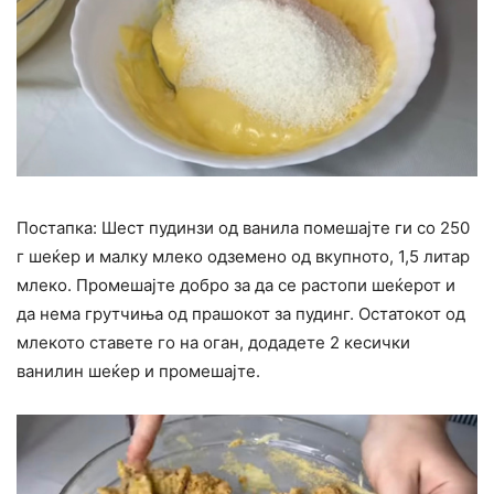
Постапка: Шест пудинзи од ванила помешајте ги со 250
г шеќер и малку млеко одземено од вкупното, 1,5 литар
млеко. Промешајте добро за да се растопи шеќерот и
да нема грутчиња од прашокот за пудинг. Остатокот од
млекото ставете го на оган, додадете 2 кесички
ванилин шеќер и промешајте.