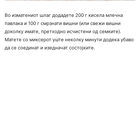
Во изматениот шлаг додадете 200 г кисела млечна
павлака и 100 г смрзнати вишни (или свежи вишни
доколку имате, претходно исчистени од семките).
Матете со миксерот уште неколку минути додека убаво
да се соединат и изедначат состојките.