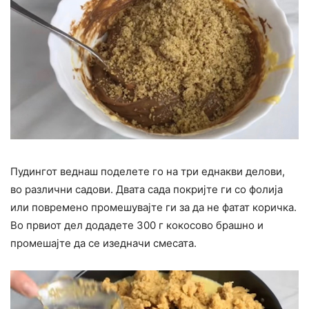
Пудингот веднаш поделете го на три еднакви делови,
во различни садови. Двата сада покријте ги со фолија
или повремено промешувајте ги за да не фатат коричка.
Во првиот дел додадете 300 г кокосово брашно и
промешајте да се изедначи смесата.