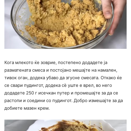
Кога млекото ќе зоврие, постепено додадете ја
разматената смеса и постојано мешајте на намален,
тивок оган, додека убаво да згусне смесата. Откако ќе
се свари пудингот, додека сè уште е врел, во него
додадете 250 г исечкан путер и промешајте за да се
растопи и соедини со пудингот. Добро измешајте за да
добиете мазен крем.