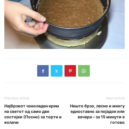
Previous article
Next article
Најбрзиот чоколаден крем
Нешто брзо, лесно и многу
на светот од само две
едноставно за појадок или
состојки (Посно) за торти и
вечера – за 15 минути е
колачи
готово