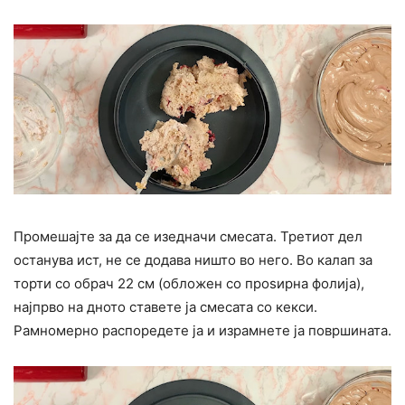
Промешајте за да се изедначи смесата. Третиот дел
останува ист, не се додава ништо во него. Во калап за
торти со обрач 22 см (обложен со проѕирна фолија),
најпрво на дното ставете ја смесата со кекси.
Рамномерно распоредете ја и израмнете ја површината.