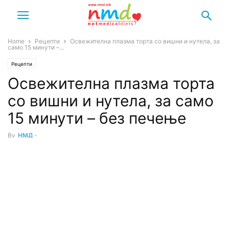
Home
Рецепти
Освежителна плазма торта со вишни и нутела, за
само 15 минути –...
Рецепти
Освежителна плазма торта
со вишни и нутела, за само
15 минути – без печење
By
НМД
-