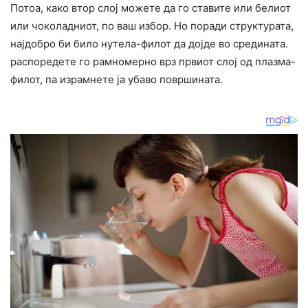
Потоа, како втор слој можете да го ставите или белиот
или чоколадниот, по ваш избор. Но поради структурата,
најдобро би било нутела-филот да дојде во средината.
распоредете го рамномерно врз првиот слој од плазма-
филот, па израмнете ја убаво површината.