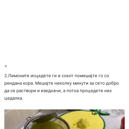
<
2.Лимоните исцедете ги и сокот помешајте го со
рендана кора. Мешајте неколку минути за сето добро
да се раствори и изедначи, а потоа процедете низ
цедалка.