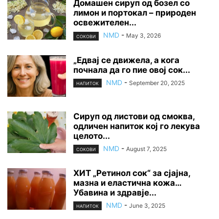
Домашен сируп од бозел со
лимон и портокал – природен
освежителен...
NMD
-
May 3, 2026
СОКОВИ
„Едвај се движела, а кога
почнала да го пие овој сок...
NMD
-
September 20, 2025
НАПИТОК
Сируп од листови од смоква,
одличен напиток кој го лекува
целото...
NMD
-
August 7, 2025
СОКОВИ
ХИТ „Ретинол сок“ за сјајна,
мазна и еластична кожа…
Убавина и здравје...
NMD
-
June 3, 2025
НАПИТОК