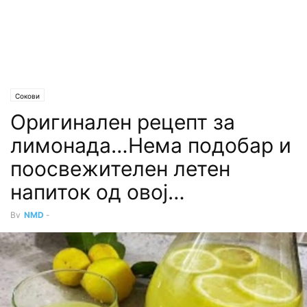
Сокови
Оригинален рецепт за
лимонада…Нема подобар и
поосвежителен летен
напиток од овој…
By
NMD
-