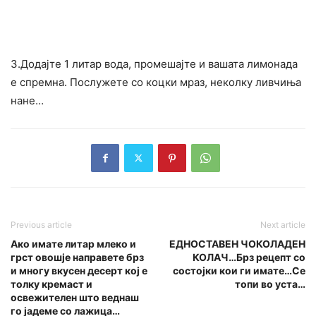
3.Додајте 1 литар вода, промешајте и вашата лимонада
е спремна. Послужете со коцки мраз, неколку ливчиња
нане…
Previous article
Next article
Ако имате литар млеко и
ЕДНОСТАВЕН ЧОКОЛАДЕН
грст овошје направете брз
КОЛАЧ…Брз рецепт со
и многу вкусен десерт кој е
состојки кои ги имате…Се
толку кремаст и
топи во уста…
освежителен што веднаш
го јадеме со лажица…