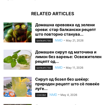
RELATED ARTICLES
Домашна оревовка од зелени
ореви: стар балкански рецепт
што повторно станува...
NMD
-
May 21, 2026
БИЛКАРСТВО
Домашен сируп од маточина и
лимон без варење: Освежителен
рецепт од...
NMD
-
May 11, 2026
БИЛКАРСТВО
Сируп од бозел без шеќер:
природен рецепт што сè повеќе
луѓе...
NMD
-
May 4, 2026
СОКОВИ