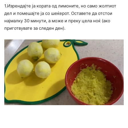
1.Изрендајте ја кората од лимоните, но само жолтиот
дел и помешајте ја со шеќерот. Оставете да отстои
најмалку 30 минути, а може и преку цела ноќ (ако
приготвувате за следен ден).