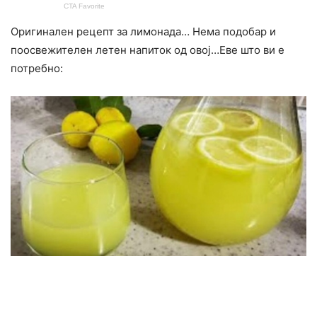
Оригинален рецепт за лимонада… Нема подобар и
поосвежителен летен напиток од овој…Еве што ви е
потребно: