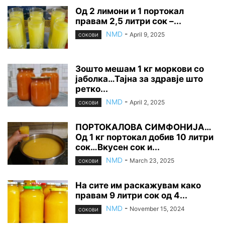
Од 2 лимони и 1 портокал
правам 2,5 литри сок –...
NMD
-
April 9, 2025
СОКОВИ
Зошто мешам 1 кг моркови со
јаболка…Тајна за здравје што
ретко...
NMD
-
April 2, 2025
СОКОВИ
ПОРТОКАЛОВА СИМФОНИЈА…
Од 1 кг портокал добив 10 литри
сок…Вкусен сок и...
NMD
-
March 23, 2025
СОКОВИ
На сите им раскажувам како
правам 9 литри сок од 4...
NMD
-
November 15, 2024
СОКОВИ