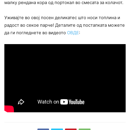
малку рендана кора од портокал во смесата за колачот.
Уживајте во овој посен деликатес што носи топлина и
радост во секое парче! Деталите од постапката можете
да ги погледнете во видеото
ОВДЕ
: