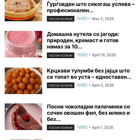
Ѓурѓовден што секогаш успева –
професионален...
NMD
-
May 5, 2026
ПОСНИ КОЛАЧИ
Домашна нутела со јагоди:
природен, кремаст и готов
намаз за 10...
NMD
-
April 16, 2026
ПОСНИ КОЛАЧИ
Крцкави тулумби без јајца што
се топат во уста – едноставен...
NMD
-
April 5, 2026
ПОСНИ КОЛАЧИ
Посни чоколадни палачинки со
сочен овошен фил, без млеко и
без...
NMD
-
April 1, 2026
ПОСНИ КОЛАЧИ