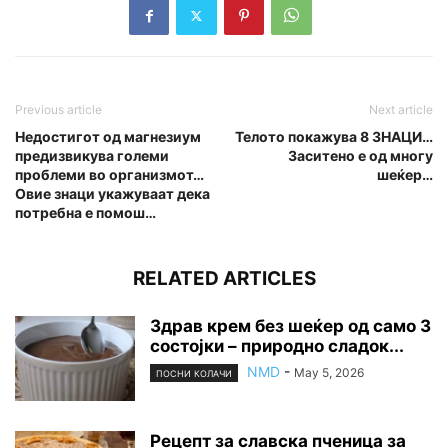
Previous article
Next article
Недостигот од магнезиум
Телото покажува 8 3НАЦИ…
предизвикува големи
Заситено е од многу
проблеми во организмот…
шеќер…
Овие знаци укажуваат дека
потребна е помош…
RELATED ARTICLES
Здрав крем без шеќер од само 3
состојки – природно сладок...
NMD
-
May 5, 2026
ПОСНИ КОЛАЧИ
Рецепт за славска пченица за