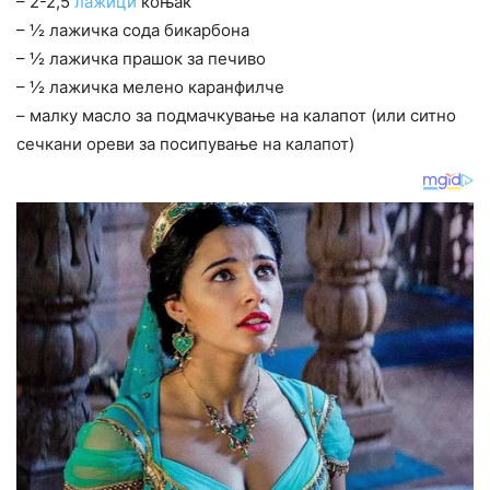
– 2-2,5
лажици
коњак
– ½ лажичка сода бикарбона
– ½ лажичка прашок за печиво
– ½ лажичка мелено каранфилче
– малку масло за подмачкување на калапот (или ситно
сечкани ореви за посипување на калапот)