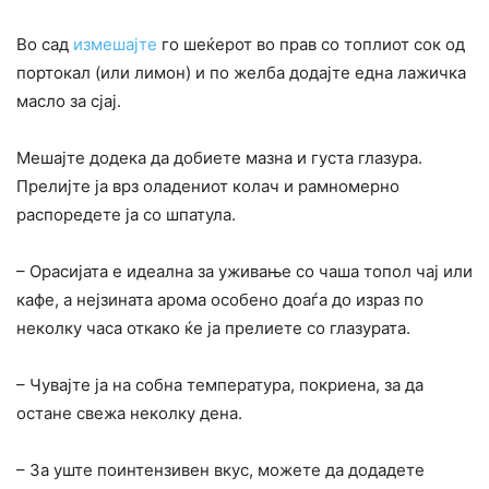
Во сад
измешајте
го шеќерот во прав со топлиот сок од
портокал (или лимон) и по желба додајте една лажичка
масло за сјај.
Мешајте додека да добиете мазна и густа глазура.
Прелијте ја врз оладениот колач и рамномерно
распоредете ја со шпатула.
– Орасијата е идеална за уживање со чаша топол чај или
кафе, а нејзината арома особено доаѓа до израз по
неколку часа откако ќе ја прелиете со глазурата.
– Чувајте ја на собна температура, покриена, за да
остане свежа неколку дена.
– За уште поинтензивен вкус, можете да додадете