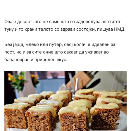
Ова е десерт што не само што го задоволува апетитот,
туку и го храни телото со здрави состојки, пишува НМД.
Без јајца, млеко или путер, овој колач е идеален за
пост, но и за сите оние што сакаат да уживаат во
балансиран и природен вкус.