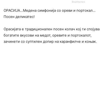
ОРАСИЈА…Медена симфонија со ореви и портокал…
Посен деликатес!
Орасијата е традиционален посен колач кој ги спојува
богатите вкусови на медот, оревите и портокалот,
зачинети со суптилен допир на каранфилче и коњак.