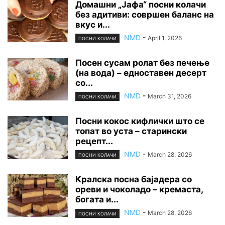
Домашни „Јафа“ посни колачи
без адитиви: совршен баланс на
вкус и...
NMD
-
April 1, 2026
ПОСНИ КОЛАЧИ
Посен сусам ролат без печење
(на вода) – едноставен десерт
со...
NMD
-
March 31, 2026
ПОСНИ КОЛАЧИ
Посни кокос кифлички што се
топат во уста – старински
рецепт...
NMD
-
March 28, 2026
ПОСНИ КОЛАЧИ
Кралска посна бајадера со
ореви и чоколадо – кремаста,
богата и...
NMD
-
March 28, 2026
ПОСНИ КОЛАЧИ