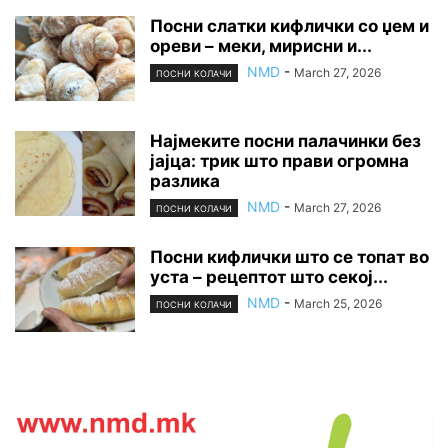
Посни слатки кифлички со џем и
ореви – меки, мирисни и...
NMD
-
March 27, 2026
ПОСНИ КОЛАЧИ
Најмеките посни палачинки без
јајца: трик што прави огромна
разлика
NMD
-
March 27, 2026
ПОСНИ КОЛАЧИ
Посни кифлички што се топат во
уста – рецептот што секој...
NMD
-
March 25, 2026
ПОСНИ КОЛАЧИ