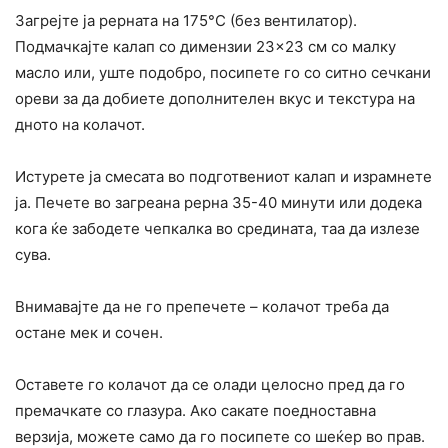
Загрејте ја рерната на 175°C (без вентилатор).
Подмачкајте калап со димензии 23×23 см со малку
масло или, уште подобро, посипете го со ситно сечкани
ореви за да добиете дополнителен вкус и текстура на
дното на колачот.
Истурете ја смесата во подготвениот калап и израмнете
ја. Печете во загреана рерна 35-40 минути или додека
кога ќе забодете чепкалка во средината, таа да излезе
сува.
Внимавајте да не го препечете – колачот треба да
остане мек и сочен.
Оставете го колачот да се олади целосно пред да го
премачкате со глазура. Ако сакате поедноставна
верзија, можете само да го посипете со шеќер во прав.