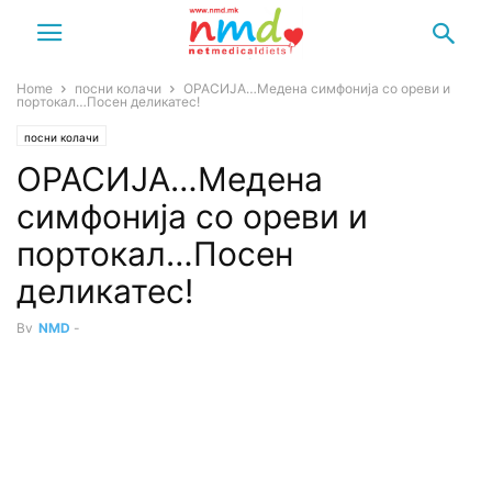
Home
посни колачи
ОРАСИЈА…Медена симфонија со ореви и
портокал…Посен деликатес!
посни колачи
ОРАСИЈА…Медена
симфонија со ореви и
портокал…Посен
деликатес!
By
NMD
-