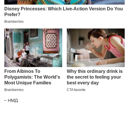
– НМД