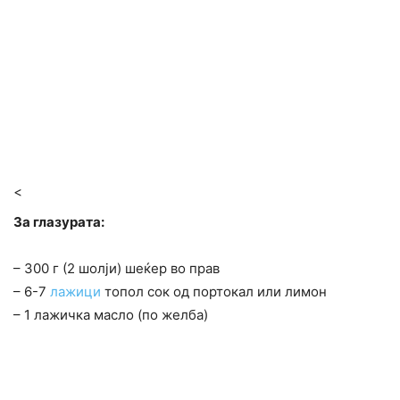
<
За глазурата:
– 300 г (2 шолји) шеќер во прав
– 6-7
лажици
топол сок од портокал или лимон
– 1 лажичка масло (по желба)