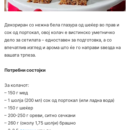
Декориран со нежна бела глазура од шеќер во прав и
сок од портокал, овој колач е вистинско уметничко
дело за сетилата – едноставен за подготовка, а со
впечатлив изглед и арома што ќе го направи ѕвезда на
вашата трпеза.
Потребни состојки
За колачот:
– 150 г мед
– 1 шолја (200 мл) сок од портокал (или ладна вода)
– 150 г шеќер
– 200-250 г ореви, ситно сечкани
– 260 г (околу 1,75 шолји) брашно