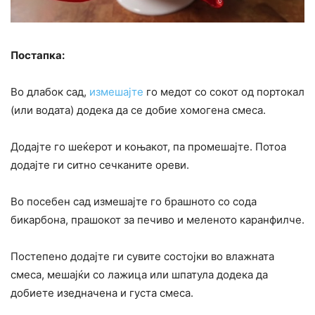
Постапка:
Во длабок сад,
измешајте
го медот со сокот од портокал
(или водата) додека да се добие хомогена смеса.
Додајте го шеќерот и коњакот, па промешајте. Потоа
додајте ги ситно сечканите ореви.
Во посебен сад измешајте го брашното со сода
бикарбона, прашокот за печиво и меленото каранфилче.
Постепено додајте ги сувите состојки во влажната
смеса, мешајќи со лажица или шпатула додека да
добиете изедначена и густа смеса.