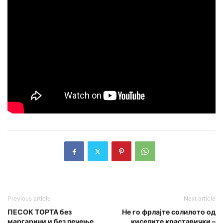
Previous article
Next article
ПЕСОК ТОРТА без
Не го фрлајте солилото од
маргарини и без печење,
киселите краставички –