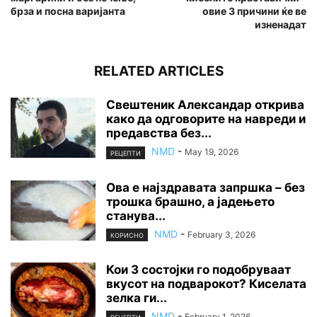
брза и посна варијанта
овие 3 причини ќе ве
изненадат
RELATED ARTICLES
Свештеник Александар открива
како да одговорите на навреди и
предавства без...
NMD
-
May 19, 2026
РЕЦЕПТИ
Ова е најздравата запршка – без
трошка брашно, а јадењето
станува...
NMD
-
February 3, 2026
КОРИСНО
Кои 3 состојки го подобруваат
вкусот на подварокот? Киселата
зелка ги...
NMD
-
February 1, 2026