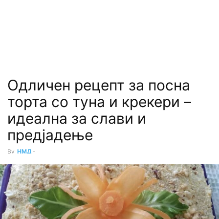
Одличен рецепт за посна
торта со туна и крекери –
идеална за слави и
предјадење
By
НМД
-