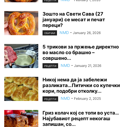
РЕЦЕПТИ
Зошто на Свети Сава (27
јануари) се месат и печат
переци?
NMD
-
January 26, 2026
ОБИЧАИ
5 трикови за пржење директно
во масло со брашно –
совршено...
NMD
-
January 21, 2026
РЕЦЕПТИ
Никој нема да ја забележи
разликата…Питички со купечки
кори, подобри отколку...
NMD
-
February 2, 2025
РЕЦЕПТИ
Гриз колач кој се топи во уста…
Најубавиот рецепт некогаш
запишан, со...