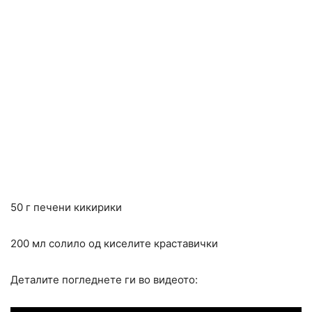
50 г печени кикирики
200 мл солило од киселите краставички
Деталите погледнете ги во видеото: