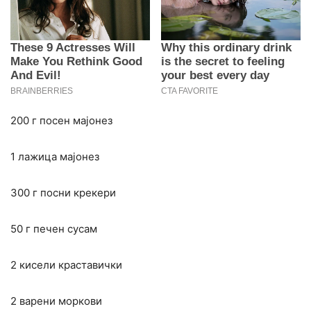
200 г посен мајонез
1 лажица мајонез
300 г посни крекери
50 г печен сусам
2 кисели краставички
2 варени моркови