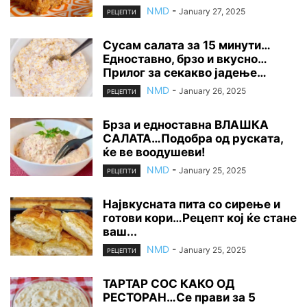
NMD
-
January 27, 2025
РЕЦЕПТИ
Сусам салата за 15 минути…
Едноставно, брзо и вкусно…
Прилог за секакво јадење…
NMD
-
January 26, 2025
РЕЦЕПТИ
Брза и едноставна ВЛАШКА
САЛАТА…Подобра од руската,
ќе ве воодушеви!
NMD
-
January 25, 2025
РЕЦЕПТИ
Највкусната пита со сирење и
готови кори…Рецепт кој ќе стане
ваш...
NMD
-
January 25, 2025
РЕЦЕПТИ
ТАРТАР СОС КАКО ОД
РЕСТОРАН…Се прави за 5