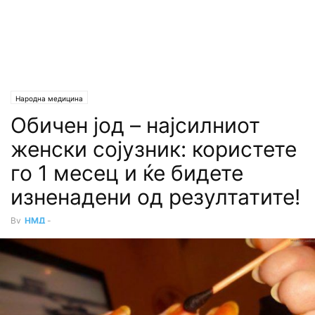
Народна медицина
Обичен јод – најсилниот
женски сојузник: користете
го 1 месец и ќе бидете
изненадени од резултатите!
By
НМД
-