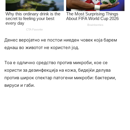
Денес веројатно не постои ниеден човек која барем
еднаш во животот не користел јод.
Тоа е одлично средство против микроби, кое се
користи за дезинфекција на кожа, бидејќи делува
против широк спектар патогени микроби: бактерии,
вируси и габи.