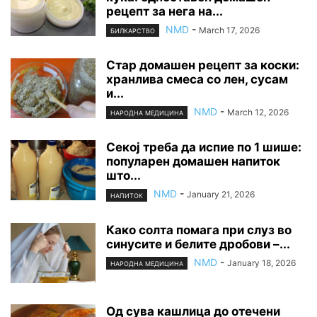
рецепт за нега на...
NMD
-
March 17, 2026
БИЛКАРСТВО
Стар домашен рецепт за коски:
хранлива смеса со лен, сусам
и...
NMD
-
March 12, 2026
НАРОДНА МЕДИЦИНА
Секој треба да испие по 1 шише:
популарен домашен напиток
што...
NMD
-
January 21, 2026
НАПИТОК
Како солта помага при слуз во
синусите и белите дробови –...
NMD
-
January 18, 2026
НАРОДНА МЕДИЦИНА
Од сува кашлица до отечени