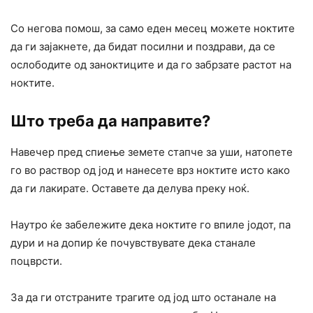
Со негова помош, за само еден месец можете ноктите
да ги зајакнете, да бидат посилни и поздрави, да се
ослободите од заноктиците и да го забрзате растот на
ноктите.
Што треба да направите?
Навечер пред спиење земете стапче за уши, натопете
го во раствор од јод и нанесете врз ноктите исто како
да ги лакирате. Оставете да делува преку ноќ.
Наутро ќе забележите дека ноктите го впиле јодот, па
дури и на допир ќе почувствувате дека станале
поцврсти.
За да ги отстраните трагите од јод што останале на