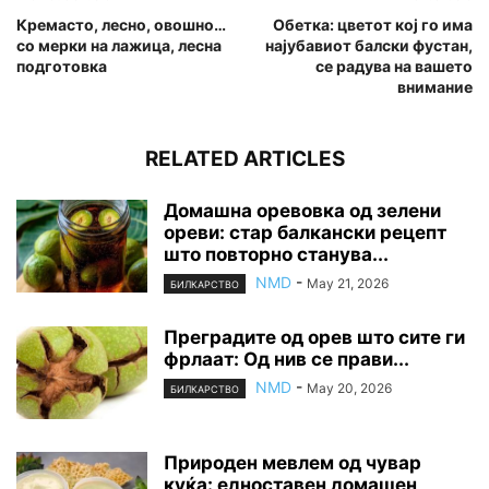
Кремасто, лесно, овошно…
Обетка: цветот кој го има
со мерки на лажица, лесна
најубавиот балски фустан,
подготовка
се радува на вашето
внимание
RELATED ARTICLES
Домашна оревовка од зелени
ореви: стар балкански рецепт
што повторно станува...
NMD
-
May 21, 2026
БИЛКАРСТВО
Преградите од орев што сите ги
фрлаат: Од нив се прави...
NMD
-
May 20, 2026
БИЛКАРСТВО
Природен мевлем од чувар
куќа: едноставен домашен