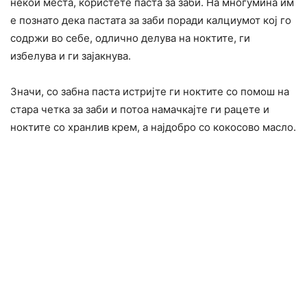
некои места, користете паста за заби. На многумина им
е познато дека пастата за заби поради калциумот кој го
содржи во себе, одлично делува на ноктите, ги
избелува и ги зајакнува.
Значи, со забна паста истријте ги ноктите со помош на
стара четка за заби и потоа намачкајте ги рацете и
ноктите со хранлив крем, а најдобро со кокосово масло.