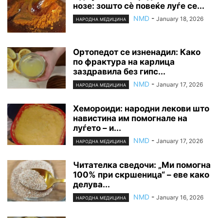
нозе: зошто сè повеќе луѓе се...
NMD
-
January 18, 2026
НАРОДНА МЕДИЦИНА
Ортопедот се изненадил: Како
по фрактура на карлица
заздравила без гипс...
NMD
-
January 17, 2026
НАРОДНА МЕДИЦИНА
Хемороиди: народни лекови што
навистина им помогнале на
луѓето – и...
NMD
-
January 17, 2026
НАРОДНА МЕДИЦИНА
Читателка сведочи: „Ми помогна
100% при скршеница“ – еве како
делува...
NMD
-
January 16, 2026
НАРОДНА МЕДИЦИНА