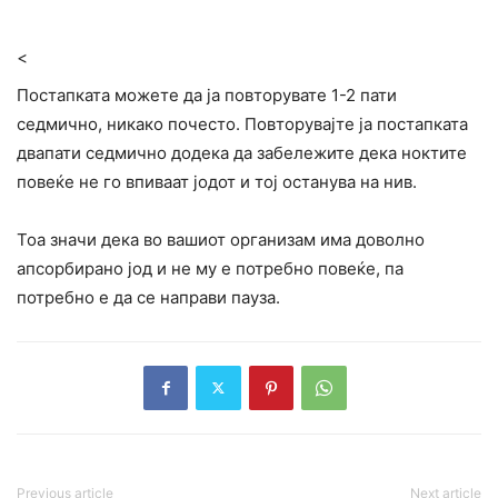
<
Постапката можете да ја повторувате 1-2 пати
седмично, никако почесто. Повторувајте ја постапката
двапати седмично додека да забележите дека ноктите
повеќе не го впиваат јодот и тој останува на нив.
Тоа значи дека во вашиот организам има доволно
апсорбирано јод и не му е потребно повеќе, па
потребно е да се направи пауза.
Previous article
Next article