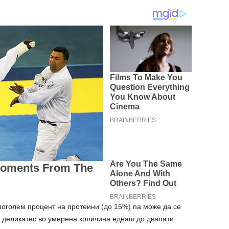
оголем процент на протеини (до 15%) па може да се
и деликатес во умерена количина еднаш до двапати