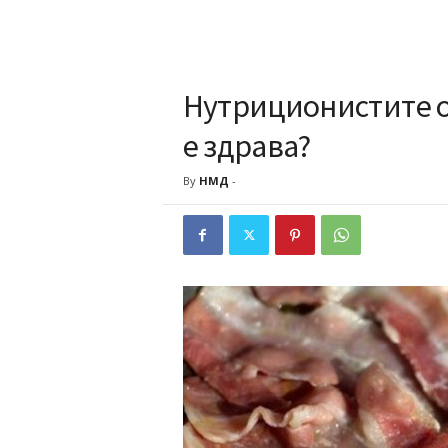
Нутриционистите о
е здрава?
By
НМД
-