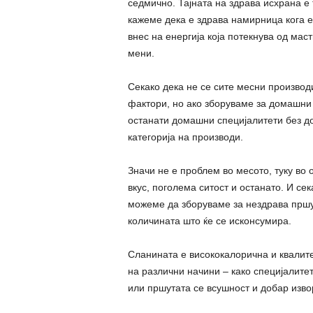
седмично. Тајната на здрава исхрана е
кажеме дека е здрава намирница кога е
внес на енергија која потекнува од мас
мени.
Секако дека не се сите месни производ
фактори, но ако зборуваме за домашни
останати домашни специјалитети без до
категорија на производи.
Значи не е проблем во месото, туку во 
вкус, поголема ситост и останато. И се
можеме да зборуваме за нездрава пршу
количината што ќе се исконсумира.
Сланината е висококалорична и квалит
на различни начини – како специјалитет
или пршутата се всушност и добар извор