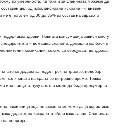
 токму во умереноста, па така и за сланината можеме да
 составен дел од избалансирана исхрана чиј дневен
ти не е поголем од 30 до 35% во состав на здравото
и подеднакво здрави. Нивната консумација зависи многу
 специјалитети – домашна сланина, домашни колбаси и
полнителни хемикалии, секако се вбројуваат во здрава
она што се додава за подолг рок на траење, подобар
како, количината на храна во погрешно време. Тешко
та или панцета, туку штетна може да биде прекумерна
етна намирница која повремено можеме да ја користиме
, како додаток во исхраната и/или како зачин. Сланината
 на енергија.