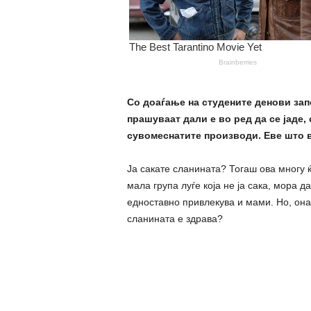
Со доаѓање на студените денови запо
прашуваат дали е во ред да се јаде, 
сувомеснатите производи. Еве што 
Ја сакате сланината? Тогаш ова многу 
мала група луѓе која не ја сака, мора 
едноставно привлекува и мами. Но, она
сланината е здрава?