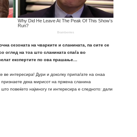
чна сезоната на чварките и сланината, па сите се
со оглед на тоа што сланината спаѓа во
велат експертите по ова прашање…
ќе ве интересира! Дури и доколку припаѓате на онаа
да признаете дека мирисот на пржена сланина
 што повеќето најмногу ги интересира е следното: дали