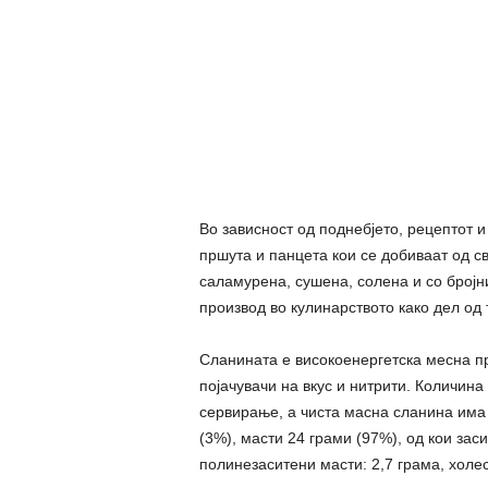
Во зависност од поднебјето, рецептот 
пршута и панцета кои се добиваат од с
саламурена, сушена, солена и со бројн
производ во кулинарството како дел од 
Сланината е високоенергетска месна пр
појачувачи на вкус и нитрити. Количин
сервирање, а чиста масна сланина има 
(3%), масти 24 грами (97%), од кои зас
полинезаситени масти: 2,7 грама, холе