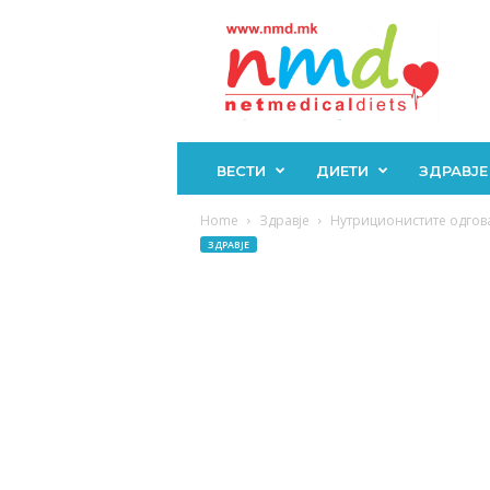
Н
М
Д
ВЕСТИ
ДИЕТИ
ЗДРАВЈЕ
Home
Здравје
Нутриционистите одгова
ЗДРАВЈЕ