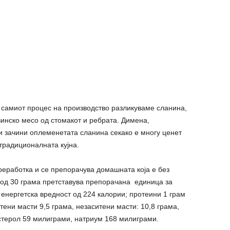
и самиот процес на производство разликуваме сланина,
винско месо од стомакот и ребрата. Димена,
и зачини оплеменетата сланина секако е многу ценет
традиционалната кујна.
еработка и се препорачува домашната која е без
а од 30 грама претставува препорачана единица за
енергетска вредност од 224 калории; протеини 1 грам
итени масти 9,5 грама, незаситени масти: 10,8 грама,
стерол 59 милиграми, натриум 168 милиграми.