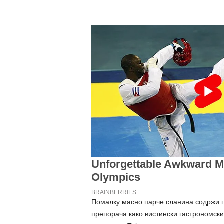
Помалку масно парче сланина содржи п
препорача како вистински гастрономск