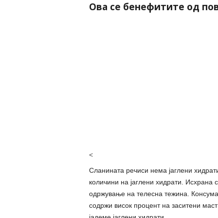
Ова се бенефитите од пов
<
Сланината речиси нема јаглени хидрати
количини на јаглени хидрати. Исхрана с
одржување на телесна тежина. Консумац
содржи висок процент на заситени масти
јадеме јаглени хидрати.