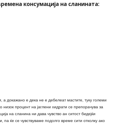
ремена консумација на сланината:
, а докажано е дека не е дебелеат мастите, туку големи
о низок процент на јаглени хидрати се препорачува за
ија на сланина ни дава чувство ан ситост бидејќи
, па ќе се чувствуваме подолго време сити отколку ако