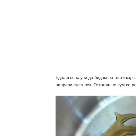
Еднаш се случи да бидам на гости кај с
направи еден лек. Оттогаш не сум се ра