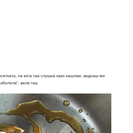
осетката, па кога таа слушна како кашлам, веднаш ми
зболела“, вели таа.