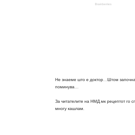
Не знаеме што е доктор…Штом започнат
поминувa…
За читателите на НМД.мк рецептот го с
многу кашлам.