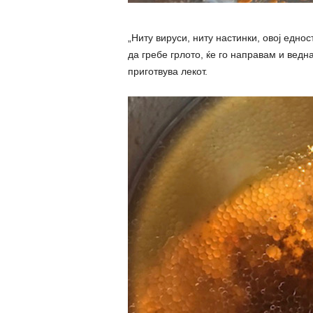
„Ниту вируси, ниту настинки, овој едно
да гребе грлото, ќе го направам и ведн
приготвува лекот.