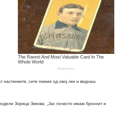
 настинките, сите пиеме од овој лек и веднаш
подели Зорица Зикова. „Јас почесто имам бронхит и