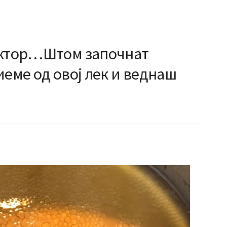
октор…Штом започнат
иеме од овој лек и веднаш