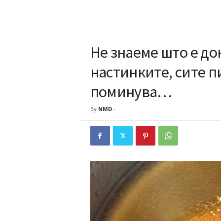
Не знаеме што е д
настинките, сите п
поминувa…
By
NMD
-