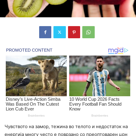
Чувството на замор, тежина во телото и недостаток на
енергија многу често е поврзано со преоптоварен црн