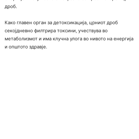
дроб.
Како главен орган за детоксикација, црниот дроб
секојдневно филтрира токсини, учествува во
метаболизмот и има клучна улога во нивото на енергија
и општото здравје.