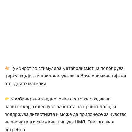
Ѓумбирот го стимулира метаболизмот, ја подобрува
циркулацијата и придонесува за побрза елиминација на
отпадните материи.
Комбинирани заедно, овие состојки создаваат
напиток кој ја олеснува работата на црниот дроб, ја
поддржува дигестијата и може да придонесе за чувство
на леснотија и свежина, пишува НМД. Еве што ви е
потребно: