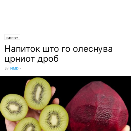
напиток
Напиток што го олеснува
црниот дроб
By
NMD
-