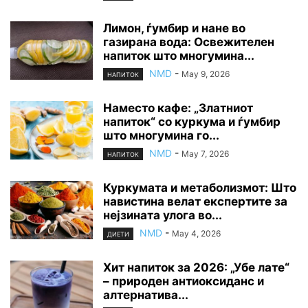
Лимон, ѓумбир и нане во
газирана вода: Освежителен
напиток што многумина...
NMD
-
May 9, 2026
НАПИТОК
Наместо кафе: „Златниот
напиток“ со куркума и ѓумбир
што многумина го...
NMD
-
May 7, 2026
НАПИТОК
Куркумата и метаболизмот: Што
навистина велат експертите за
нејзината улога во...
NMD
-
May 4, 2026
ДИЕТИ
Хит напиток за 2026: „Убе лате“
– природен антиоксиданс и
алтернатива...