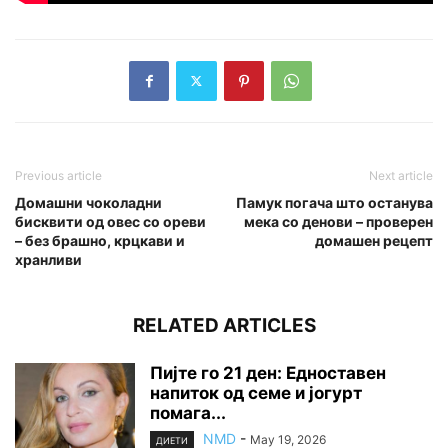
Previous article
Next article
Домашни чоколадни
Памук погача што останува
бисквити од овес со ореви
мека со денови – проверен
– без брашно, крцкави и
домашен рецепт
хранливи
RELATED ARTICLES
Пијте го 21 ден: Едноставен
напиток од семе и јогурт
помага...
NMD
-
May 19, 2026
ДИЕТИ