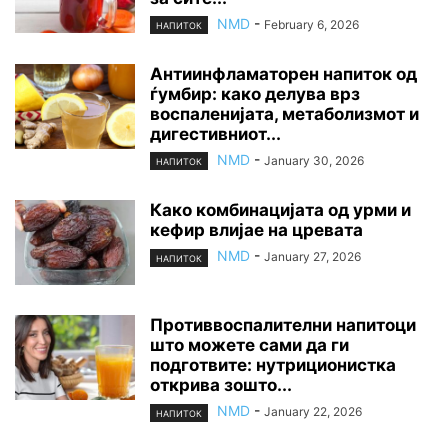
NMD
-
February 6, 2026
НАПИТОК
Антиинфламаторен напиток од
ѓумбир: како делува врз
воспаленијата, метаболизмот и
дигестивниот...
NMD
-
January 30, 2026
НАПИТОК
Како комбинацијата од урми и
кефир влијае на цревата
NMD
-
January 27, 2026
НАПИТОК
Противвоспалителни напитоци
што можете сами да ги
подготвите: нутриционистка
открива зошто...
NMD
-
January 22, 2026
НАПИТОК