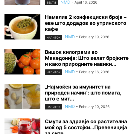
NMD
-
April 16, 2026
ВЕСТИ
Намалив 2 конфекциски броја –
еве што додадов во утринското
кафе
NMD
-
February 19, 2026
НАПИТОК
Вишок килограми во
Македонија: Што велат бројките
и како природните навики...
NMD
-
February 16, 2026
НАПИТОК
„Најмоќен за имунитет на
природен начин“: што помага,
што е мит...
NMD
-
February 10, 2026
НАПИТОК
Смути за здравје со растителна
моќ од 5 состојки…Превениција
за сите...