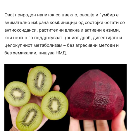
Овој природен напиток со цвекло, овошје и ѓумбир е
внимателно избрана комбинација од состојки богати со
антиоксиданси, растителни влакна и активни ензими,
кои нежно го поддржуваат црниот дроб, дигестијата и
целокупниот метаболизам – без агресивни методи и
без хемикалии, пишува НМД.