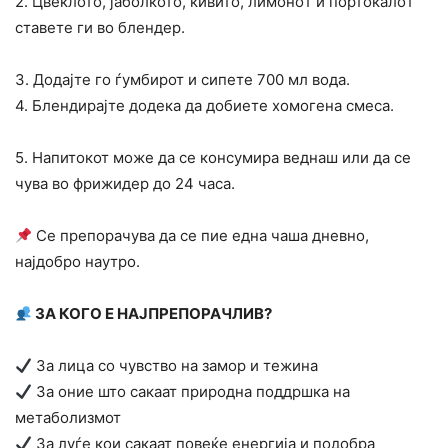
2. Цвеклото, јаболкото, кивито, лимонoт и портокалoт
ставете ги во блендер.
3. Додајте го ѓумбирот и сипете 700 мл вода.
4. Блендирајте додека да добиете хомогена смеса.
5. Напитокот може да се консумира веднаш или да се
чува во фрижидер до 24 часа.
Се препорачува да се пие една чаша дневно,
најдобро наутро.
ЗА КОГО Е НАЈПРЕПОРАЧЛИВ?
За лица со чувство на замор и тежина
За оние што сакаат природна поддршка на
метаболизмот
За луѓе кои сакаат повеќе енергија и подобра