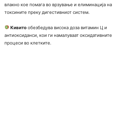
влакно кое помага во врзување и елиминација на
токсините преку дигестивниот систем.
Кивито
обезбедува висока доза витамин Ц и
антиоксиданси, кои ги намалуваат оксидативните
процеси во клетките.