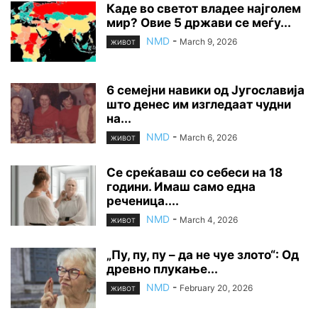
Каде во светот владее најголем
мир? Овие 5 држави се меѓу...
NMD
-
March 9, 2026
ЖИВОТ
6 семејни навики од Југославија
што денес им изгледаат чудни
на...
NMD
-
March 6, 2026
ЖИВОТ
Се среќаваш со себеси на 18
години. Имаш само една
реченица....
NMD
-
March 4, 2026
ЖИВОТ
„Пу, пу, пу – да не чуе злото“: Од
древно плукање...
NMD
-
February 20, 2026
ЖИВОТ