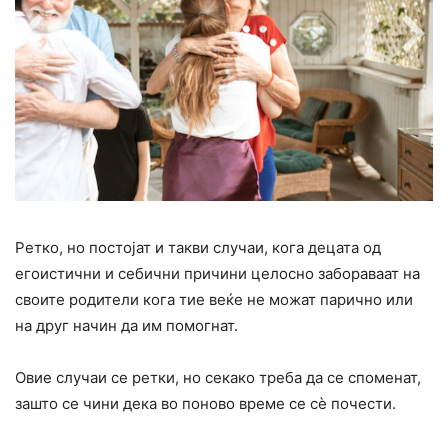
Ретко, но постојат и такви случаи, кога децата од
егоистични и себични причини целосно забораваат на
своите родители кога тие веќе не можат парично или
на друг начин да им помогнат.
Овие случаи се ретки, но секако треба да се споменат,
зашто се чини дека во поново време се сè почести.