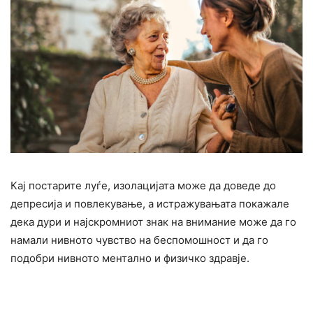
Кај постарите луѓе, изолацијата може да доведе до
депресија и повлекување, а истражувањата покажале
дека дури и најскромниот знак на внимание може да го
намали нивното чувство на беспомошност и да го
подобри нивното ментално и физичко здравје.