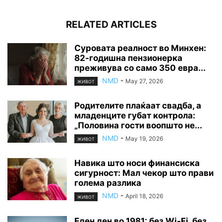
RELATED ARTICLES
Суровата реалност во Минхен:
82-годишна пензионерка
преживува со само 350 евра...
NMD
-
May 27, 2026
ЖИВОТ
Родителите плаќаат свадба, а
младенците губат контрола:
„Половина гости воопшто не...
NMD
-
May 19, 2026
ЖИВОТ
Навика што носи финансиска
сигурност: Мал чекор што прави
голема разлика
NMD
-
April 18, 2026
ЖИВОТ
Еден ден во 1981: без Wi-Fi, без