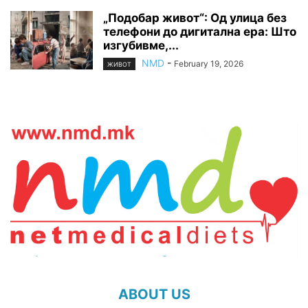
„Подобар живот“: Од улица без
телефони до дигитална ера: Што
изгубивме,...
NMD
-
February 19, 2026
ЖИВОТ
ABOUT US