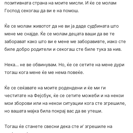
позитивната страна на моите мисли. И ќе се молам
Господ секогаш да ви е на помош.
Ќе се молам животот да не ви ја даде судбината што
мене ме снајде. Ќе се молам децата ваши да ве те
заборават како што ви е мене ме заборавивте, иако сте
биле добро родители и секогаш сте биле тука за нив.
Нека… не ве обвинувам. Но, ќе се сетите на мене дури
тогаш кога мене ќе ме нема повеќе.
Ќе се сеќавате на моите родендени и ќе ми ги
честитате на Фејсбук, ќе се сетите можеби и на некои
мои зборови или на некои ситуации кога сте згрешиле,
но вашата мајка била покрај вас да ве утеши.
Тогаш ќе станете свесни дека сте и’ згрешиле на