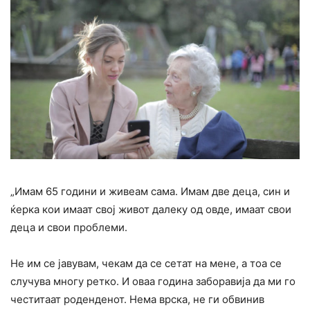
„Имам 65 години и живеам сама. Имам две деца, син и
ќерка кои имаат свој живот далеку од овде, имаат свои
деца и свои проблеми.
Не им се јавувам, чекам да се сетат на мене, а тоа се
случува многу ретко. И оваа година заборавија да ми го
честитаат роденденот. Нема врска, не ги обвинив