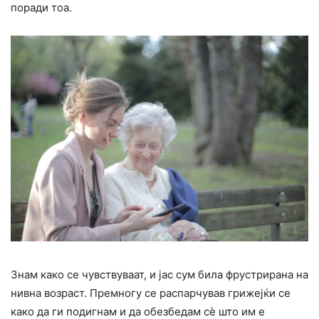
поради тоа.
Знам како се чувствуваат, и јас сум била фрустрирана на
нивна возраст. Премногу се распарчував грижејќи се
како да ги подигнам и да обезбедам сè што им е