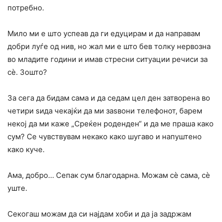
потребно.
Мило ми е што успеав да ги едуцирам и да направам
добри луѓе од нив, но жал ми е што бев толку нервозна
во младите години и имав стресни ситуации речиси за
сè. Зошто?
За сега да бидам сама и да седам цел ден затворена во
четири ѕида чекајќи да ми заѕвони телефонот, барем
некој да ми каже „Среќен роденден“ и да ме праша како
сум? Се чувствувам некако како шугаво и напуштено
како куче.
Ама, добро… Сепак сум благодарна. Можам сè самa, сè
уште.
Секогаш можам да си најдам хоби и да ја задржам