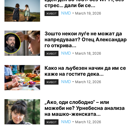
стрес… дали би се...
NMD
-
March 19, 2026
ЖИВОТ
Зошто некои луѓе не можат да
напредуваат? Отец Александар
го открива...
NMD
-
March 18, 2026
ЖИВОТ
Како на љубезен начин да им се
каже на гостите дека...
NMD
-
March 12, 2026
ЖИВОТ
„Ако, оди слободно“ – или
можеби не? Урнебесна анализа
на машко-женската...
NMD
-
March 12, 2026
ЖИВОТ