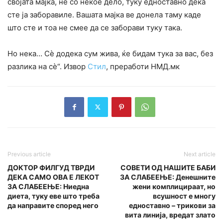
својата мајка, не со некое дело, туку едноставно дека
сте ја заборавиле. Вашата мајка ве донела таму каде
што сте и тоа не смее да се заборави туку така.
Но нека… Сè додека сум жива, ќе бидам тука за вас, без
разлика на сè“. Извор
Стил
, преработи НМД.мк
Previous article
Next article
ДОКТОР ФИЛГУД ТВРДИ
СОВЕТИ ОД НАШИТЕ БАБИ
ДЕКА САМО ОВА Е ЛЕКОТ
ЗА СЛАБЕЕЊЕ: Денешните
ЗА СЛАБЕЕЊЕ: Ниедна
жени комплицираат, но
диета, туку еве што треба
всушност е многу
да направите според него
едноставно – трикови за
вита линија, вредат злато