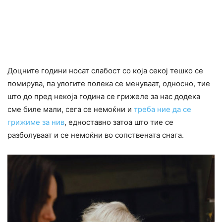
Доцните години носат слабост со која секој тешко се
помирува, па улогите полека се менуваат, односно, тие
што до пред некоја година се грижеле за нас додека
сме биле мали, сега се немоќни и
треба ние да се
грижиме за нив
, едноставно затоа што тие се
разболуваат и се немоќни во сопствената снага.