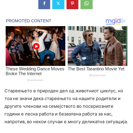
Стареењето е природен дел од животниот циклус, но
тоа не значи дека стареењето на нашите родители и
другите членови на семејството во посериозните
години е лесна работа и безазлена работа за нас,
напротив, во некои случаи е многу деликатна ситуација.