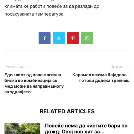
климата ќе работи повеќе за да разлади до
посакуваната температура.
Previous article
Next article
Еден лист од оваа магична
Карамел плазма бајадера –
билка во комбинација со
готови додека трепнеш
мед може да направи многу
за здравјето
RELATED ARTICLES
Повеќе нема да чистите бари по
дожд: Овој нов хит за...