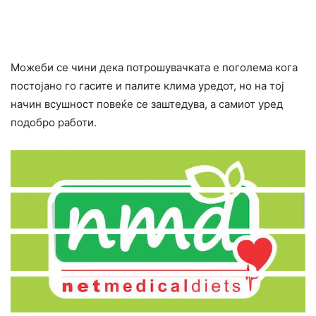
Можеби се чини дека потрошувачката е поголема кога
постојано го гасите и палите клима уредот, но на тој
начин всушност повеќе се заштедува, а самиот уред
подобро работи.