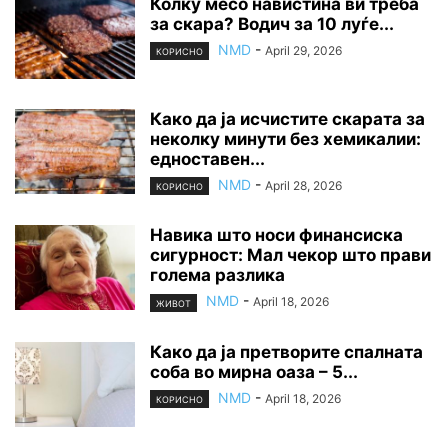
Колку месо навистина ви треба
за скара? Водич за 10 луѓе...
NMD
-
April 29, 2026
КОРИСНО
Како да ја исчистите скарата за
неколку минути без хемикалии:
едноставен...
NMD
-
April 28, 2026
КОРИСНО
Навика што носи финансиска
сигурност: Мал чекор што прави
голема разлика
NMD
-
April 18, 2026
ЖИВОТ
Како да ја претворите спалната
соба во мирна оаза – 5...
NMD
-
April 18, 2026
КОРИСНО