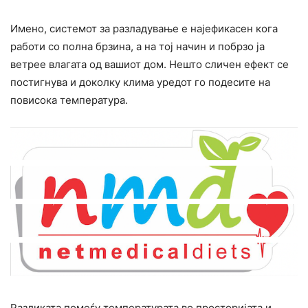
Имено, системот за разладување е најефикасен кога
работи со полна брзина, а на тој начин и побрзо ја
ветрее влагата од вашиот дом. Нешто сличен ефект се
постигнува и доколку клима уредот го подесите на
повисока температура.
Разликата помеѓу температурата во просторијата и