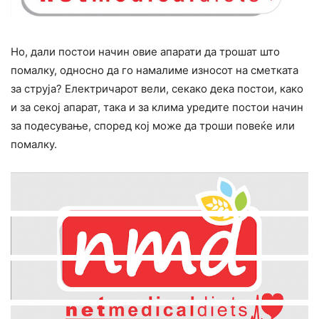
Но, дали постои начин овие апарати да трошат што
помалку, односно да го намалиме износот на сметката
за струја? Електричарот вели, секако дека постои, како
и за секој апарат, така и за клима уредите постои начин
за подесување, според кој може да троши повеќе или
помалку.