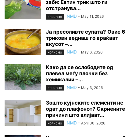
заби: Евтин трик што ги
отстранува...
NMD
-
May 11, 2026
КОРИСНО
Ја пресоливте супата? Овие 6
трикови веднаш го враќаат
вкусот –...
NMD
-
May 6, 2026
КОРИСНО
Како да се ослободите од
плевел меѓу плочки без
хемикалии –...
NMD
-
May 3, 2026
КОРИСНО
Зошто кујнските елементи не
одат до плафонот? Скриените
причини што влијаат...
NMD
-
April 30, 2026
КОРИСНО