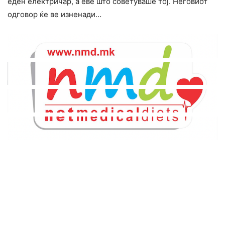
еден електричар, а еве што советуваше тој. Неговиот
одговор ќе ве изненади…