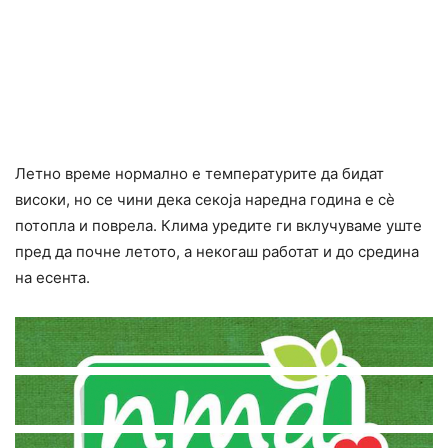
Летно време нормално е температурите да бидат
високи, но се чини дека секоја наредна година е сè
потопла и поврела. Клима уредите ги вклучуваме уште
пред да почне летото, а некогаш работат и до средина
на есента.