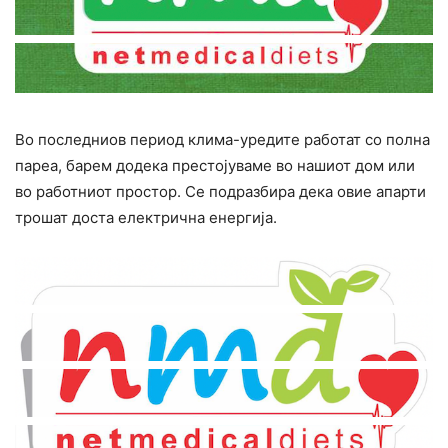
Во последниов период клима-уредите работат со полна
пареа, барем додека престојуваме во нашиот дом или
во работниот простор. Се подразбира дека овие апарти
трошат доста електрична енергија.