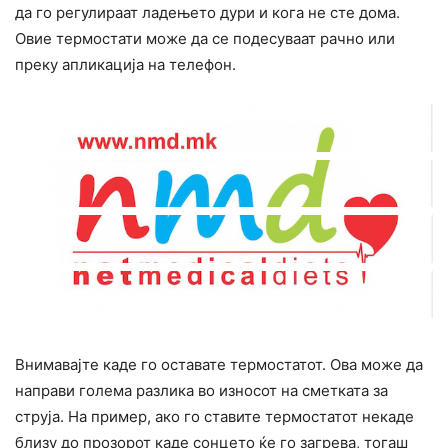
да го регулираат ладењето дури и кога не сте дома.
Овие термостати може да се подесуваат рачно или
преку апликација на телефон.
Внимавајте каде го оставате термостатот. Ова може да
направи голема разлика во износот на сметката за
струја. На пример, ако го ставите термостатот некаде
близу до прозорот каде сонцето ќе го загрева, тогаш