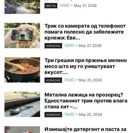
NMD
-
May 31, 2026
ВЕСТИ
Трик со камерата од телефонот
помага полесно да забележите
крлежи: Еве...
NMD
-
May 27, 2026
КОРИСНО
Три грешки при пржење мелено
месо што му го уништуваат
вкусот:...
NMD
-
May 20, 2026
КОРИСНО
Метална лажица на прозорец?
Едноставниот трик против влага
стана хит –...
NMD
-
May 20, 2026
КОРИСНО
Измешајте детергент и паста за