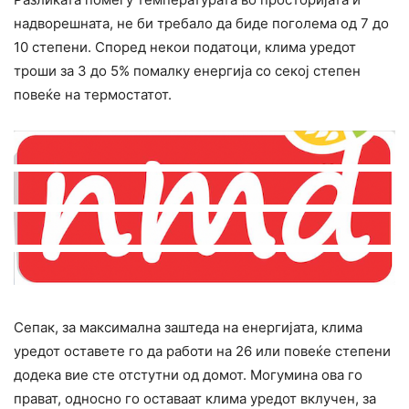
надворешната, не би требало да биде поголема од 7 до
10 степени. Според некои податоци, клима уредот
троши за 3 до 5% помалку енергија со секој степен
повеќе на термостатот.
Сепак, за максимална заштеда на енергијата, клима
уредот оставете го да работи на 26 или повеќе степени
додека вие сте отстутни од домот. Могумина ова го
прават, односно го оставаат клима уредот вклучен, за