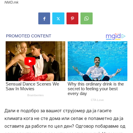
NMD.mk
Дали е подобро за вашиот струјомер да ја гасите
климата кога не сте дома или сепак е попаметно да ја
оставите да работи по цел ден? Одговор побаравме од