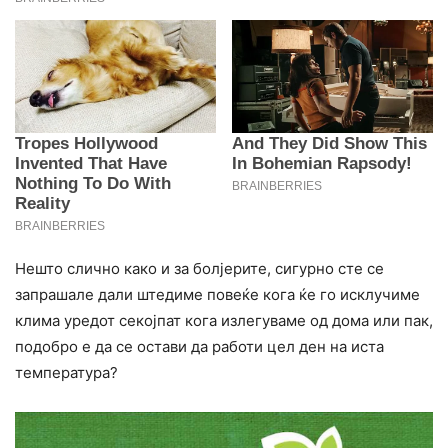
Нешто слично како и за болјерите, сигурно сте се
запрашале дали штедиме повеќе кога ќе го исклучиме
клима уредот секојпат кога излегуваме од дома или пак,
подобро е да се остави да работи цел ден на иста
температура?