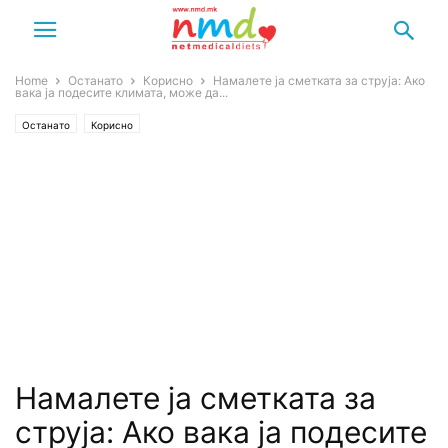
Home
Останато
Корисно
Намалете ја сметката за струја: Ако
вака ја подесите климата, може да...
Останато
Корисно
Намалете ја сметката за
струја: Ако вака ја подесите