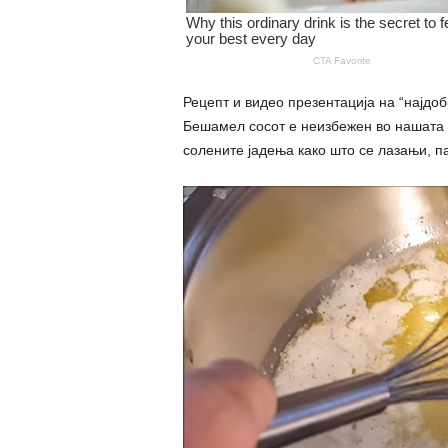
Рецепт и видео презентација на “најдо
Бешамел сосот е неизбежен во нашата к
солените јадења како што се лазањи, п