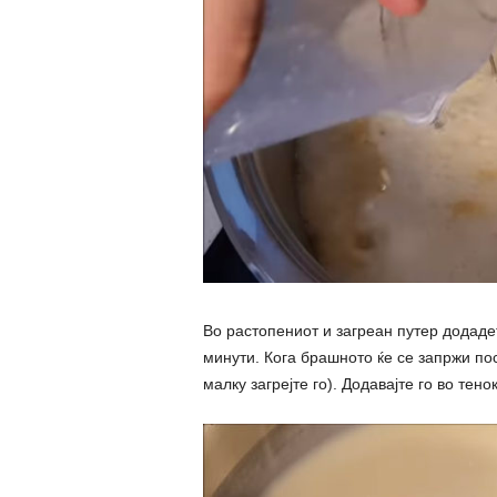
Во растопениот и загреан путер додаде
минути. Кога брашното ќе се запржи по
малку загрејте го). Додавајте го во тено