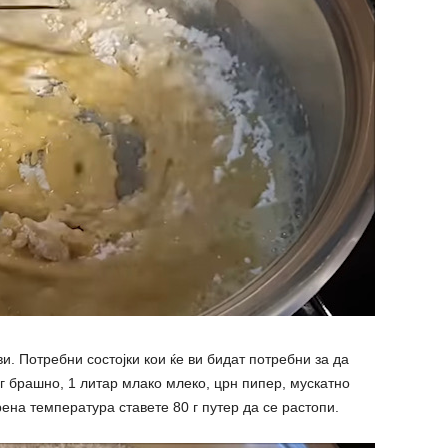
и. Потребни состојки кои ќе ви бидат потребни за да
 г брашно, 1 литар млако млеко, црн пипер, мускатно
рена температура ставете 80 г путер да се растопи.