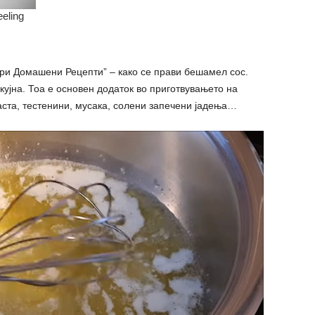
бри Домашени Рецепти” – како се прави бешамел сос.
ујна. Тоа е основен додаток во приготвувањето на
аста, тестенини, мусака, солени запечени јадења…