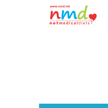
Н
М
Д