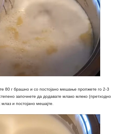
те 80 г брашно и со постојано мешање пропжете го 2-3
степено започнете да додавате млако млеко (претходно
к млаз и постојано мешајте.