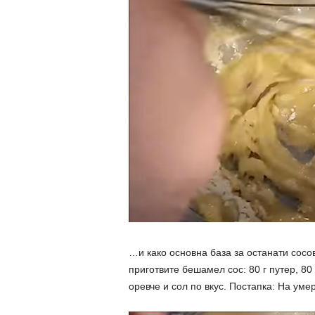
…и како основна база за останати сосов
приготвите бешамел сос: 80 г путер, 80
оревче и сол по вкус. Постапка: На уме