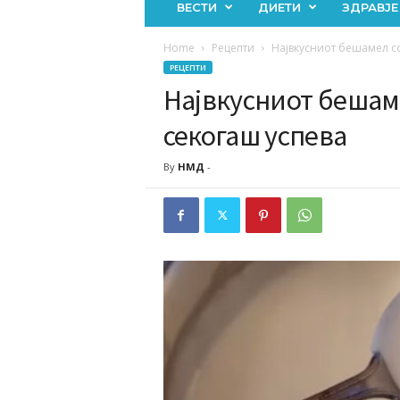
ВЕСТИ
ДИЕТИ
ЗДРАВЈЕ
Home
Рецепти
Највкусниот бешамел со
РЕЦЕПТИ
Највкусниот бешаме
секогаш успева
By
НМД
-