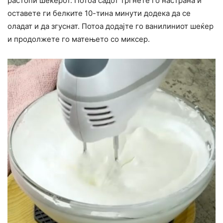
растопи шеќерот. Потоа садот тргнете го настрана и
оставете ги белките 10-тина минути додека да се
оладат и да згуснат. Потоа додајте го ванилиниот шеќер
и продолжете го матењето со миксер.