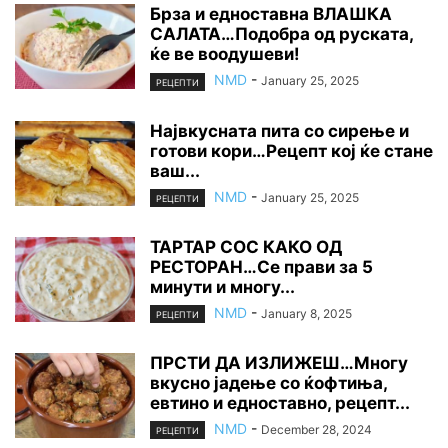
Брза и едноставна ВЛАШКА
САЛАТА…Подобра од руската,
ќе ве воодушеви!
NMD
-
January 25, 2025
РЕЦЕПТИ
Највкусната пита со сирење и
готови кори…Рецепт кој ќе стане
ваш...
NMD
-
January 25, 2025
РЕЦЕПТИ
ТАРТАР СОС КАКО ОД
РЕСТОРАН…Се прави за 5
минути и многу...
NMD
-
January 8, 2025
РЕЦЕПТИ
ПРСТИ ДА ИЗЛИЖЕШ…Многу
вкусно јадење со ќофтиња,
евтино и едноставно, рецепт...
NMD
-
December 28, 2024
РЕЦЕПТИ