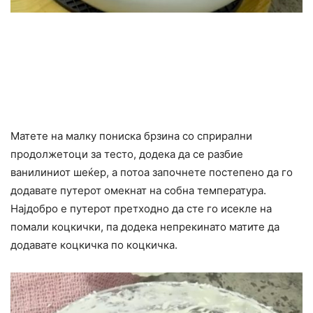
Матете на малку пониска брзина со сприрални
продолжетоци за тесто, додека да се разбие
ванилиниот шеќер, а потоа започнете постепено да го
додавате путерот омекнат на собна температура.
Најдобро е путерот претходно да сте го исекле на
помали коцкички, па додека непрекинато матите да
додавате коцкичка по коцкичка.