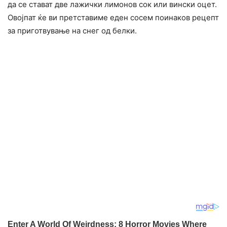
да се стават две лажички лимонов сок или вински оцет.
Овојпат ќе ви претставиме еден сосем поинаков рецепт
за приготвување на снег од белки.