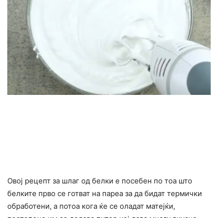
Овој рецепт за шлаг од белки е посебен по тоа што
белките прво се готват на пареа за да бидат термички
обработени, а потоа кога ќе се оладат матејќи,