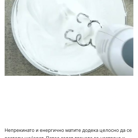
Непрекинато и енергично матите додека целосно да се