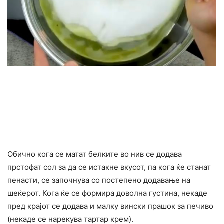
Обично кога се матат белките во нив се додава
прстофат сол за да се истакне вкусот, па кога ќе станат
пенасти, се започнува со постепено додавање на
шеќерот. Кога ќе се формира доволна густина, некаде
пред крајот се додава и малку вински прашок за печиво
(некаде се нарекува тартар крем).