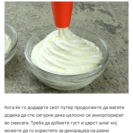
Кога ќе го додадете сиот путер продолжете да матите
додека да сте сигурни дека целосно се инкорпорирал
во смесата. Треба да добиете густ и цврст шлаг кој
можете да го користите за декорација на разни