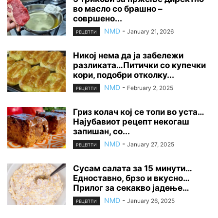
во масло со брашно –
совршено...
NMD
-
January 21, 2026
РЕЦЕПТИ
Никој нема да ја забележи
разликата…Питички со купечки
кори, подобри отколку...
NMD
-
February 2, 2025
РЕЦЕПТИ
Гриз колач кој се топи во уста…
Најубавиот рецепт некогаш
запишан, со...
NMD
-
January 27, 2025
РЕЦЕПТИ
Сусам салата за 15 минути…
Едноставно, брзо и вкусно…
Прилог за секакво јадење…
NMD
-
January 26, 2025
РЕЦЕПТИ