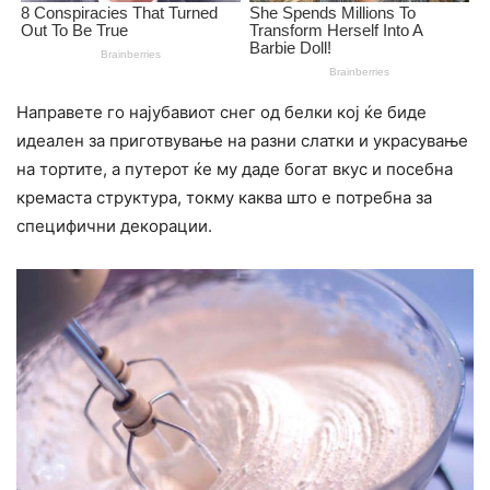
Направете го најубавиот снег од белки кој ќе биде
идеален за приготвување на разни слатки и украсување
на тортите, а путерот ќе му даде богат вкус и посебна
кремаста структура, токму каква што е потребна за
специфични декорации.