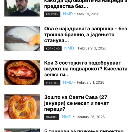
како да одговорите на навреди и
предавства без...
NMD
-
May 19, 2026
РЕЦЕПТИ
Ова е најздравата запршка – без
трошка брашно, а јадењето
станува...
NMD
-
February 3, 2026
КОРИСНО
Кои 3 состојки го подобруваат
вкусот на подварокот? Киселата
зелка ги...
NMD
-
February 1, 2026
РЕЦЕПТИ
Зошто на Свети Сава (27
јануари) се месат и печат
переци?
NMD
-
January 26, 2026
ОБИЧАИ
5 трикови за пржење директно