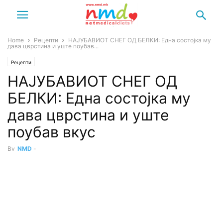
Home
Рецепти
НАЈУБАВИОТ СНЕГ ОД БЕЛКИ: Една состојка му
дава цврстина и уште поубав...
Рецепти
НАЈУБАВИОТ СНЕГ ОД
БЕЛКИ: Една состојка му
дава цврстина и уште
поубав вкус
By
NMD
-