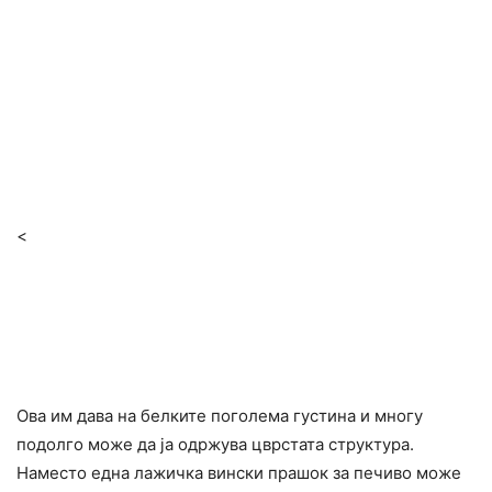
<
Ова им дава на белките поголема густина и многу
подолго може да ја одржува цврстата структура.
Наместо една лажичка вински прашок за печиво може