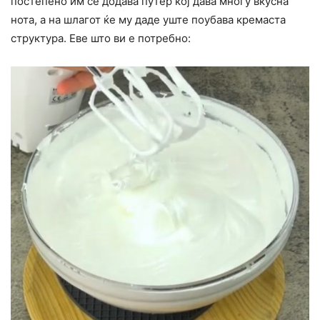
постепено им се додава путер кој дава многу вкусна
нота, а на шлагот ќе му даде уште поубава кремаста
структура. Еве што ви е потребно: