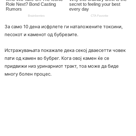
За само 10 дена исфрлете ги наталожените токсини,
песокот и каменот од бубрезите.
Истражувањата покажале дека секој дваесетти човек
пати од камен во бубрег. Кога овој камен ќе се
придвижи низ уринарниот тракт, тоа може да биде
многу болен процес.