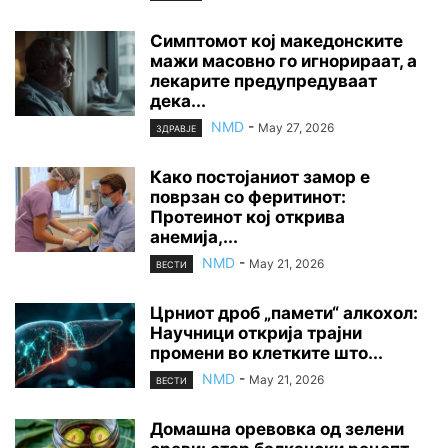
Симптомот кој македонските
мажи масовно го игнорираат, а
лекарите предупредуваат
дека...
NMD
-
May 27, 2026
ЗДРАВЈЕ
Како постојаниот замор е
поврзан со феритинот:
Протеинот кој открива
анемија,...
NMD
-
May 21, 2026
ВЕСТИ
Црниот дроб „памети“ алкохол:
Научници открија трајни
промени во клетките што...
NMD
-
May 21, 2026
ВЕСТИ
Домашна оревовка од зелени