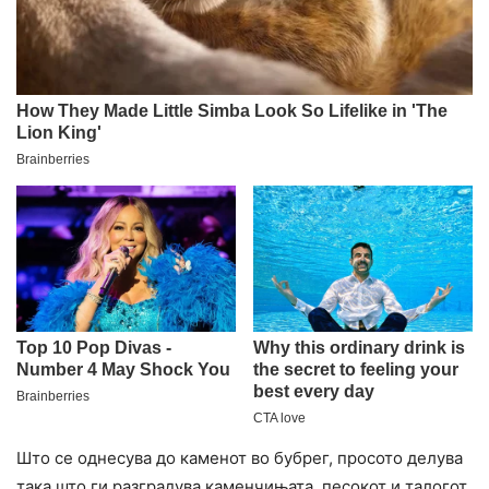
Што се однесува до каменот во бубрег, просото делува
така што ги разградува каменчињата, песокот и талогот