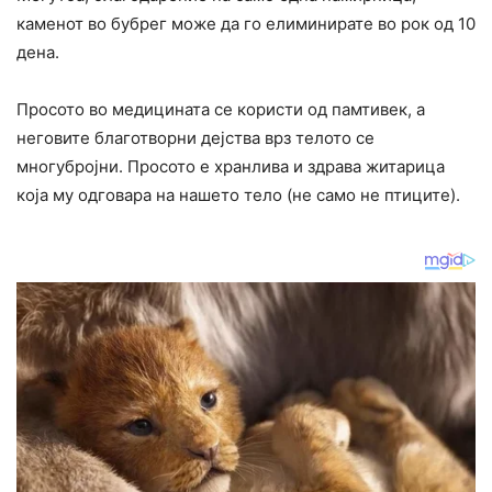
каменот во бубрег може да го елиминирате во рок од 10
дена.
Просото во медицината се користи од памтивек, а
неговите благотворни дејства врз телото се
многубројни. Просото е хранлива и здрава житарица
која му одговара на нашето тело (не само не птиците).