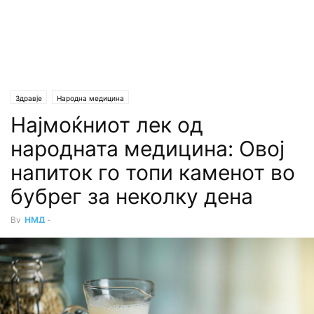
Здравје
Народна медицина
Најмоќниот лек од
народната медицина: Овој
напиток го топи каменот во
бубрег за неколку дена
By
НМД
-