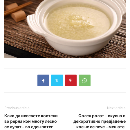
Previous article
Next article
Како да испечете костени
Солен ролат – вкусно и
во рерна кои многу лесно
декоративно предјадење
се лупат – во еден потег
кое не се пече – мешате,