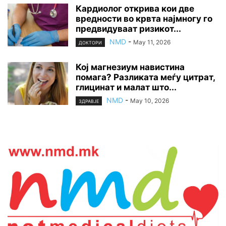
Кардиолог открива кои две
вредности во крвта најмногу го
предвидуваат ризикот...
NMD
-
May 11, 2026
ДОКТОРИ
Кој магнезиум навистина
помага? Разликата меѓу цитрат,
глицинат и малат што...
NMD
-
May 10, 2026
ЗДРАВЈЕ