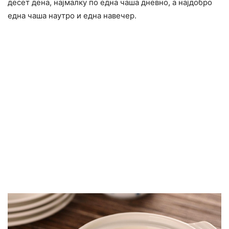
десет дена, најмалку по една чаша дневно, а најдобро
една чаша наутро и една навечер.