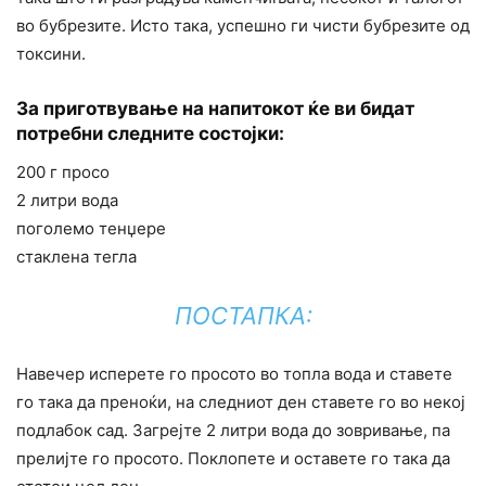
во бубрезите. Исто така, успешно ги чисти бубрезите од
токсини.
За приготвување на напитокот ќе ви бидат
потребни следните состојки:
200 г просо
2 литри вода
поголемо тенџере
стаклена тегла
ПОСТАПКА:
Навечер исперете го просото во топла вода и ставете
го така да преноќи, на следниот ден ставете го во некој
подлабок сад. Загрејте 2 литри вода до зовривање, па
прелијте го просото. Поклопете и оставете го така да