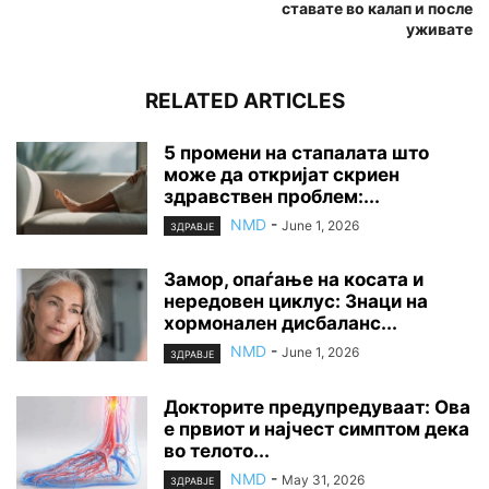
ставате во калап и после
уживате
RELATED ARTICLES
5 промени на стапалата што
може да откријат скриен
здравствен проблем:...
NMD
-
June 1, 2026
ЗДРАВЈЕ
Замор, опаѓање на косата и
нередовен циклус: Знаци на
хормонален дисбаланс...
NMD
-
June 1, 2026
ЗДРАВЈЕ
Докторите предупредуваат: Ова
е првиот и најчест симптом дека
во телото...
NMD
-
May 31, 2026
ЗДРАВЈЕ