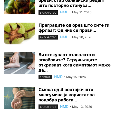
ореви: стар балкански рецепт
што повторно станува...
NMD
-
May 21, 2026
БИЛКАРСТВО
Преградите од орев што сите ги
фрлаат: Од нив се прави...
NMD
-
May 20, 2026
БИЛКАРСТВО
Ви отекуваат стапалата и
зглобовите? Стручњаците
откриваат кога симптомот може
да...
NMD
-
May 15, 2026
ЗДРАВЈЕ
Смеса од 4 состојки што
многумина ја користат за
подобра работа...
NMD
-
May 13, 2026
БИЛКАРСТВО