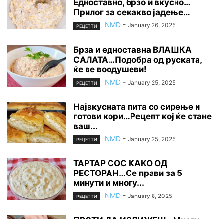
Едноставно, брзо и вкусно…
Прилог за секакво јадење…
NMD
-
January 26, 2025
РЕЦЕПТИ
Брза и едноставна ВЛАШКА
САЛАТА…Подобра од руската,
ќе ве воодушеви!
NMD
-
January 25, 2025
РЕЦЕПТИ
Највкусната пита со сирење и
готови кори…Рецепт кој ќе стане
ваш...
NMD
-
January 25, 2025
РЕЦЕПТИ
ТАРТАР СОС КАКО ОД
РЕСТОРАН…Се прави за 5
минути и многу...
NMD
-
January 8, 2025
РЕЦЕПТИ