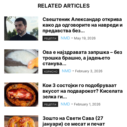
RELATED ARTICLES
Свештеник Александар открива
како да одговорите на навреди и
предавства без...
NMD
-
May 19, 2026
РЕЦЕПТИ
Ова е најздравата запршка – без
трошка брашно, а јадењето
станува...
NMD
-
February 3, 2026
КОРИСНО
Кои 3 состојки го подобруваат
вкусот на подварокот? Киселата
зелка ги...
NMD
-
February 1, 2026
РЕЦЕПТИ
Зошто на Свети Сава (27
јануари) се месат и печат