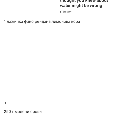
1 лажичка фино рендана лимонова кора
<
250 г мелени ореви