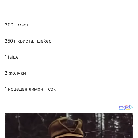
300 г маст
250 г кристал шеќер
1 јајце
2 жолчки
1 исцеден лимон – сок