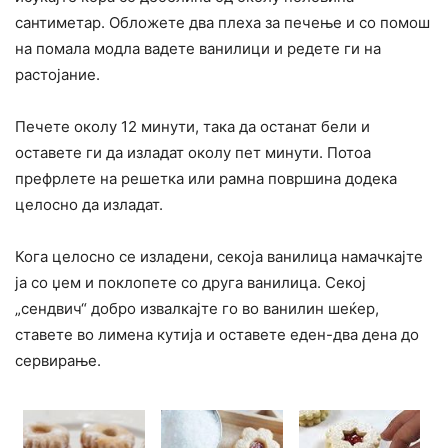
сантиметар. Обложете два плеха за печење и со помош
на помала модла вадете ванилици и редете ги на
растојание.
Печете околу 12 минути, така да останат бели и
оставете ги да изладат околу пет минути. Потоа
префрлете на решетка или рамна површина додека
целосно да изладат.
Кога целосно се изладени, секоја ванилица намачкајте
ја со џем и поклопете со друга ванилица. Секој
„сендвич“ добро извалкајте го во ванилин шеќер,
ставете во лимена кутија и оставете еден-два дена до
сервирање.