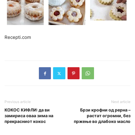
Recepti.com
Previous article
Next article
КОКОС КИФЛИ: да ви
Брзи крофни од рерна –
замириса оваа зима на
растат огромни, без
прекрасниот кокос
пржење во длабоко масло