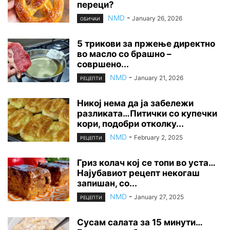
переци?
NMD
-
January 26, 2026
ОБИЧАИ
5 трикови за пржење директно
во масло со брашно –
совршено...
NMD
-
January 21, 2026
РЕЦЕПТИ
Никој нема да ја забележи
разликата…Питички со купечки
кори, подобри отколку...
NMD
-
February 2, 2025
РЕЦЕПТИ
Гриз колач кој се топи во уста…
Најубавиот рецепт некогаш
запишан, со...
NMD
-
January 27, 2025
РЕЦЕПТИ
Сусам салата за 15 минути…