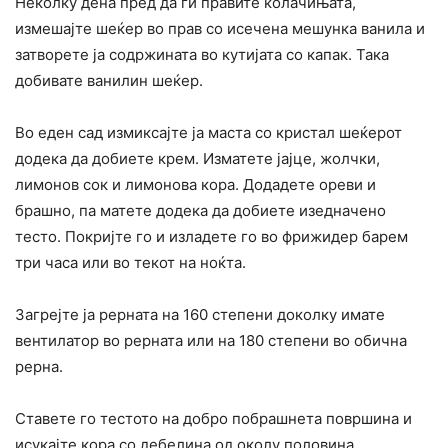
Неколку дена пред да ги правите колачињата,
измешајте шеќер во прав со исечена мешунка ванила и
затворете ја содржината во кутијата со капак. Така
добивате ванилин шеќер.
Во еден сад измиксајте ја маста со кристал шеќерот
додека да добиете крем. Изматете јајце, жолчки,
лимонов сок и лимонова кора. Додадете ореви и
брашно, па матете додека да добиете изедначено
тесто. Покријте го и изладете го во фрижидер барем
три часа или во текот на ноќта.
Загрејте ја рерната на 160 степени доколку имате
вентилатор во рерната или на 180 степени во обична
рерна.
Ставете го тестото на добро побрашнета површина и
исукајте кора со дебелина од околу половина