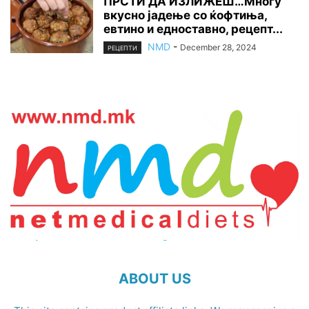
ПРСТИ ДА ИЗЛИЖЕШ…Многу
вкусно јадење со ќофтиња,
евтино и едноставно, рецепт...
NMD
-
December 28, 2024
РЕЦЕПТИ
ABOUT US