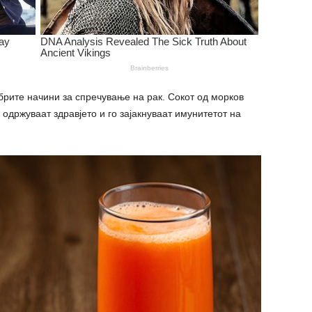
брите начини за спречување на рак. Сокот од морков
одржуваат здравјето и го зајакнуваат имунитетот на