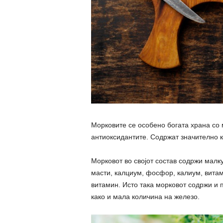
Морковите се особено богата храна со 
антиоксидантите. Содржат значително к
Морковот во својот состав содржи малку
масти, калциум, фосфор, калиум, витамин
витамин. Исто така морковот содржи и 
како и мала количина на железо.