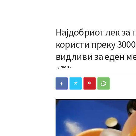
Најдобриот лек за 
користи преку 3000
видливи за еден м
By
NMD
-