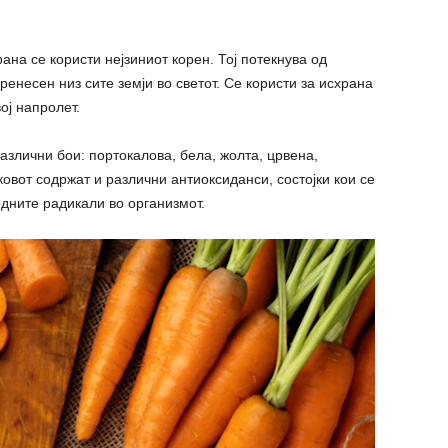
ана се користи нејзиниот корен. Тој потекнува од
пренесен низ сите земји во светот. Се користи за исхрана
ој напролет.
азлични бои: портокалова, бела, жолта, црвена,
овот содржат и различни антиоксиданси, состојки кои се
одните радикали во организмот.