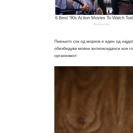
Пиењето сок од морков е еден од најдо
обезбедува моќни антиоксиданси кои го 
организмот.