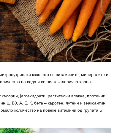
микронутриенти како што се витамините, минералите и
оличество на вода и се нискокалорична храна.
 калории, јаглехидрати, растителни влакна, протеини,
 Ц, Б9, А, Е, К, бета – каротен, лутеин и зеаксантин,
помало количество на повеќе витамини од групата Б