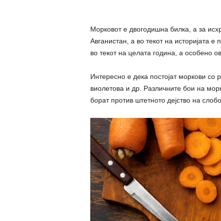
Морковот е двогодишна билка, а за исхр
Авганистан, а во текот на историјата е 
во текот на целата година, а особено ов
Интересно е дека постојат моркови со р
виолетова и др. Различните бои на морк
борат против штетното дејство на слоб