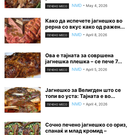
NMD
-
May 4, 2026
ПЕЧЕНО МЕСО
Како да испечете јагнешко во
рерна со вкус како од ражен...
NMD
-
April 8, 2026
ПЕЧЕНО МЕСО
Ова е тајната за совршена
јагнешка плешка – се пече 7...
NMD
-
April 5, 2026
ПЕЧЕНО МЕСО
Јагнешко за Велигден што се
топи во уста: Тајната е во...
NMD
-
April 4, 2026
ПЕЧЕНО МЕСО
Сочно печено јагнешко со ориз,
спанаќ и млад кромид –