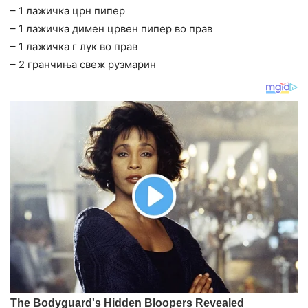
– 1 лажичка црн пипер
– 1 лажичка димен црвен пипер во прав
– 1 лажичка г лук во прав
– 2 гранчиња свеж рузмарин