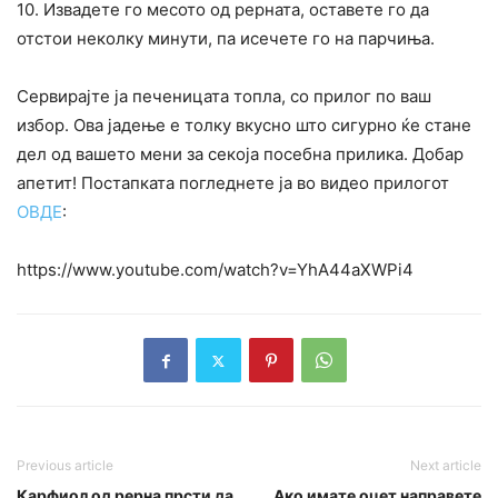
10. Извадете го месото од рерната, оставете го да
отстои неколку минути, па исечете го на парчиња.
Сервирајте ја печеницата топла, со прилог по ваш
избор. Ова јадење е толку вкусно што сигурно ќе стане
дел од вашето мени за секоја посебна прилика. Добар
апетит! Постапката погледнете ја во видео прилогот
ОВДЕ
:
https://www.youtube.com/watch?v=YhA44aXWPi4
Previous article
Next article
Карфиол од рерна прсти да
Ако имате оцет направете