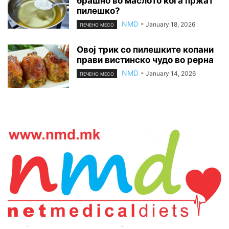
брашно во маслото кога пржат
пилешко?
NMD
-
January 18, 2026
ПЕЧЕНО МЕСО
Овој трик со пилешките копани
прави вистинско чудо во рерна
NMD
-
January 14, 2026
ПЕЧЕНО МЕСО