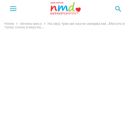
Home
печено месо
На овој трик ме научи свекрва ми…Месото е
толку сочно и вкусно,...