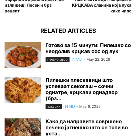
излижеш! Лесен и брз
КРЦКАВА сланина која пука
рецепт
како чипс
RELATED ARTICLES
Готово за 15 минути: Пилешко со
неодолив крцкав сос од лук
NMD
-
May 22, 2026
ПЕЧЕНО МЕСО
Пилешки плескавици што
успеваат секогаш – сочни
однатре, крцкави однадвор
(брз...
NMD
-
May 6, 2026
ЗАКУСКА
Како да направите совршено
печено јагнешко што се топи во
уста...