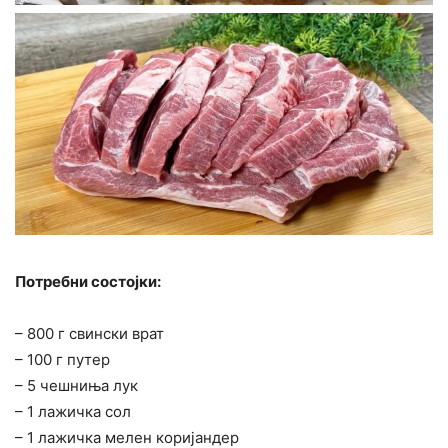
Потребни состојки:
– 800 г свински врат
– 100 г путер
– 5 чешниња лук
– 1 лажичка сол
– 1 лажичка мелен коријандер