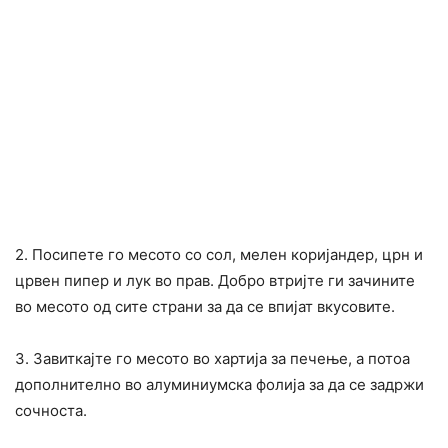
2. Посипете го месото со сол, мелен коријандер, црн и
црвен пипер и лук во прав. Добро втријте ги зачините
во месото од сите страни за да се впијат вкусовите.
3. Завиткајте го месото во хартија за печење, а потоа
дополнително во алуминиумска фолија за да се задржи
сочноста.