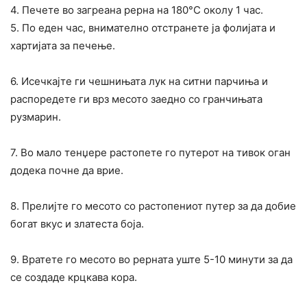
4. Печете во загреана рерна на 180°C околу 1 час.
5. По еден час, внимателно отстранете ја фолијата и
хартијата за печење.
6. Исечкајте ги чешнињата лук на ситни парчиња и
распоредете ги врз месото заедно со гранчињата
рузмарин.
7. Во мало тенџере растопете го путерот на тивок оган
додека почне да врие.
8. Прелијте го месото со растопениот путер за да добие
богат вкус и златеста боја.
9. Вратете го месото во рерната уште 5-10 минути за да
се создаде крцкава кора.