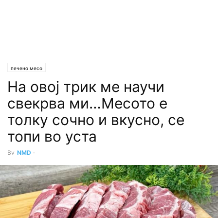
печено месо
На овој трик ме научи
свекрва ми…Месото е
толку сочно и вкусно, се
топи во уста
By
NMD
-