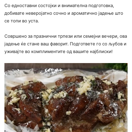
Со едноставни состојки и внимателна подготовка,
добивате неверојатно сочно и ароматично јадење што
се топи во уста.
Совршено за празнични трпези или семејни вечери, ова
јадење ќе стане ваш фаворит. Подгответе го со љубов и
уживајте во комплиментите од вашите најблиски!