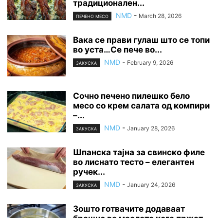
традиционален...
NMD
-
March 28, 2026
ПЕЧЕНО МЕСО
Вака се прави гулаш што се топи
во уста…Се пече во...
NMD
-
February 9, 2026
ЗАКУСКА
Сочно печено пилешко бело
месо со крем салата од компири
–...
NMD
-
January 28, 2026
ЗАКУСКА
Шпанска тајна за свинско филе
во лиснато тесто – елегантен
ручек...
NMD
-
January 24, 2026
ЗАКУСКА
Зошто готвачите додаваат