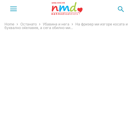
Home
Останато
Убавина и нега
На фризер ми изгоре косата и
буквално оќелавев, а сега обилно ми...