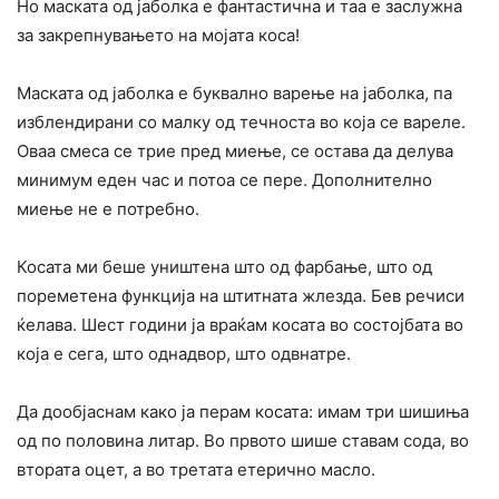
Но маската од јаболка е фантастична и таа е заслужна
за закрепнувањето на мојата коса!
Маската од јаболка е буквално варење на јаболка, па
изблендирани со малку од течноста во која се вареле.
Оваа смеса се трие пред миење, се остава да делува
минимум еден час и потоа се пере. Дополнително
миење не е потребно.
Косата ми беше уништена што од фарбање, што од
пореметена функција на штитната жлезда. Бев речиси
ќелава. Шест години ја враќам косата во состојбата во
која е сега, што однадвор, што одвнатре.
Да дообјаснам како ја перам косата: имам три шишиња
од по половина литар. Во првото шише ставам сода, во
втората оцет, а во третата етерично масло.