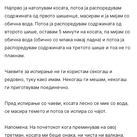
Најпрво ја натопувам косата, потоа ја распоредувам
содржината од првото шишенце, масирам и ја мијам со
обична вода. Потоа ја распоредувам содржината од
второто шише, оставам 5 минути на косата, па мијам со
обична вода (обично со млака накај ладна) и потоа ја
распоредувам содржината на третото шише и тоа не го
плакнам.
Чаевите за испирање не ги користам секогаш и
редовно, туку како имам. Некогаш ги мешам, некогаш
ги приготвувам поединечно.
Пред испирање со чаеви, косата лесно се мие со вода,
се масира темето и потоа се испира со чајот.
Напомена: На почетокот кога преминував на овој
третман, косата ми беше онака, ни чиста ни валкана.