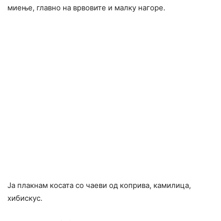
миење, главно на врвовите и малку нагоре.
Ја плакнам косата со чаеви од коприва, камилица,
хибискус.