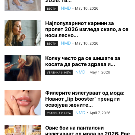
2026: Ги...
NMD
-
May 10, 2026
ВЕСТИ
Најпопуларниот кармин за
пролет 2026 изгледа скапо, а се
носи лесно...
NMD
-
May 10, 2026
ВЕСТИ
Колку често да се шишате за
косата да расте здрава и...
NMD
-
May 1, 2026
УБАВИНА И НЕГА
Филерите излегуваат од мода:
Новиот „lip booster“ тренд ги
освојува жените...
NMD
-
April 7, 2026
УБАВИНА И НЕГА
Овие бои на панталони
излегуваат од мода во 2026: Еве