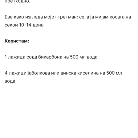
претходно.
Еве како изгледа мојот третман: сега ја мијам косата на
секои 10-14 дена.
Користам:
1 лажица сода бикарбона на 500 мл вода;
4 лажици јаболкова или винска киселина на 500 мл
вода