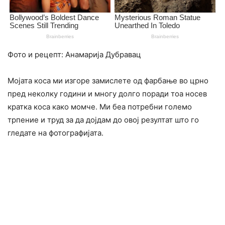
Фото и рецепт: Анамарија Дубравац
Мојата коса ми изгоре замислете од фарбање во црно
пред неколку години и многу долго поради тоа носев
кратка коса како момче. Ми беа потребни големо
трпение и труд за да дојдам до овој резултат што го
гледате на фотографијата.