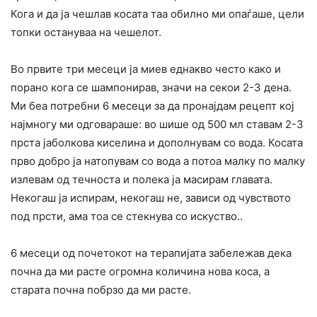
Кога и да ја чешлав косата таа обилно ми опаѓаше, цели
топки остануваа на чешелот.
Во првите три месеци ја миев еднакво често како и
порано кога се шампонирав, значи на секои 2-3 дена.
Ми беа потребни 6 месеци за да пронајдам рецепт кој
најмногу ми одговараше: во шише од 500 мл ставам 2-3
прста јаболкова киселина и дополнувам со вода. Косата
прво добро ја натопувам со вода а потоа малку по малку
излевам од течноста и полека ја масирам главата.
Некогаш ја испирам, некогаш не, зависи од чувството
под прсти, ама тоа се стекнува со искуство..
6 месеци од почетокот на терапијата забележав дека
почна да ми расте огромна количина нова коса, а
старата почна побрзо да ми расте.