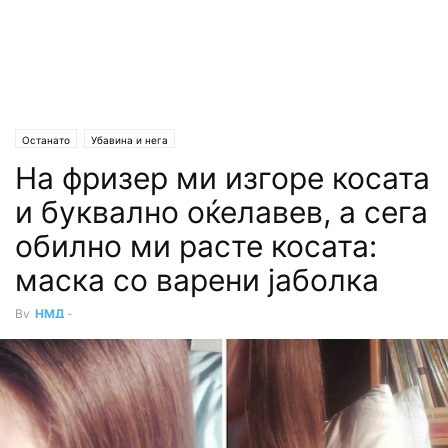
Останато
Убавина и нега
На фризер ми изгоре косата
и буквално оќелавев, а сега
обилно ми расте косата:
маска со варени јаболка
By
НМД
-