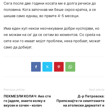
Сега после две години косата ми е долга речиси до
половина. Кога започнав ми беше скроз кратка, а се
шишав само еднаш, во првите 4-5 месеци.
Има еден куп некои неочекувани добри нуспојави, но
не можам на се’ да се сетам во моментов. Со среќа на
сите кои го имаат мојот проблем, нека пробаат, можат
само да добијат.
Previous article
Next article
ПЕКМЕЗЛИ КОЛАЧ: Ако сте
Д-р Петровска:
го јаделе, знаете колку е
Препознајте ги симптомите
вкусен и сочен – колач
на атописки дерматит и