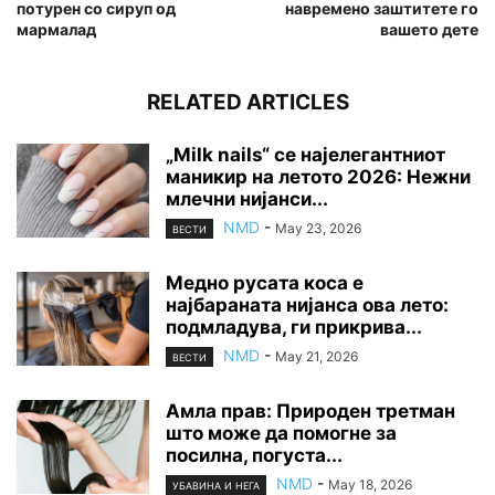
потурен со сируп од
навремено заштитете го
мармалад
вашето дете
RELATED ARTICLES
„Milk nails“ се најелегантниот
маникир на летото 2026: Нежни
млечни нијанси...
NMD
-
May 23, 2026
ВЕСТИ
Медно русата коса е
најбараната нијанса ова лето:
подмладува, ги прикрива...
NMD
-
May 21, 2026
ВЕСТИ
Амла прав: Природен третман
што може да помогне за
посилна, погуста...
NMD
-
May 18, 2026
УБАВИНА И НЕГА