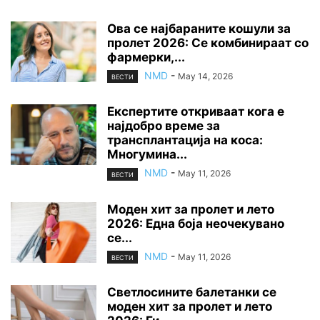
Ова се најбараните кошули за
пролет 2026: Се комбинираат со
фармерки,...
NMD
-
May 14, 2026
ВЕСТИ
Експертите откриваат кога е
најдобро време за
трансплантација на коса:
Многумина...
NMD
-
May 11, 2026
ВЕСТИ
Моден хит за пролет и лето
2026: Една боја неочекувано
се...
NMD
-
May 11, 2026
ВЕСТИ
Светлосините балетанки се
моден хит за пролет и лето