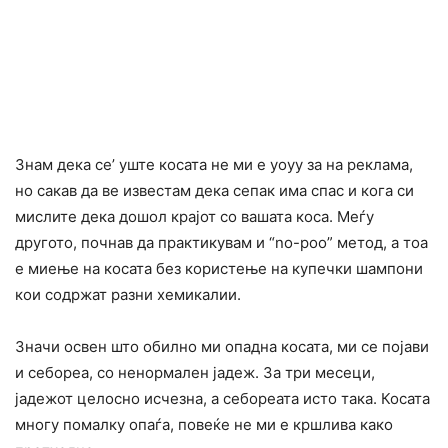
Знам дека се’ уште косата не ми е уоуу за на реклама,
но сакав да ве известам дека сепак има спас и кога си
мислите дека дошол крајот со вашата коса. Меѓу
другото, почнав да практикувам и “no-poo” метод, а тоа
е миење на косата без користење на купечки шампони
кои содржат разни хемикалии.
Значи освен што обилно ми опадна косата, ми се појави
и себореа, со ненормален јадеж. За три месеци,
јадежот целосно исчезна, а себореата исто така. Косата
многу помалку опаѓа, повеќе не ми е кршлива како