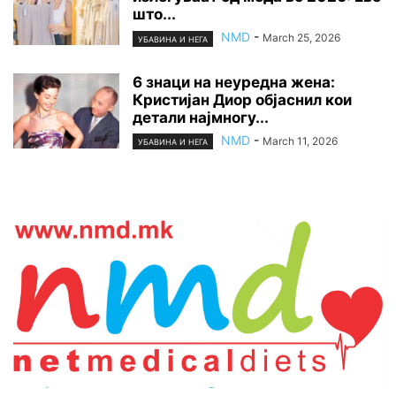
што...
NMD
-
March 25, 2026
УБАВИНА И НЕГА
6 знаци на неуредна жена:
Кристијан Диор објаснил кои
детали најмногу...
NMD
-
March 11, 2026
УБАВИНА И НЕГА