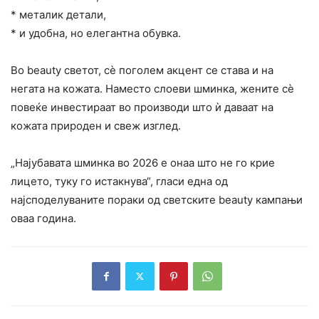
* металик детали,
* и удобна, но елегантна обувка.
Во beauty светот, сè поголем акцент се става и на
негата на кожата. Наместо слоеви шминка, жените сè
повеќе инвестираат во производи што ѝ даваат на
кожата природен и свеж изглед.
„Најубавата шминка во 2026 е онаа што не го крие
лицето, туку го истакнува“, гласи една од
најсподелуваните пораки од светските beauty кампањи
оваа година.