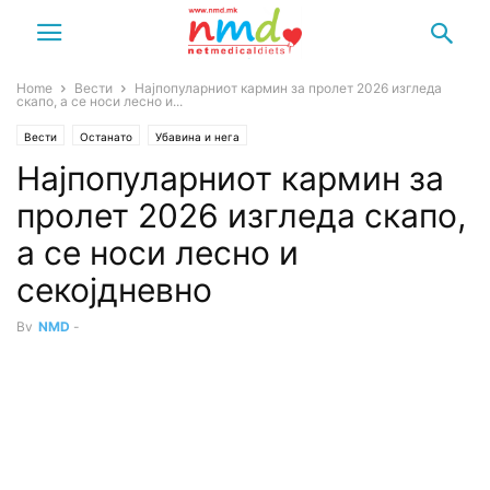
Home
Вести
Најпопуларниот кармин за пролет 2026 изгледа
скапо, а се носи лесно и...
Вести
Останато
Убавина и нега
Најпопуларниот кармин за
пролет 2026 изгледа скапо,
а се носи лесно и
секојдневно
By
NMD
-