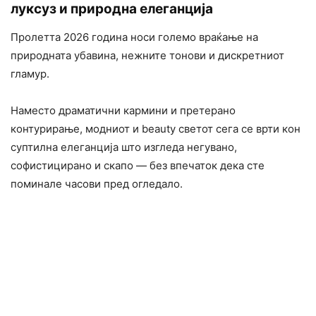
луксуз и природна елеганција
Пролетта 2026 година носи големо враќање на
природната убавина, нежните тонови и дискретниот
гламур.
Наместо драматични кармини и претерано
контурирање, модниот и beauty светот сега се врти кон
суптилна елеганција што изгледа негувано,
софистицирано и скапо — без впечаток дека сте
поминале часови пред огледало.