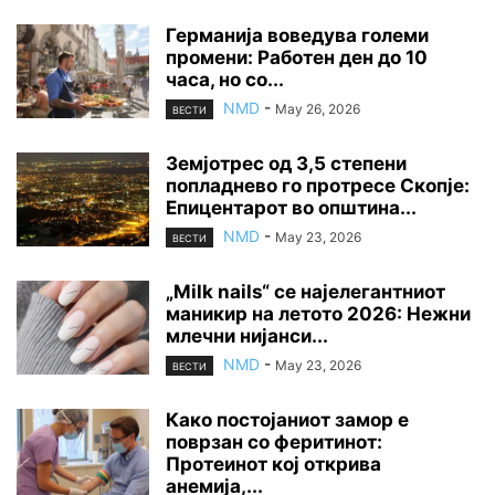
Германија воведува големи
промени: Работен ден до 10
часа, но со...
NMD
-
May 26, 2026
ВЕСТИ
Земјотрес од 3,5 степени
попладнево го протресе Скопје:
Епицентарот во општина...
NMD
-
May 23, 2026
ВЕСТИ
„Milk nails“ се најелегантниот
маникир на летото 2026: Нежни
млечни нијанси...
NMD
-
May 23, 2026
ВЕСТИ
Како постојаниот замор е
поврзан со феритинот:
Протеинот кој открива
анемија,...