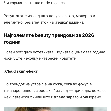
* и кармин во топла nude нијанса.
Резултатот е изглед што делува свежо, модерно и
елегантно, без впечаток на „тешка“ шминка.
Најголемите beauty трендови за 2026
година
Освен soft glam естетиката, модната сцена оваа година
носи уште неколку интересни новитети:
„Cloud skin“ ефект
По трендот на ултра сјајна кожа, сега во фокус е
таканаречениот „cloud skin“ изглед — природна кожа со
мек, сатенски финиш што изгледа здраво и одморено.