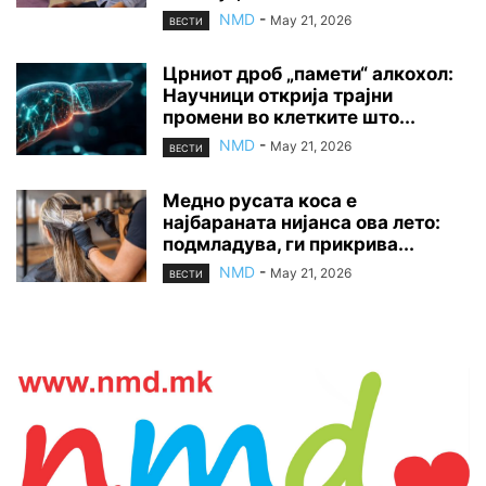
NMD
-
May 21, 2026
ВЕСТИ
Црниот дроб „памети“ алкохол:
Научници открија трајни
промени во клетките што...
NMD
-
May 21, 2026
ВЕСТИ
Медно русата коса е
најбараната нијанса ова лето:
подмладува, ги прикрива...
NMD
-
May 21, 2026
ВЕСТИ