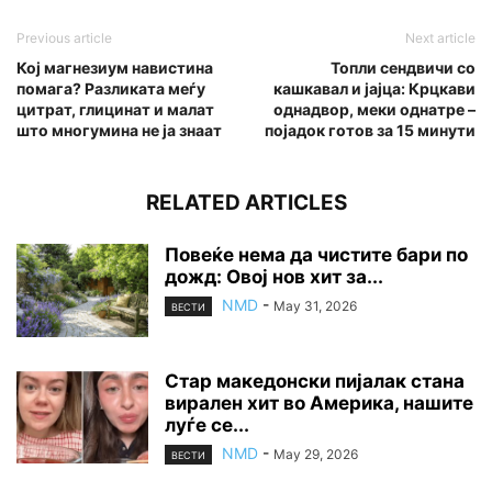
Previous article
Next article
Кој магнезиум навистина
Топли сендвичи со
помага? Разликата меѓу
кашкавал и јајца: Крцкави
цитрат, глицинат и малат
однадвор, меки однатре –
што многумина не ја знаат
појадок готов за 15 минути
RELATED ARTICLES
Повеќе нема да чистите бари по
дожд: Овој нов хит за...
NMD
-
May 31, 2026
ВЕСТИ
Стар македонски пијалак стана
вирален хит во Америка, нашите
луѓе се...
NMD
-
May 29, 2026
ВЕСТИ