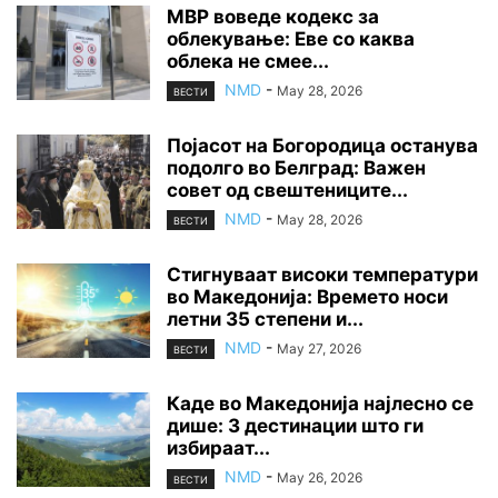
МВР воведе кодекс за
облекување: Еве со каква
облека не смее...
NMD
-
May 28, 2026
ВЕСТИ
Појасот на Богородица останува
подолго во Белград: Важен
совет од свештениците...
NMD
-
May 28, 2026
ВЕСТИ
Стигнуваат високи температури
во Македонија: Времето носи
летни 35 степени и...
NMD
-
May 27, 2026
ВЕСТИ
Каде во Македонија најлесно се
дише: 3 дестинации што ги
избираат...
NMD
-
May 26, 2026
ВЕСТИ