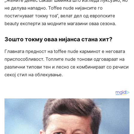
„Жените денес сакаат шминка што изгледа луксузно, но
не делува нападно. Toffee nude нијансите го
постигнуваат токму тоа“, велат дел од европските
beauty експерти за модните магазини оваа сезона.
Зошто токму оваа нијанса стана хит?
Главната предност на toffee nude карминот е неговата
приспособливост. Топлите nude тонови одговараат на
различни типови тен и лесно се комбинираат со речиси
секој стил на облекување.