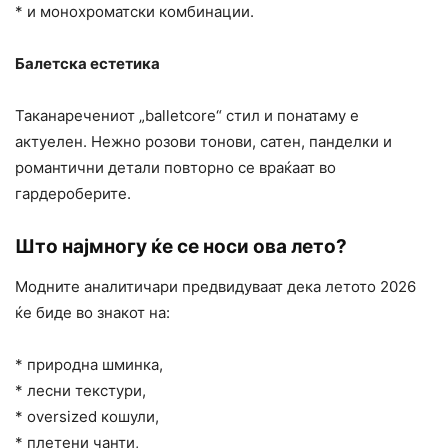
* и монохроматски комбинации.
Балетска естетика
Таканаречениот „balletcore“ стил и понатаму е
актуелен. Нежно розови тонови, сатен, панделки и
романтични детали повторно се враќаат во
гардероберите.
Што најмногу ќе се носи ова лето?
Модните аналитичари предвидуваат дека летото 2026
ќе биде во знакот на:
* природна шминка,
* лесни текстури,
* oversized кошули,
* плетени чанти,