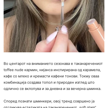
Во центарот на вниманието сезонава е таканаречениот
toffee nude кармин, нијанса инспирирана од карамела,
кафе со млеко и кремасти кафени тонови. Токму оваа
комбинација создава топол и природен изглед што
одлично се вклопува и за дневна и за вечерна шминка.
Според познати шминкери, овој тренд совршено ја
отсликува естетиката на таканаречениот „soft glam“