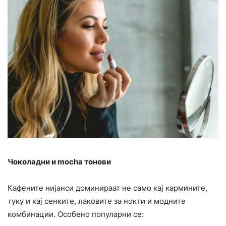
Чоколадни и mocha тонови
Кафените нијанси доминираат не само кај кармините,
туку и кај сенките, лаковите за нокти и модните
комбинации. Особено популарни се: