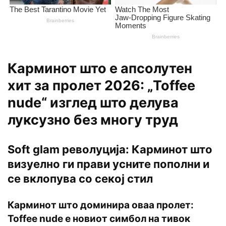
Карминот што е апсолутен
хит за пролет 2026: „Toffee
nude“ изглед што делува
луксузно без многу труд
Soft glam револуција: Карминот што
визуелно ги прави усните пополни и
се вклопува со секој стил
Карминот што доминира оваа пролет:
Toffee nude е новиот симбол на тивок