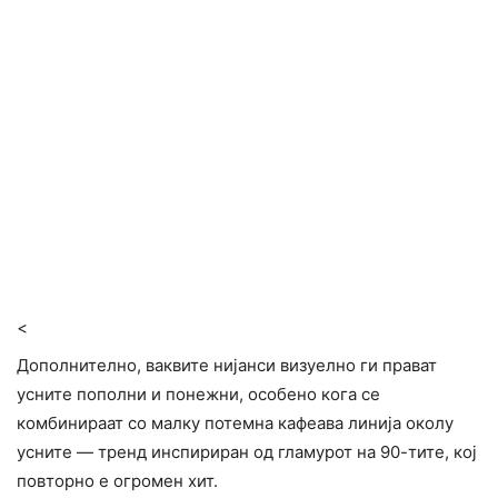
<
Дополнително, ваквите нијанси визуелно ги прават
усните пополни и понежни, особено кога се
комбинираат со малку потемна кафеава линија околу
усните — тренд инспириран од гламурот на 90-тите, кој
повторно е огромен хит.