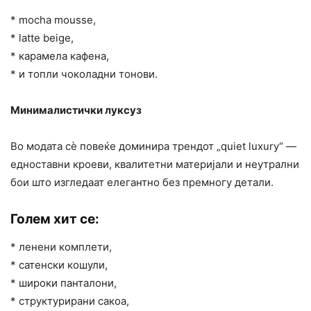
* mocha mousse,
* latte beige,
* карамела кафена,
* и топли чоколадни тонови.
Минималистички луксуз
Во модата сè повеќе доминира трендот „quiet luxury“ —
едноставни кроеви, квалитетни материјали и неутрални
бои што изгледаат елегантно без премногу детали.
Голем хит се:
* ленени комплети,
* сатенски кошули,
* широки панталони,
* структурирани сакоа,