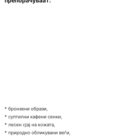
препорачуваат:
* бронзени образи,
* суптилни кафени сенки,
* лесен сјај на кожата,
* природно обликувани веѓи,