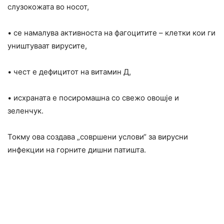
слузокожата во носот,
• се намалува активноста на фагоцитите – клетки кои ги
уништуваат вирусите,
• чест е дефицитот на витамин Д,
• исхраната е посиромашна со свежо овошје и
зеленчук.
Токму ова создава „совршени услови“ за вирусни
инфекции на горните дишни патишта.