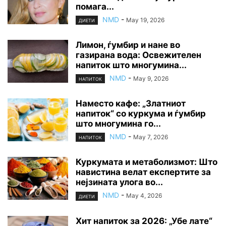
помага...
NMD
-
May 19, 2026
ДИЕТИ
Лимон, ѓумбир и нане во
газирана вода: Освежителен
напиток што многумина...
NMD
-
May 9, 2026
НАПИТОК
Наместо кафе: „Златниот
напиток“ со куркума и ѓумбир
што многумина го...
NMD
-
May 7, 2026
НАПИТОК
Куркумата и метаболизмот: Што
навистина велат експертите за
нејзината улога во...
NMD
-
May 4, 2026
ДИЕТИ
Хит напиток за 2026: „Убе лате“