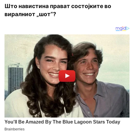
Што навистина прават состојките во
виралниот „шот“?