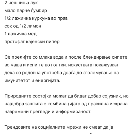
2 чешниња лук
мало парче ѓумбир
1/2 лажичка куркума во прав
сок од 1/2 лимон
1 лажичка мед
прстофат кајенски пипер
Сѐ прелијте со млака вода и после блендирање сипете
во чаша и испијте во голтки. искуствата покажуваат
дека со редовна употреба доаѓа до зголемување на
имунитетот и енергијата.
Природните состојки можат да бидат добар сојузник, но
најдобра заштита е комбинацијата од правилна исхрана,
навремени прегледи и информираност.
Трендовите на социјалните мрежи не смеат да ја