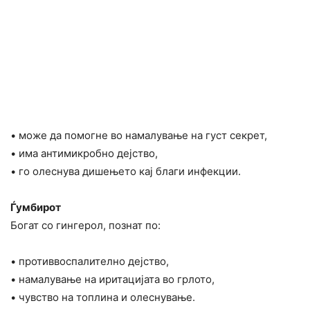
• може да помогне во намалување на густ секрет,
• има антимикробно дејство,
• го олеснува дишењето кај благи инфекции.
Ѓумбирот
Богат со гингерол, познат по:
• противвоспалително дејство,
• намалување на иритацијата во грлото,
• чувство на топлина и олеснување.