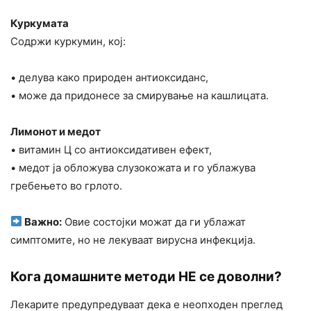
Куркумата
Содржи куркумин, кој:
• делува како природен антиоксиданс,
• може да придонесе за смирување на кашлицата.
Лимонот и медот
• витамин Ц со антиоксидативен ефект,
• медот ја обложува слузокожата и го ублажува
гребењето во грлото.
Важно:
Овие состојки можат да ги ублажат
симптомите, но не лекуваат вирусна инфекција.
Кога домашните методи НЕ се доволни?
Лекарите предупредуваат дека е неопходен преглед