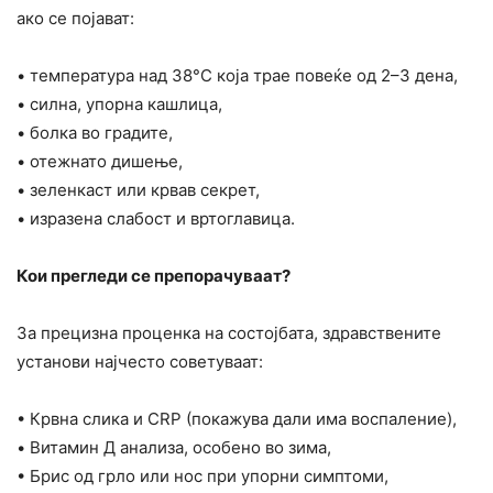
ако се појават:
• температура над 38°C која трае повеќе од 2–3 дена,
• силна, упорна кашлица,
• болка во градите,
• отежнато дишење,
• зеленкаст или крвав секрет,
• изразена слабост и вртоглавица.
Кои прегледи се препорачуваат?
За прецизна проценка на состојбата, здравствените
установи најчесто советуваат:
• Крвна слика и CRP (покажува дали има воспаление),
• Витамин Д анализа, особено во зима,
• Брис од грло или нос при упорни симптоми,