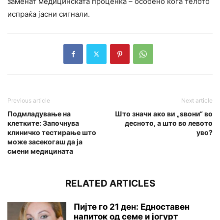
заменат медицинската проценка – особено кога телото
испраќа јасни сигнали.
Previous article
Next article
Подмладување на
Што значи ако ви „ѕвони“ во
клетките: Започнува
десното, а што во левото
клиничко тестирање што
уво?
може засекогаш да ја
смени медицината
RELATED ARTICLES
Пијте го 21 ден: Едноставен
напиток од семе и јогурт