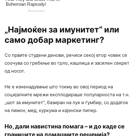
„Најмоќен за имунитет“ или
само добар маркетинг?
Со првите студени денови, речиси секој втор човек се
соочува со гребење во грло, кашлица и засилен секрет
од носот.
Не е изненадување што токму во овој период на
социјалните мрежи експлодираше популарноста на т.н.
„шот за имунитет“, базиран на лук и ѓумбир, со додаток
на лимон, мед, куркума и кајенски пипер.
Но, дали навистина помага – и до каде се
границите на домашните решенија?