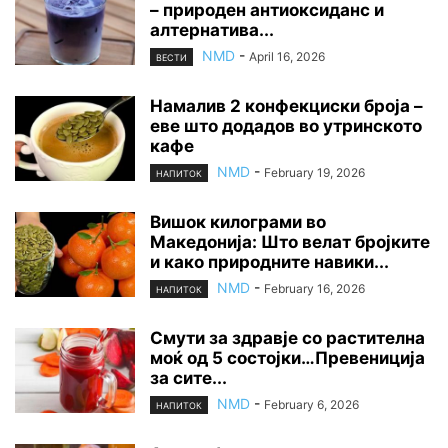
– природен антиоксиданс и
алтернатива...
NMD
-
April 16, 2026
ВЕСТИ
Намалив 2 конфекциски броја –
еве што додадов во утринското
кафе
NMD
-
February 19, 2026
НАПИТОК
Вишок килограми во
Македонија: Што велат бројките
и како природните навики...
NMD
-
February 16, 2026
НАПИТОК
Смути за здравје со растителна
моќ од 5 состојки…Превениција
за сите...
NMD
-
February 6, 2026
НАПИТОК