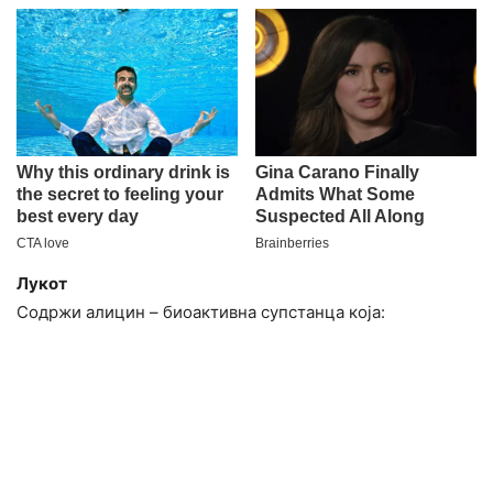
Лукот
Содржи алицин – биоактивна супстанца која: