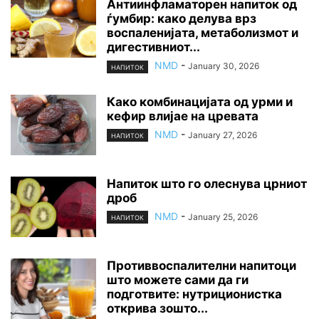
Антиинфламаторен напиток од
ѓумбир: како делува врз
воспаленијата, метаболизмот и
дигестивниот...
NMD
-
January 30, 2026
НАПИТОК
Како комбинацијата од урми и
кефир влијае на цревата
NMD
-
January 27, 2026
НАПИТОК
Напиток што го олеснува црниот
дроб
NMD
-
January 25, 2026
НАПИТОК
Противвоспалителни напитоци
што можете сами да ги
подготвите: нутриционистка
открива зошто...