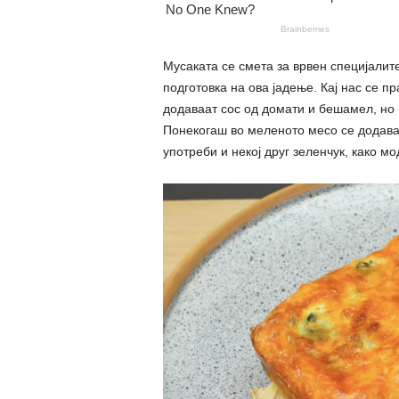
Мусаката се смета за врвен специјалитет
подготовка на ова јадење. Кај нас се п
додаваат сос од домати и бешамел, но 
Понекогаш во меленото месо се додава 
употреби и некој друг зеленчук, како м