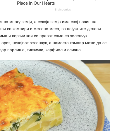
 во многу земји, а секоја земја има свој начин на
рави со компири и мелено месо, во појужните делови
има и верзии кои се прават само со зеленчук.
ориз, некојпат зеленчук, а наместо компир може да се
одар парлиња, тиквички, карфиол и слично.