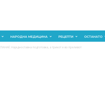
НАРОДНА МЕДИЦИНА
РЕЦЕПТИ
ОСТАНАТО
НАЌ: Наједноставна подготовка, а трикот е во преливот