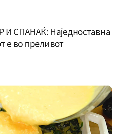
 И СПАНАЌ: Наједноставна
от е во преливот