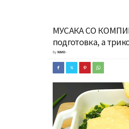
МУСАКА СО КОМПИР
подготовка, а трик
By
NMD
-