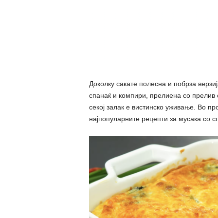
Доколку сакате полесна и побрза верзиј
спанаќ и компири, прелиена со прелив о
секој залак е вистинско уживање. Во п
најпопуларните рецепти за мусака со сп