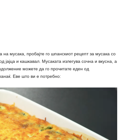
а на мусака, пробајте го шпанскиот рецепт за мусака со
д јајца и кашкавал. Мусаката излегува сочна и вкусна, а
родолжение можете да го прочитате еден од
анаќ. Еве што ви е потребно: