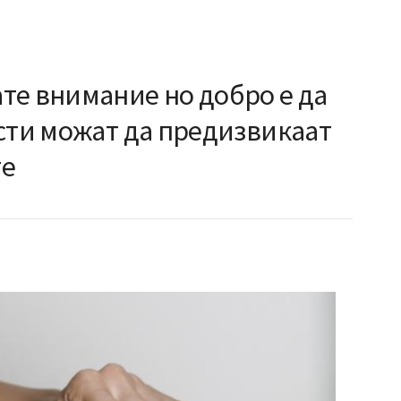
те внимание но добро е да
ести можат да предизвикаат
те