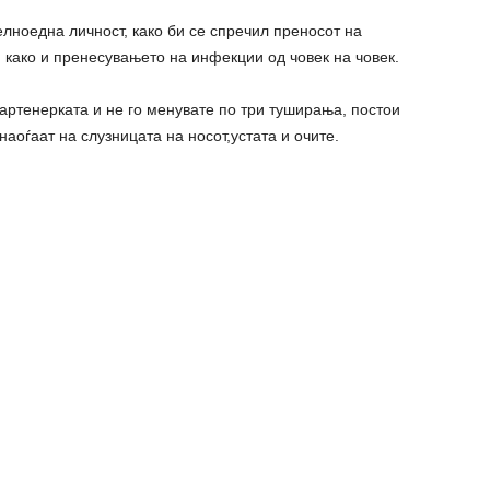
лно​една личност, како би се спречил преносот на
, како и пренесувањето на инфекции од човек на човек.
партенерката и не го менувате по три туширања, постои
наоѓаат на слузницата на носот,устата и очите.