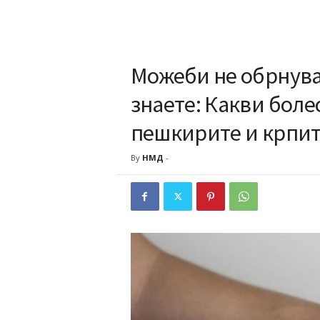
Можеби не обрнува
знаете: Какви бол
пешкирите и крпи
By
НМД
-