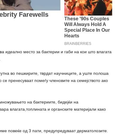
 идеално место за бактерии и габи на кои што влагата
.
утна во пешкирите, тврдат научниците, а уште полоша
о се пренесуваат помеѓу членовите на семејството ако
множувањето на бактериите, бидејќи на
ара влагата,топлината и органските материјали како
име повеќе од 3 пати, предупредуваат дерматолозите.