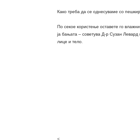
Како треба да се однесуваме со пешкир
По секое користење оставете го влажни
ја бањата – советува Д-р Сузан Левард
лице и тело.
<