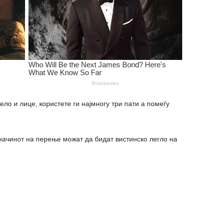
ло и лице, користете ги најмногу три пати а помеѓу
начинот на перење можат да бидат вистинско легло на