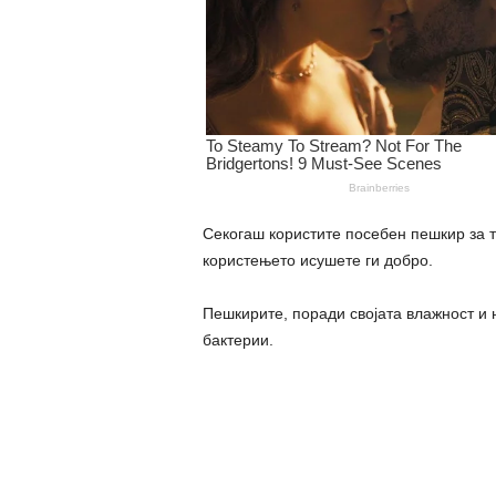
Секогаш користите посебен пешкир за те
користењето исушете ги добро.
Пешкирите, поради својата влажност и 
бактерии.