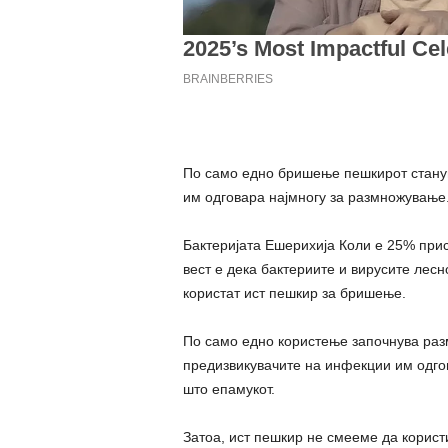
По само едно бришење пешкирот станува
им одговара најмногу за размножување
Бактеријата Ешерихија Коли е 25% прис
вест е дека бактериите и вирусите лесн
користат ист пешкир за бришење.
По само едно користење започнува раз
предизвикувачите на инфекции им одгов
што епамукот.
Затоа, ист пешкир не смееме да корист