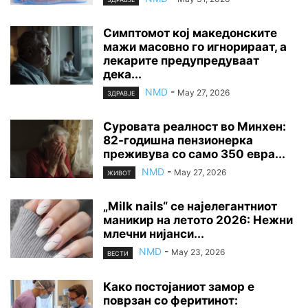
Симптомот кој македонските
мажи масовно го игнорираат, а
лекарите предупредуваат
дека...
NMD
-
May 27, 2026
ЗДРАВЈЕ
Суровата реалност во Минхен:
82-годишна пензионерка
преживува со само 350 евра...
NMD
-
May 27, 2026
ЖИВОТ
„Milk nails“ се најелегантниот
маникир на летото 2026: Нежни
млечни нијанси...
NMD
-
May 23, 2026
ВЕСТИ
Како постојаниот замор е
поврзан со феритинот: