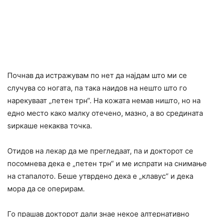
Почнав да истражувам по нет да најдам што ми се
случува со ногата, па така наидов на нешто што го
нарекуваат „петен трн“. На кожата немав ништо, но на
едно место како малку отечено, мазно, а во средината
ѕиркаше некаква точка.
Отидов на лекар да ме прегледаат, па и докторот се
посомнева дека е „петен трн“ и ме испрати на снимање
на стапалото. Беше утврдено дека е „клавус“ и дека
мора да се опеpирам.
Го прашав докторот дали знае некое алтернативно