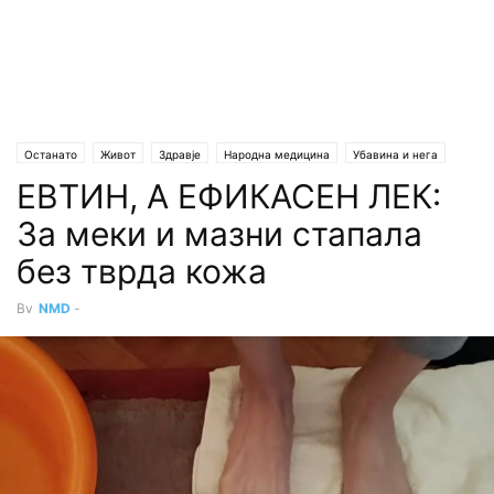
Останато
Живот
Здравје
Народна медицина
Убавина и нега
ЕВТИН, А ЕФИКАСЕН ЛЕК:
За меки и мазни стапала
без тврда кожа
By
NMD
-