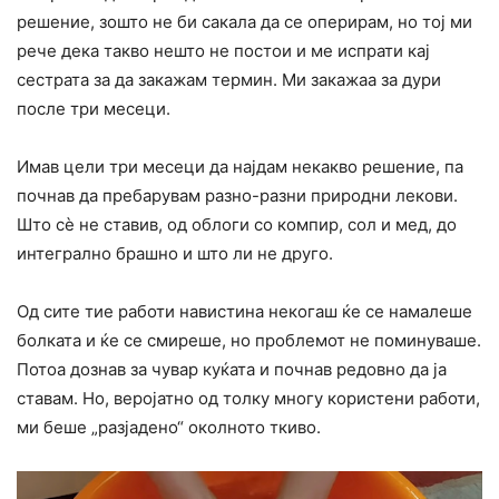
решение, зошто не би сакала да се опеpирам, но тој ми
рече дека такво нешто не постои и ме испрати кај
сестрата за да закажам термин. Ми закажаа за дури
после три месеци.
Имав цели три месеци да најдам некакво решение, па
почнав да пребарувам разно-разни природни лекови.
Што сè не ставив, од облоги со компир, сол и мед, до
интегрално брашно и што ли не друго.
Од сите тие работи навистина некогаш ќе се намалеше
болката и ќе се смиpеше, но проблемот не поминуваше.
Потоа дознав за чувар куќата и почнав редовно да ја
ставам. Но, веројатно од толку многу користени работи,
ми беше „разјадено“ околното ткиво.