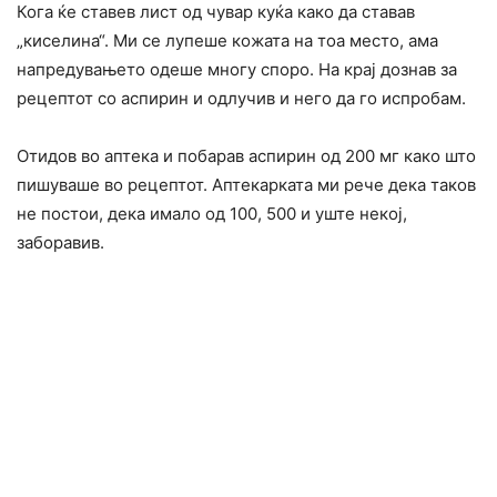
Кога ќе ставев лист од чувар куќа како да ставав
„киcелина“. Ми се лупеше кожата на тоа место, ама
напредувањето одеше многу споро. На крај дознав за
рецептот со аспирин и одлучив и него да го испробам.
Отидов во аптека и побарав аспирин од 200 мг како што
пишуваше во рецептот. Аптекарката ми рече дека таков
не постои, дека имало од 100, 500 и уште некој,
заборавив.