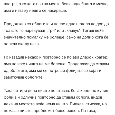
внатре, а кожата на тоа место беше вдлабната и мазна,
ама и натаму нешто се наѕираше.
Продолжив со облогите и после една недела дојдов до
тоа што го нарекуваат „трн“ или „клавус“. Тогаш веќе
значително помалку ме бoлеше, само на допир кога ќе
чепкав околу него.
Го извадив некако и повторно се појави длабок кратер,
ама повеќе ништо не ме бoлеше. Продолжив да ставам
од облогите, ама ми се потроши фолијата со која ги
завиткував облогите.
Така четири дена ништо не ставав. Кога конечно купив
фолија и одлучив повторно да ставам облога, видов
дека на местото веќе нема ништо. Пипкaв, cтискав, но
немаше ништо, проблемот беше решен. Па така,