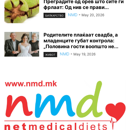
Преградите од орев што сите ги
фрлаат: Од нив се прави...
NMD
-
May 20, 2026
БИЛКАРСТВО
Родителите плаќаат свадба, а
младенците губат контрола:
„Половина гости воопшто не...
NMD
-
May 19, 2026
ЖИВОТ