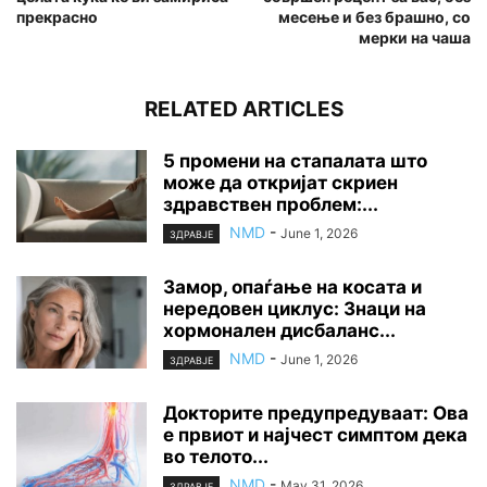
прекрасно
месење и без брашно, со
мерки на чаша
RELATED ARTICLES
5 промени на стапалата што
може да откријат скриен
здравствен проблем:...
NMD
-
June 1, 2026
ЗДРАВЈЕ
Замор, опаѓање на косата и
нередовен циклус: Знаци на
хормонален дисбаланс...
NMD
-
June 1, 2026
ЗДРАВЈЕ
Докторите предупредуваат: Ова
е првиот и најчест симптом дека
во телото...
NMD
-
May 31, 2026
ЗДРАВЈЕ