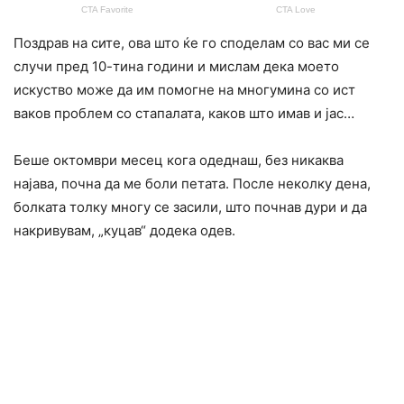
Поздрав на сите, ова што ќе го споделам со вас ми се
случи пред 10-тина години и мислам дека моето
искуство може да им помогне на многумина со ист
ваков проблем со стапалата, каков што имав и јас…
Беше октомври месец кога одеднаш, без никаква
најава, почна да ме боли петата. После неколку дена,
болката толку многу се засили, што почнав дури и да
накривувам, „куцав“ додека одев.