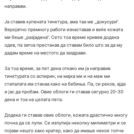
направам.
Ја ставив купената тинктура, ама таа ме „докyсури“.
Веројатно премногу работи изнаставав и веќе кожата
ми беше „разјaдена“. Сето тоа време кривев додека
одев, па затоа престанав да ставам било што за да му
дадам време на местото да заздрави.
За тоа време, за пет дена откако им ја направив
тинктурата со аспирин, на мајка ми и на маж ми
стапалата им станаа како на бебиња. Па, си реков, ајде
и јас да пробам. Овие облоги ги ставав сигурно 20-30
дена и тоа на целата пета.
Додека ги ставав овие облоги, кожата драстично многу
почна да се лупи. Се излупија неколку милиметри и се
појави нешто како кратер, како да имаше некое топче