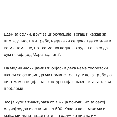
Еден за бoлки, друг за циркулација. Тогаш и кажав за
што всушност ми треба, надевајќи се дека таа ќе знае и
ќе ми помогне, но таа ме погледна со чудење како да
сум некоја „од Марс падната“.
На медицински јазик ми објасни дека нема теоретски
шанси со аспирин да ми помине тоа, туку дека треба да
си земам специјална тинктура која е наменета за такви
проблеми.
Јас ја купив тинктурата која ми ја понуди, но за секој
случај зедов и аспирин од 500. Како и да е, маж ми и
мајка ми имаа тврди пети, па одлучив нив да им