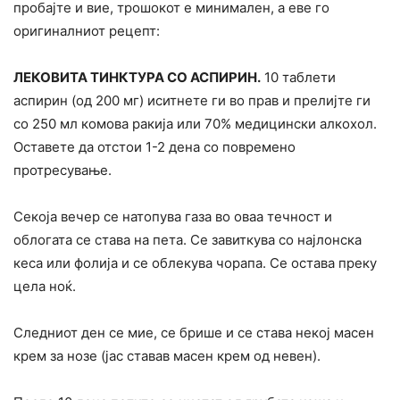
пробајте и вие, трошокот е минимален, а еве го
оригиналниот рецепт:
ЛЕКОВИТА ТИНКТУРА СО АСПИРИН.
10 таблети
аспирин (од 200 мг) иситнете ги во прав и прелијте ги
со 250 мл комова ракија или 70% медицински алкохол.
Оставете да отстои 1-2 дена со повремено
протресување.
Секоја вечер се натопува газа во оваа течност и
облогата се става на пета. Се завиткува со најлонска
кеса или фолија и се облекува чорапа. Се остава преку
цела ноќ.
Следниот ден се мие, се брише и се става некој масен
крем за нозе (јас ставав масен крем од невен).