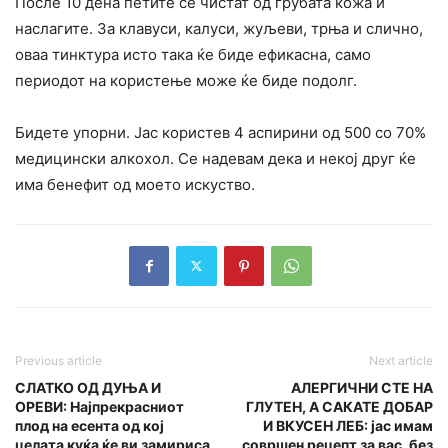
После 10 дена петите се чистат од грубата кожа и
наслагите. За клавуси, калуси, жyљеви, трња и слично,
оваа тинктура исто така ќе биде ефикасна, само
периодот на користење може ќе биде подолг.
Бидете упорни. Јас користев 4 аспирини од 500 со 70%
медицински алкохол. Се надевам дека и некој друг ќе
има бенефит од моето искуство.
Previous article
Next article
СЛАТКО ОД ДУЊА И
АЛЕРГИЧНИ СТЕ НА
ОРЕВИ: Најпрекрасниот
ГЛУТЕН, А САКАТЕ ДОБАР
плод на есента од кој
И ВКУСЕН ЛЕБ: јас имам
целата куќа ќе ви замириса
совршен рецепт за вас, без