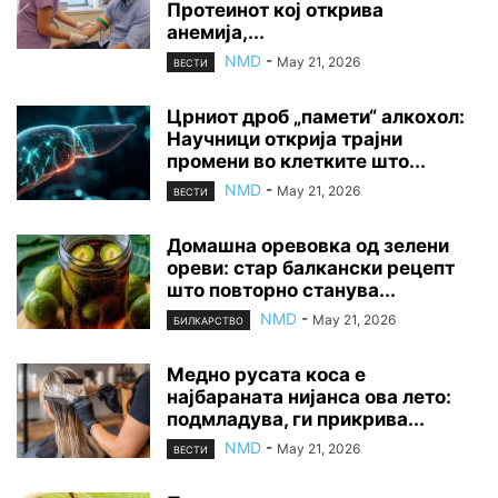
Протеинот кој открива
анемија,...
NMD
-
May 21, 2026
ВЕСТИ
Црниот дроб „памети“ алкохол:
Научници открија трајни
промени во клетките што...
NMD
-
May 21, 2026
ВЕСТИ
Домашна оревовка од зелени
ореви: стар балкански рецепт
што повторно станува...
NMD
-
May 21, 2026
БИЛКАРСТВО
Медно русата коса е
најбараната нијанса ова лето:
подмладува, ги прикрива...
NMD
-
May 21, 2026
ВЕСТИ