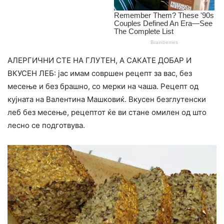
АЛЕРГИЧНИ СТЕ НА ГЛУТЕН, А САКАТЕ ДОБАР И
ВКУСЕН ЛЕБ: јас имам совршен рецепт за вас, без
месење и без брашно, со мерки на чаша. Рецепт од
кујната на Валентина Машковиќ. Вкусен безглутенски
леб без месење, рецептот ќе ви стане омилен од што
лесно се подготвува.