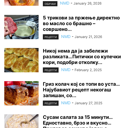
NMD
-
January 26, 2026
ОБИЧАИ
5 трикови за пржење директно
во масло со брашно –
совршено...
NMD
-
January 21, 2026
РЕЦЕПТИ
Никој нема да ја забележи
разликата…Питички со купечки
кори, подобри отколку...
NMD
-
February 2, 2025
РЕЦЕПТИ
Гриз колач кој се топи во уста…
Најубавиот рецепт некогаш
запишан, со...
NMD
-
January 27, 2025
РЕЦЕПТИ
Сусам салата за 15 минути…
Едноставно, брзо и вкусно…