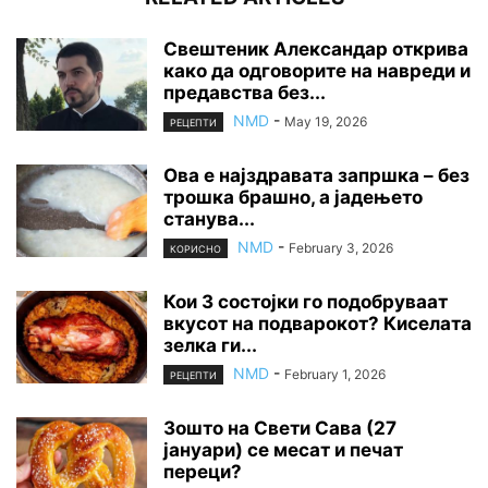
Свештеник Александар открива
како да одговорите на навреди и
предавства без...
NMD
-
May 19, 2026
РЕЦЕПТИ
Ова е најздравата запршка – без
трошка брашно, а јадењето
станува...
NMD
-
February 3, 2026
КОРИСНО
Кои 3 состојки го подобруваат
вкусот на подварокот? Киселата
зелка ги...
NMD
-
February 1, 2026
РЕЦЕПТИ
Зошто на Свети Сава (27
јануари) се месат и печат
переци?