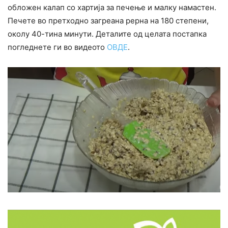
обложен калап со хартија за печење и малку намастен.
Печете во претходно загреана рерна на 180 степени,
околу 40-тина минути. Деталите од целата постапка
погледнете ги во видеото
ОВДЕ
.