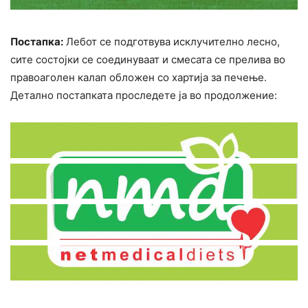
Постапка:
Лебот се подготвува исклучително лесно,
сите состојки се соединуваат и смесата се прелива во
правоаголен калап обложен со хартија за печење.
Детално постапката проследете ја во продолжение: