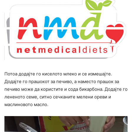
Потоа додајте го киселото млеко и се измешајте.
Додајте го прашокот за печиво, а наместо прашок за
печиво може да користите и сода бикарбона. Додајте го
лененото семе, ситно сечканите мелени ореви и
маслиновото масло.