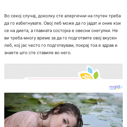
Во секој случај, доколку сте алергични на глутен треба
да го избегнувате. Овој леб може да го јадат и оние кои
се на диета, а главната состојка е овесни снегулки. Не
ви треба многу време за да го подготвите овој вкусен
леб, кој јас често го подготвувам, покрај тоа е здрав и
знаете што сте ставиле во него.