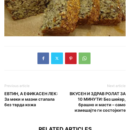
Previous article
Next article
ЕВТИН, А ЕФИКАСЕН ЛЕК:
ВКУСЕН И ЗДРАВ РОЛАТ ЗА
За меки и мазни стапала
10 МИНУТИ: Без шеќер,
без тврда кожа
брашно и масти – само
измешајте ги состојките
RELATED ARTICLES