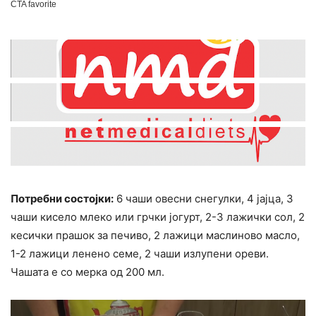
Потребни состојки:
6 чаши овесни снегулки, 4 јајца, 3
чаши кисело млеко или грчки јогурт, 2-3 лажички сол, 2
кесички прашок за печиво, 2 лажици маслиново масло,
1-2 лажици ленено семе, 2 чаши излупени ореви.
Чашата е со мерка од 200 мл.