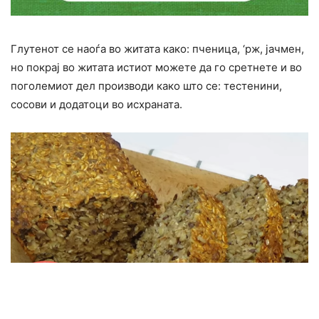
Глутенот се наоѓа во житата како: пченица, ‘рж, јачмен,
но покрај во житата истиот можете да го сретнете и во
поголемиот дел производи како што се: тестенини,
сосови и додатоци во исхраната.