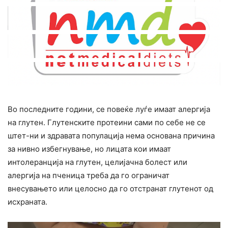
Во последните години, се повеќе луѓе имаат алергија
на глутен. Глутенските протеини сами по себе не се
штет-ни и здравата популација нема основана причина
за нивно избегнување, но лицата кои имаат
интолеранција на глутен, целијачна болест или
алергија на пченица треба да го ограничат
внесувањето или целосно да го отстранат глутенот од
исхраната.