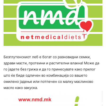
Безглутенскиот леб е богат со разновидни семки,
здрави масти, протеини и растителни влакна! Може да
го јадете без грижа и да го принесувате како прилог
што ќе биде одличен во комбинација со вашето
омилено јадење или потпечен со малку маслиново
масло како закуска.