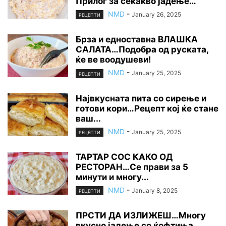
Прилог за секакво јадење…
NMD
-
January 26, 2025
РЕЦЕПТИ
Брза и едноставна ВЛАШКА
САЛАТА…Подобра од руската,
ќе ве воодушеви!
NMD
-
January 25, 2025
РЕЦЕПТИ
Највкусната пита со сирење и
готови кори…Рецепт кој ќе стане
ваш...
NMD
-
January 25, 2025
РЕЦЕПТИ
ТАРТАР СОС КАКО ОД
РЕСТОРАН…Се прави за 5
минути и многу...
NMD
-
January 8, 2025
РЕЦЕПТИ
ПРСТИ ДА ИЗЛИЖЕШ…Многу
вкусно јадење со ќофтиња,