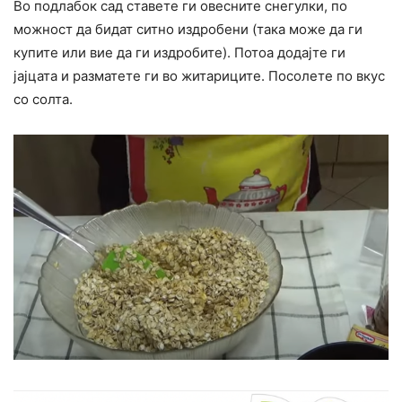
Во подлабок сад ставете ги овесните снегулки, по
можност да бидат ситно издробени (така може да ги
купите или вие да ги издробите). Потоа додајте ги
јајцата и разматете ги во житариците. Посолете по вкус
со солта.