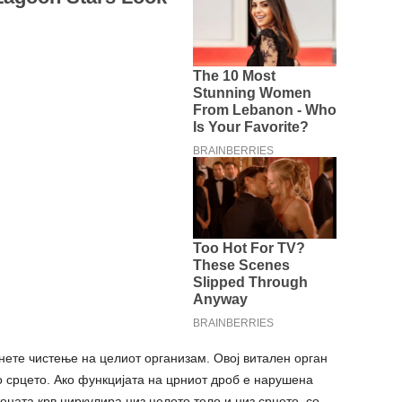
кнете чистење на целиот организам. Овој витален орган
 во срцето. Ако функцијата на црниот дроб е нарушена
ената крв циркулира низ целото тело и низ срцето, со