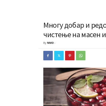
Многу добар и редо
чистење на масен и
By
NMD
-