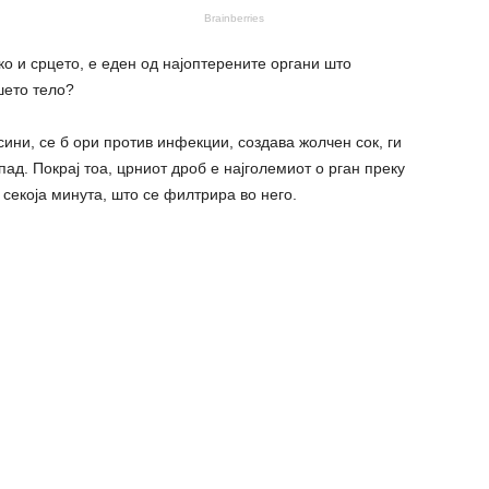
ко и срцето, е еден од најоптерените органи што
шето тело?
сини, се б ори против инфекции, создава жолчен сок, ги
ад. Покрај тоа, црниот дроб е најголемиот о рган преку
 секоја минута, што се филтрира во него.