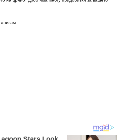
ето на црниот дроб има многу придобивки за вашето
рганизам