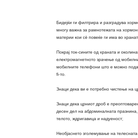
Бидејќи ги филтрира и разградува хормо
многу важна за рамнотежата на хормони
материи кои сè повеќе ги има во хранат
Покрај ток-сините од храната и околина
електромагнетното зрачење од мобилнит
мобилните телефони што е можно подале
fi-то.
Знаци дека ви е потребно чистење на ц
Знаци дека црниот дроб е преоптоварен 
десен дел на абдоминалната празнина,
телото, ждригавица и надуеност;
Необјаснето зголемување на телесната