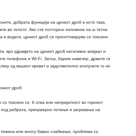
ните, добрата функција на црниот дроб е исто така,
те во телото. Ако сте постојано изложени на ш тетни
а и водата, црниот дроб се преоптоварува со токсини.
та, врз здравјето на црниот дроб негативно влијаат и
е телефони и Wi-Fi. Затоа, барем навечер, држете ги
ку од вашиот кревет и задолжително исклучете го wi-
рниот дроб:
со токсини се: б олка или непријатност во горниот
 под ребрата; прекумерно потење и загревање на
 тежина или многу бавно слабеење; проблеми со