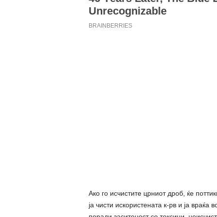
Ако го исчистите црниот дроб, ќе потти
ја чисти искористената к-рв и ја враќа
поради заситеност со токсини, неисчист