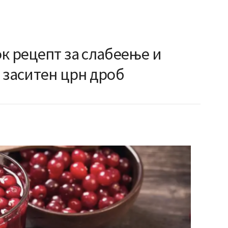
к рецепт за слабеење и
 заситен црн дроб