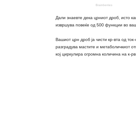
Дали знаевте дека црниот дроб, исто ка
извршува повеќе од 500 функции во ва
Вашиот црн дроб ја чисти кр-вта од ток-
разградува мастите и метаболичкиот отп
кој циркулира огромна количина на к-рв