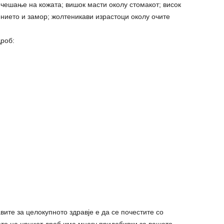
 чешање на кожата; вишок масти околу стомакот; висок
нието и замор; жолтеникави израстоци околу очите
роб:
ите за целокупното здравје е да се почестите со