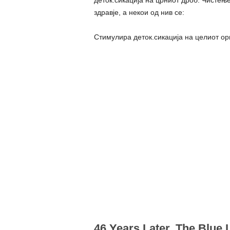
деток.сикација на црниот дроб. Чистењ
здравје, а некои од нив се:
Стимулира деток.сикација на целиот о