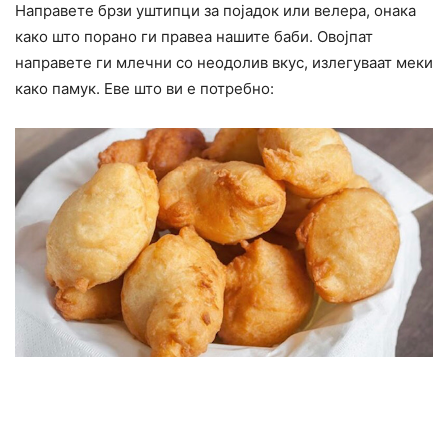
Направете брзи уштипци за појадок или велера, онака
како што порано ги правеа нашите баби. Овојпат
направете ги млечни со неодолив вкус, излегуваат меки
како памук. Еве што ви е потребно: