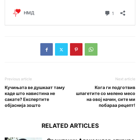
Previous article
Next article
Кучињата ве душкаат таму
Кога ги подготвив
каде што навистина не
шпагетите со мелено месо
сакате? Експертите
на овој начин, сите ми
објаснија зошто
побараа рецепт!
RELATED ARTICLES