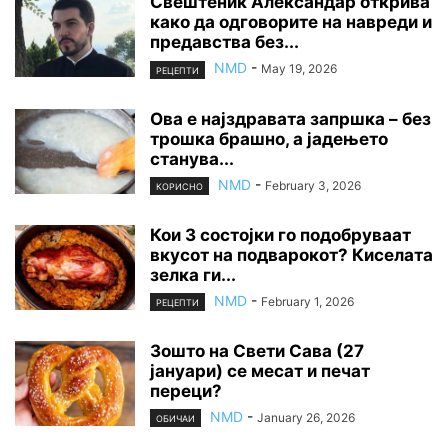
Свештеник Александар открива
како да одговорите на навреди и
предавства без...
NMD
-
May 19, 2026
РЕЦЕПТИ
Ова е најздравата запршка – без
трошка брашно, а јадењето
станува...
NMD
-
February 3, 2026
КОРИСНО
Кои 3 состојки го подобруваат
вкусот на подварокот? Киселата
зелка ги...
NMD
-
February 1, 2026
РЕЦЕПТИ
Зошто на Свети Сава (27
јануари) се месат и печат
переци?
NMD
-
January 26, 2026
ОБИЧАИ