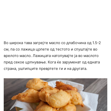
Во широка тава загрејте масло со длабочина од 1.5-2
см, па со лажица црпете од тестото и спуштајте во
врелото масло. Лажицата натопувајте ја во маслото
пред секое црпнување. Кога ќе заруменат од едната
страна, уштипците превртете ги и на другата.