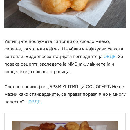
Уштипците послужете ги топли со кисело млеко,
сирење, јогурт или кајмак. Најубави и највкусни се кога
се топли. Видеопрезентацијата погледнете ја
ОВДЕ
. За
повеќе рецепти заследете ја NMD.mk, лајкнете ја и
споделете ја нашата страница.
Следно прочитајте: „БРЗИ УШТИПЦИ СО ЈОГУРТ: Не се
масни како стандардните, се прават поразлично и многу
полесно“ –
ОВДЕ
.