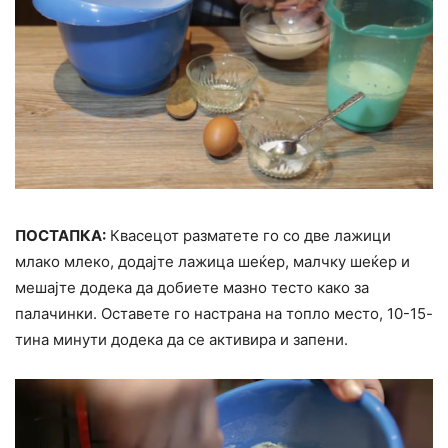
ПОСТАПКА:
Квасецот разматете го со две лажици
млако млеко, додајте лажица шеќер, малчку шеќер и
мешајте додека да добиете мазно тесто како за
палачинки. Оставете го настрана на топло место, 10-15-
тина минути додека да се активира и запени.