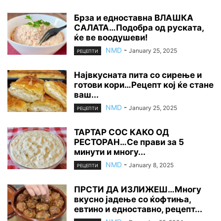
Брза и едноставна ВЛАШКА
САЛАТА…Подобра од руската,
ќе ве воодушеви!
NMD
-
January 25, 2025
РЕЦЕПТИ
Највкусната пита со сирење и
готови кори…Рецепт кој ќе стане
ваш...
NMD
-
January 25, 2025
РЕЦЕПТИ
ТАРТАР СОС КАКО ОД
РЕСТОРАН…Се прави за 5
минути и многу...
NMD
-
January 8, 2025
РЕЦЕПТИ
ПРСТИ ДА ИЗЛИЖЕШ…Многу
вкусно јадење со ќофтиња,
евтино и едноставно, рецепт...