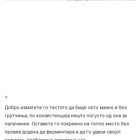
<
Добро изматете го тестото да биде сето мазно и без
грутчиња, по конзистенција нешто погусто од она за
палачинки. Оставете го покриено на топло место без
провев додека да ферментира и да го удвои својот
волумен, приближно половина час.