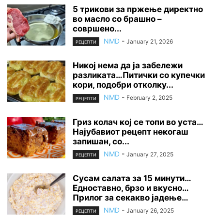
5 трикови за пржење директно
во масло со брашно –
совршено...
NMD
-
January 21, 2026
РЕЦЕПТИ
Никој нема да ја забележи
разликата…Питички со купечки
кори, подобри отколку...
NMD
-
February 2, 2025
РЕЦЕПТИ
Гриз колач кој се топи во уста…
Најубавиот рецепт некогаш
запишан, со...
NMD
-
January 27, 2025
РЕЦЕПТИ
Сусам салата за 15 минути…
Едноставно, брзо и вкусно…
Прилог за секакво јадење…
NMD
-
January 26, 2025
РЕЦЕПТИ