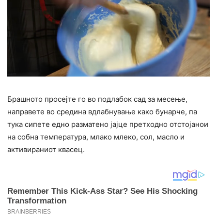
Брашното просејте го во подлабок сад за месење,
направете во средина вдлабнување како бунарче, па
тука сипете едно разматено јајце претходно отстојанои
на собна температура, млако млеко, сол, масло и
активираниот квасец.