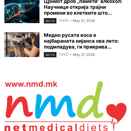
Црниот дроб „памети“ алкохол:
Научници открија трајни
промени во клетките што...
NMD
-
May 21, 2026
ВЕСТИ
Медно русата коса е
најбараната нијанса ова лето:
подмладува, ги прикрива...
NMD
-
May 21, 2026
ВЕСТИ