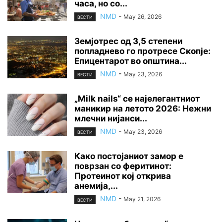
часа, но со...
NMD
-
May 26, 2026
ВЕСТИ
Земјотрес од 3,5 степени
попладнево го протресе Скопје:
Епицентарот во општина...
NMD
-
May 23, 2026
ВЕСТИ
„Milk nails“ се најелегантниот
маникир на летото 2026: Нежни
млечни нијанси...
NMD
-
May 23, 2026
ВЕСТИ
Како постојаниот замор е
поврзан со феритинот:
Протеинот кој открива
анемија,...
NMD
-
May 21, 2026
ВЕСТИ