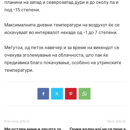
планини на запад и северозапад дури и до околу па и
под -15 степени.
Максималните дневни температури на воздухот ќе се
искачуваат во интервалот некаде од -1 до 7 степени.
Меѓутоа, од петок навечер и за време на викендот се
очекува зголемување на облачноста, што пак ќе
предизвика благо покачување, особено на утринските
температури.
Previous article
Next article
Ме остави мене и децата за
Грчки колач кој не се пече а