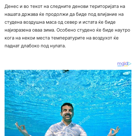
Денес и во текот на следните денови територијата на
нашата држава ќе продолжи да биде под влијание на
студена воздушна маса од север и истата ќе биде
најизразена оваа зима. Особено студено ќе биде наутро
кога на некои места температурите на воздухот ќе
паднат длабоко под нулата.