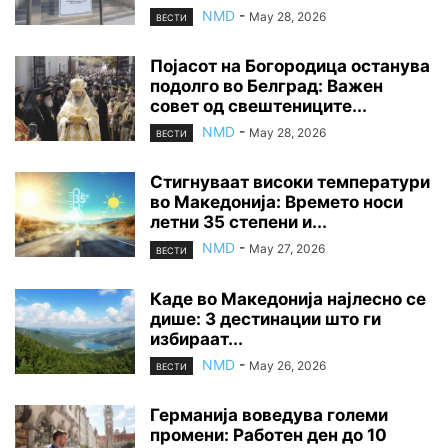
NMD
-
May 28, 2026
ВЕСТИ
Појасот на Богородица останува
подолго во Белград: Важен
совет од свештениците...
NMD
-
May 28, 2026
ВЕСТИ
Стигнуваат високи температури
во Македонија: Времето носи
летни 35 степени и...
NMD
-
May 27, 2026
ВЕСТИ
Каде во Македонија најлесно се
дише: 3 дестинации што ги
избираат...
NMD
-
May 26, 2026
ВЕСТИ
Германија воведува големи
промени: Работен ден до 10