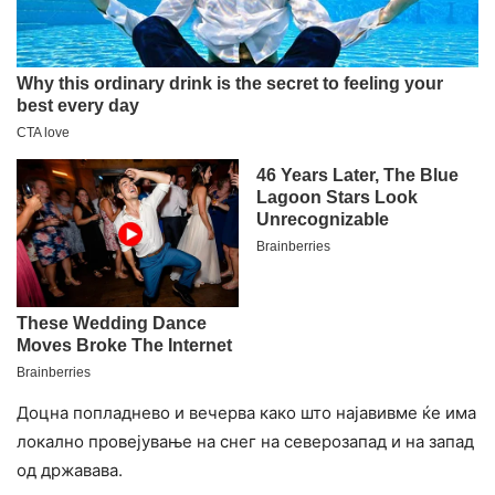
Доцна попладнево и вечерва како што најавивме ќе има
локално провејување на снег на северозапад и на запад
од државава.