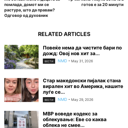
помлада, домот ми се
готов е за 20 минути
растура, што да правам?
Одговор од духовник
RELATED ARTICLES
Повеќе нема да чистите бари по
дожд: Овој нов хит за...
NMD
-
May 31, 2026
ВЕСТИ
Стар македонски пијалак стана
вирален хит во Америка, нашите
луѓе се...
NMD
-
May 29, 2026
ВЕСТИ
МВР воведе кодекс за
облекување: Еве со каква
облека не смее...