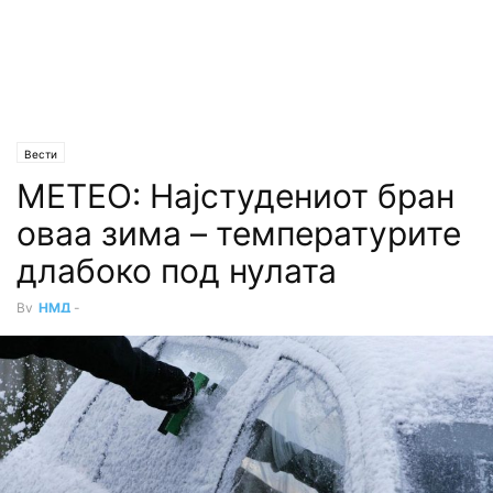
Вести
МЕТЕО: Најстудениот бран
оваа зима – температурите
длабоко под нулата
By
НМД
-