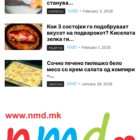
станува...
NMD
-
February 3, 2026
КОРИСНО
Кои 3 состојки го подобруваат
вкусот на подварокот? Киселата
зелка ги...
NMD
-
February 1, 2026
РЕЦЕПТИ
Сочно печено пилешко бело
месо со крем салата од компири
–...
NMD
-
January 28, 2026
ЗАКУСКА