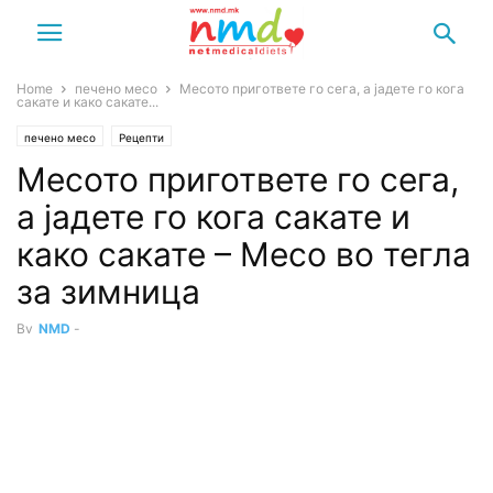
Home
печено месо
Месото пригответе го сега, а јадете го кога
сакате и како сакате...
печено месо
Рецепти
Месото пригответе го сега,
а јадете го кога сакате и
како сакате – Месо во тегла
за зимница
By
NMD
-