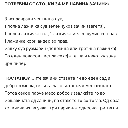
ПОТРЕБНИ СОСТОЈКИ ЗА МЕШАВИНА ЗАЧИНИ:
3 испасирани чешниња лук,
1 полна лажичка сув зеленчуков зачин (вегета),
1 полна лажичка сол, 1 лажичка мелен кумин во прав,
1 лажичка коријандер во прав,
малку сув рузмарин (половина или третина лажичка).
По еден ловоров лист за секоја тегла и неколку зрна
црн пипер.
ПОСТАПКА:
Сите зачини ставете ги во еден сад и
добро измешајте ги за да се изедначи мешавината.
Потоа секое парче месо добро извалкајте го во
мешавината од зачини, па ставете го во тегла. Од оваа
количина излегуваат три парчиња, односно три тегли.