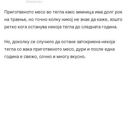
Приготвеното месо во тегла како зимница има долг рок
на траење, но точно колку никој не знае да каже, зошто
ретко кога останува некоја тегла до следната година.
Но, доколку се случило да остане затскриена некоја
тегла со вака приготвеното месо, дури и после една
година е свежо, сочно и многу вкусно.