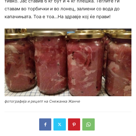
тивко. Јас ставив 6 кг бут и 4 кг плешка. Теглите ги
ставам во торбички и во лонец, залиени со вода до
капачињата. Тоа е тоа…На здравје кој ќе прави!
фотографија и рецепт на Снежанка Жанче