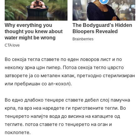
Во секоја тегла ставете по еден ловоров лист и по
неколку зрна црн пипер. Потоа секоја тегло цврсто
затворете ја со метален капак, претходно стерилизиран
или пребришан со ал-кохол).
Во едно длабоко тенџере ставете дебел слој памучна
крпа, па врз неа наредете ги приготвените тегли. Во
тенџерето налијте вода до висина на капаците од
теглите. потоа ставете го тенџерето на оган и
поклопете.