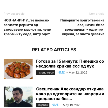
Previous article
Next article
НОВ НАЧИН: Уште полесно
Пиперките приготвени на
се чисти рерната од
овој начин ќе ве
закоравени маснотии, не ви
воодушеват – одлични,
треба ниту сода, ниту оцет
вкусни, за чиста десетка
RELATED ARTICLES
Готово за 15 минути: Пилешко со
неодолив крцкав сос од лук
NMD
-
May 22, 2026
ПЕЧЕНО МЕСО
Свештеник Александар открива
како да одговорите на навреди и
предавства без...
NMD
-
May 19, 2026
РЕЦЕПТИ