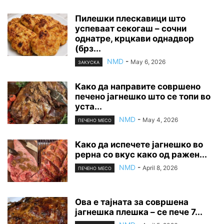
Пилешки плескавици што
успеваат секогаш – сочни
однатре, крцкави однадвор
(брз...
NMD
-
May 6, 2026
ЗАКУСКА
Како да направите совршено
печено јагнешко што се топи во
уста...
NMD
-
May 4, 2026
ПЕЧЕНО МЕСО
Како да испечете јагнешко во
рерна со вкус како од ражен...
NMD
-
April 8, 2026
ПЕЧЕНО МЕСО
Ова е тајната за совршена
јагнешка плешка – се пече 7...