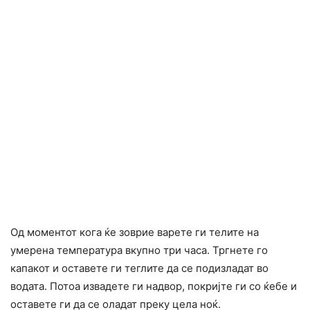
Од моментот кога ќе зоврие варете ги телите на
умерена температура вкупно три часа. Тргнете го
капакот и оставете ги теглите да се подизладат во
водата. Потоа извадете ги надвор, покријте ги со ќебе и
оставете ги да се оладат преку цела ноќ.