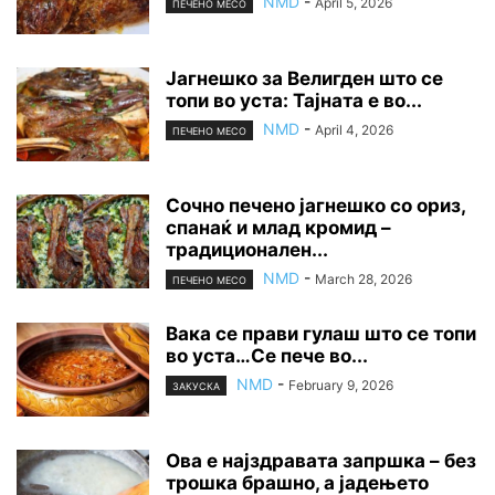
NMD
-
April 5, 2026
ПЕЧЕНО МЕСО
Јагнешко за Велигден што се
топи во уста: Тајната е во...
NMD
-
April 4, 2026
ПЕЧЕНО МЕСО
Сочно печено јагнешко со ориз,
спанаќ и млад кромид –
традиционален...
NMD
-
March 28, 2026
ПЕЧЕНО МЕСО
Вака се прави гулаш што се топи
во уста…Се пече во...
NMD
-
February 9, 2026
ЗАКУСКА
Ова е најздравата запршка – без
трошка брашно, а јадењето