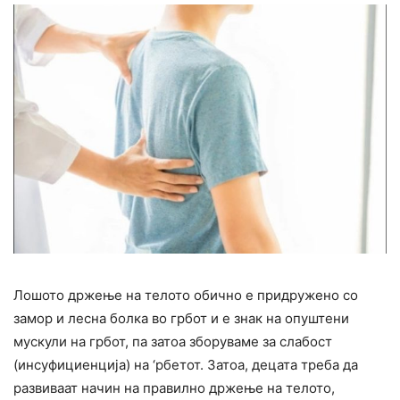
Лошото држење на телото обично е придружено со
замор и лесна болка во грбот и е знак на опуштени
мускули на грбот, па затоа зборуваме за слабост
(инсуфициенција) на ‘рбетот. Затоа, децата треба да
развиваат начин на правилно држење на телото,