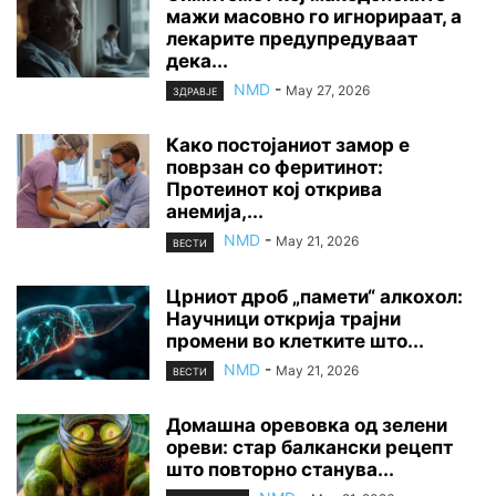
мажи масовно го игнорираат, а
лекарите предупредуваат
дека...
NMD
-
May 27, 2026
ЗДРАВЈЕ
Како постојаниот замор е
поврзан со феритинот:
Протеинот кој открива
анемија,...
NMD
-
May 21, 2026
ВЕСТИ
Црниот дроб „памети“ алкохол:
Научници открија трајни
промени во клетките што...
NMD
-
May 21, 2026
ВЕСТИ
Домашна оревовка од зелени
ореви: стар балкански рецепт
што повторно станува...