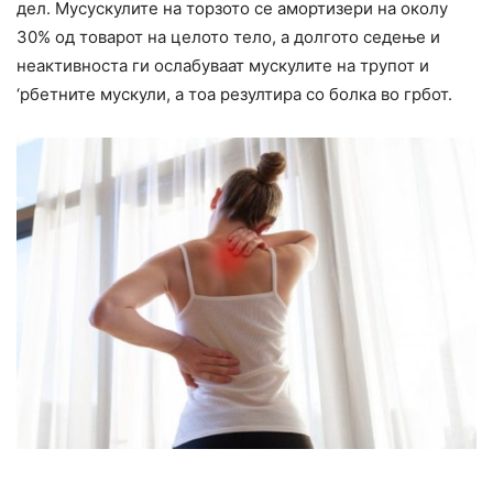
дел. Мусускулите на торзото се амортизери на околу
30% од товарот на целото тело, а долгото седење и
неактивноста ги ослабуваат мускулите на трупот и
‘рбетните мускули, а тоа резултира со болка во грбот.