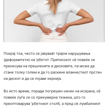
Покрај тоа, често се јавуваат трајни нарушувања
(деформитети) на ‘рбетот. Притисокот сè повеќе се
пренесува на прешлените и дисковите, па може да
стане толку голем и да го раскине влакнестиот прстен
на дискот и да се појави хернија.
Во исто време, поради погрешен начин на исхрана, сè
повеќе луѓе се со прекумерна тежина, што го
преоптоварува ‘рбетниот столб, а пред сè лумбалниот