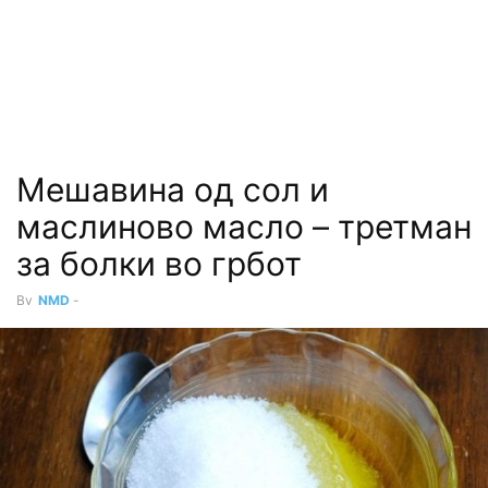
Мешавина од сол и
маслиново масло – третман
за болки во грбот
By
NMD
-