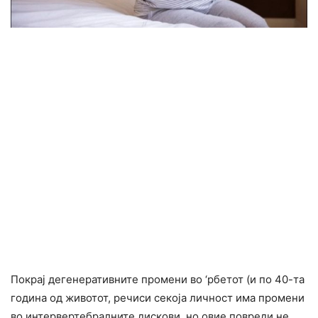
Покрај дегенеративните промени во ‘рбетот (и по 40-та
година од животот, речиси секоја личност има промени
во интервертебралните дискови, но овие повреди не