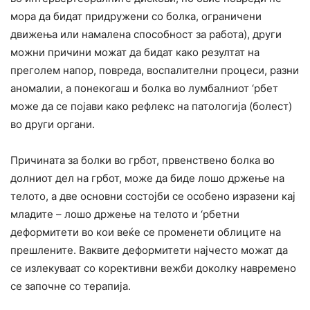
мора да бидат придружени со болка, ограничени
движења или намалена способност за работа), други
можни причини можат да бидат како резултат на
преголем напор, повреда, воспалителни процеси, разни
аномалии, а понекогаш и болка во лумбалниот ‘рбет
може да се појави како рефлекс на патологија (болест)
во други органи.
Причината за болки во грбот, првенствено болка во
долниот дел на грбот, може да биде лошо држење на
телото, а две основни состојби се особено изразени кај
младите – лошо држење на телото и ‘рбетни
деформитети во кои веќе се променети облиците на
прешлените. Ваквите деформитети најчесто можат да
се излекуваат со корективни вежби доколку навремено
се започне со терапија.