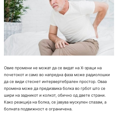
Овие промени не можат да се видат на Х-зраци на
почетокот и само во напредна фаза може радиолошки
да се види стеснет интервертебрален простор. Оваа
промена може да предизвика болка во грбот што се
шири на задникот и колкот, обично од двете страни.
Како реакција на болка, се јавува мускулен спазам, а
болната подвижност е ограничена.