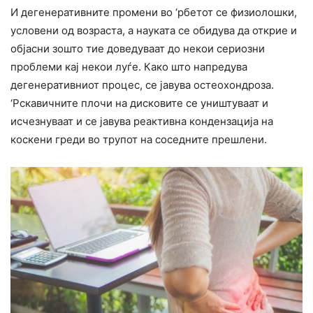
И дегенеративните промени во ‘рбетот се физиолошки,
условени од возраста, а науката се обидува да открие и
објасни зошто тие доведуваат до некои сериозни
проблеми кај некои луѓе. Како што напредува
дегенеративниот процес, се јавува остеохондроза.
‘Рскавичните плочи на дисковите се уништуваат и
исчезнуваат и се јавува реактивна кондензација на
коскени греди во трупот на соседните прешлени.