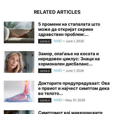
RELATED ARTICLES
5 промени на стапалата што
може да откријат скриен
здравствен проблем:...
NMD
-
June 1, 2026
ЗДРАВЈЕ
Замор, опаѓање на косата и
нередовен циклус: Знаци на
хормонален дисбаланс...
NMD
-
June 1, 2026
ЗДРАВЈЕ
Докторите предупредуваат: Ова
е првиот и најчест симптом дека
во телото...
NMD
-
May 31, 2026
ЗДРАВЈЕ
Симптомот кој македонските