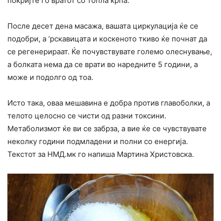
покријте го вратот со топла крпа.
После десет дена масажа, вашата циркулација ќе се
подобри, а ‘рскавицата и коскеното ткиво ќе почнат да
се регенерираат. Ќе почувствувате големо олеснување,
а болката нема да се врати во наредните 5 години, а
може и подолго од тоа.
Исто така, оваа мешавина е добра против главоболки, а
телото целосно се чисти од разни токсини.
Метаболизмот ќе ви се забрза, а вие ќе се чувствувате
неколку години подмладени и полни со енергија.
Текстот за НМД.мк го напиша Мартина Христовска.