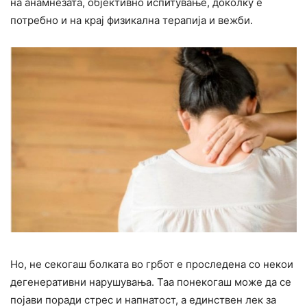
на анамнезата, објективно испитување, доколку е
потребно и на крај физикална терапија и вежби.
Но, не секогаш болката во грбот е проследена со некои
дегенеративни нарушувања. Таа понекогаш може да се
појави поради стрес и напнатост, а единствен лек за