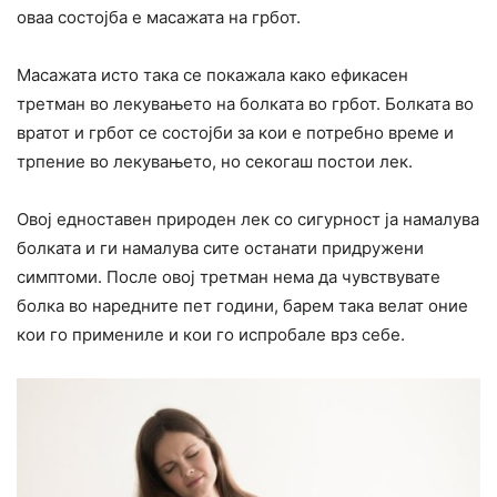
оваа состојба е масажата на грбот.
Масажата исто така се покажала како ефикасен
третман во лекувањето на болката во грбот. Болката во
вратот и грбот се состојби за кои е потребно време и
трпение во лекувањето, но секогаш постои лек.
Овој едноставен природен лек со сигурност ја намалува
болката и ги намалува сите останати придружени
симптоми. После овој третман нема да чувствувате
болка во наредните пет години, барем така велат оние
кои го примениле и кои го испробале врз себе.