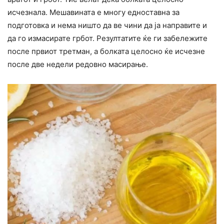
исчезнала. Мешавината е многу едноставна за
подготовка и нема ништо да ве чини да ја направите и
да го измасирате грбот. Резултатите ќе ги забележите
после првиот третман, а болката целосно ќе исчезне
после две недели редовно масирање.