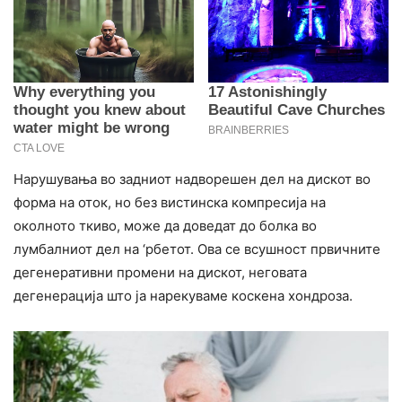
Нарушувања во задниот надворешен дел на дискот во
форма на оток, но без вистинска компресија на
околното ткиво, може да доведат до болка во
лумбалниот дел на ‘рбетот. Ова се всушност првичните
дегенеративни промени на дискот, неговата
дегенерација што ја нарекуваме коскена хондроза.