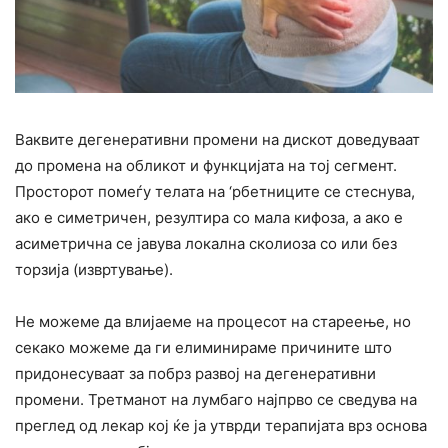
Ваквите дегенеративни промени на дискот доведуваат
до промена на обликот и функцијата на тој сегмент.
Просторот помеѓу телата на ‘рбетниците се стеснува,
ако е симетричен, резултира со мала кифоза, а ако е
асиметрична се јавува локална сколиоза со или без
торзија (извртување).
Не можеме да влијаеме на процесот на стареење, но
секако можеме да ги елиминираме причините што
придонесуваат за побрз развој на дегенеративни
промени. Третманот на лумбаго најпрво се сведува на
преглед од лекар кој ќе ја утврди терапијата врз основа