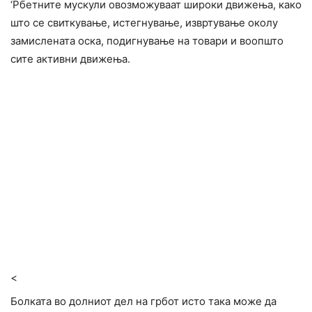
‘Рбетните мускули овозможуваат широки движења, како
што се свиткување, истегнување, извртување околу
замислената оска, подигнување на товари и воопшто
сите активни движења.
<
Болката во долниот дел на грбот исто така може да