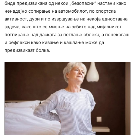
биде предизвикана од некои „безопасни“ настани како
ненадејно сопирање на автомобилот, по спортска
активност, дури и по извршување на некоја едноставна
задача, како што се миење на забите над мијалникот,
потпирање над даската за пеглање облека, а понекогаш
и рефлекси како кивање и кашлање може да
предизвикаат болка.