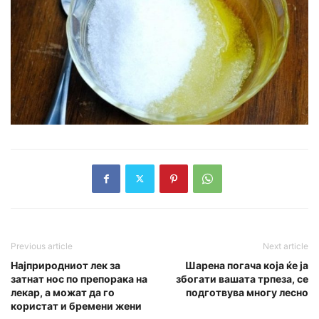
Previous article
Next article
Најприродниот лек за
Шарена погача која ќе ја
затнат нос по препорака на
збогати вашата трпеза, се
лекар, а можат да го
подготвува многу лесно
користат и бремени жени