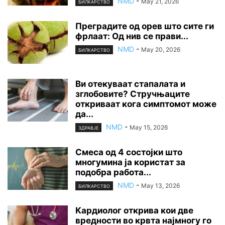
NMD
-
May 21, 2026
БИЛКАРСТВО
Преградите од орев што сите ги
фрлаат: Од нив се прави...
NMD
-
May 20, 2026
БИЛКАРСТВО
Ви отекуваат стапалата и
зглобовите? Стручњаците
откриваат кога симптомот може
да...
NMD
-
May 15, 2026
ЗДРАВЈЕ
Смеса од 4 состојки што
многумина ја користат за
подобра работа...
NMD
-
May 13, 2026
БИЛКАРСТВО
Кардиолог открива кои две
вредности во крвта најмногу го