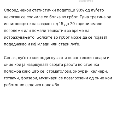
Според некои статистички податоци 90% од луѓето
некогаш се соочиле со болка во грбот. Една третина од
испитаниците на возраст од 15 до 70 години имале
поголеми или помали тешкотии за време на
истражувањето. Болките во грбот може да се појават
подеднакво и кај млади или стари луѓе.
Сепак, луѓето кои подигнуваат и носат тешки товари и
оние кои ја извршуваат својата работа во стоечка
положба како што се: стоматолози, хирурзи, келнери,
готвачи, фризери, музичари се позагрозени од оние кои
работат во седечка положба.