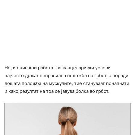
Но, и оние кои работат во канцелариски услови
најчесто држат неправилна положба на грбот, а поради
лошата положба на мускулите, тие стануваат понапнати
и како резултат на тоа се јавува болка во грбот.