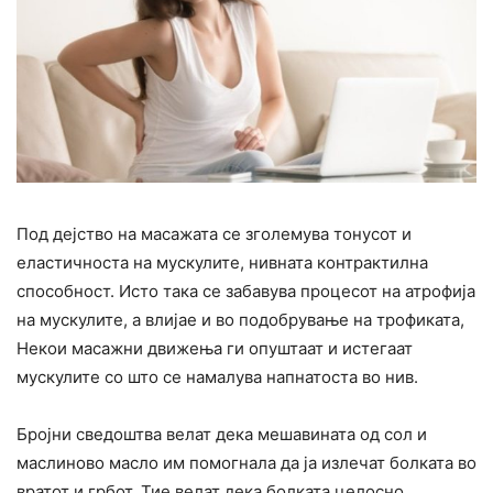
Под дејство на масажата се зголемува тонусот и
еластичноста на мускулите, нивната контрактилна
способност. Исто така се забавува процесот на атрофија
на мускулите, а влијае и во подобрување на трофиката,
Некои масажни движења ги опуштаат и истегаат
мускулите со што се намалува напнатоста во нив.
Бројни сведоштва велат дека мешавината од сол и
маслиново масло им помогнала да ја излечат болката во
вратот и грбот. Тие велат дека болката целосно