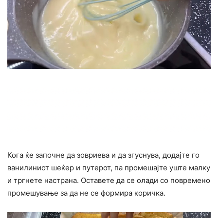
Кога ќе започне да зовриева и да згуснува, додајте го
ванилиниот шеќер и путерот, па промешајте уште малку
и тргнете настрана. Оставете да се олади со повремено
промешување за да не се формира коричка.