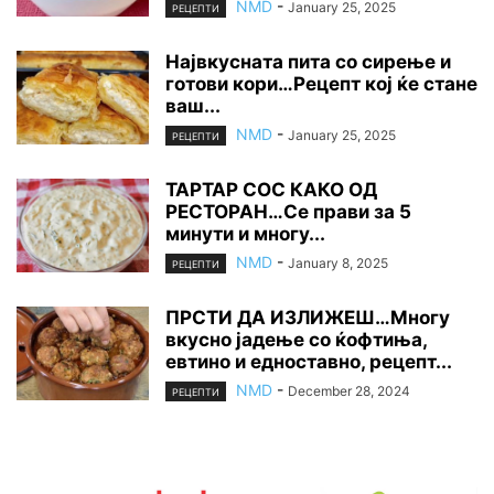
NMD
-
January 25, 2025
РЕЦЕПТИ
Највкусната пита со сирење и
готови кори…Рецепт кој ќе стане
ваш...
NMD
-
January 25, 2025
РЕЦЕПТИ
ТАРТАР СОС КАКО ОД
РЕСТОРАН…Се прави за 5
минути и многу...
NMD
-
January 8, 2025
РЕЦЕПТИ
ПРСТИ ДА ИЗЛИЖЕШ…Многу
вкусно јадење со ќофтиња,
евтино и едноставно, рецепт...
NMD
-
December 28, 2024
РЕЦЕПТИ