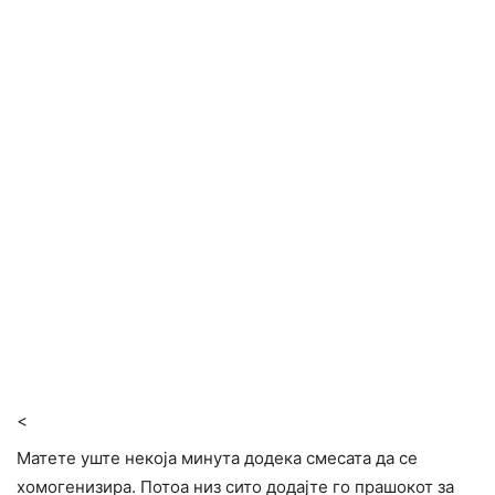
<
Матете уште некоја минута додека смесата да се
хомогенизира. Потоа низ сито додајте го прашокот за