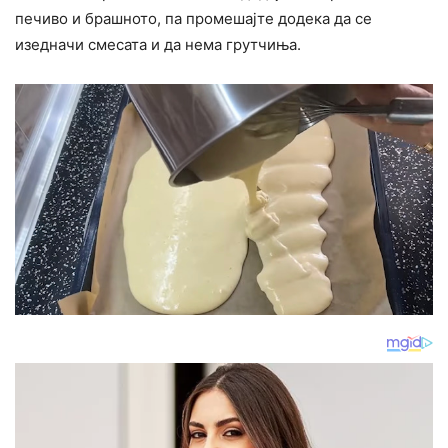
печиво и брашното, па промешајте додека да се
изедначи смесата и да нема грутчиња.