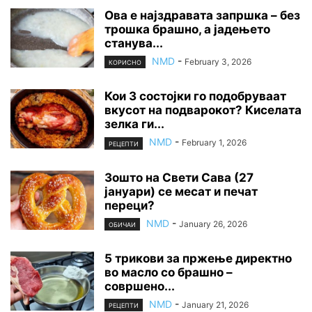
Ова е најздравата запршка – без
трошка брашно, а јадењето
станува...
NMD
-
February 3, 2026
КОРИСНО
Кои 3 состојки го подобруваат
вкусот на подварокот? Киселата
зелка ги...
NMD
-
February 1, 2026
РЕЦЕПТИ
Зошто на Свети Сава (27
јануари) се месат и печат
переци?
NMD
-
January 26, 2026
ОБИЧАИ
5 трикови за пржење директно
во масло со брашно –
совршено...
NMD
-
January 21, 2026
РЕЦЕПТИ