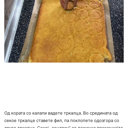
Од кората со калапи вадете тркалца. Во средината од
секое тркалце ставете фил, па поклопете одозгора со
друго тркалце. Секој „сендвич“ со лажичка премачкајте