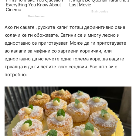
Ако ги сакате „pycките капи“ тогаш дефинитивно овие
колачи ќе ги обожавате. Евтини се и многу лесно и
едноставно се приготвуваат. Може да ги приготвувате
во калапи за мафини со хартиени кopпички, или
едноставно да испечете една голема кора, да вадите
тркалца и да ги лепите како сендвич. Еве што ви е
потребно: