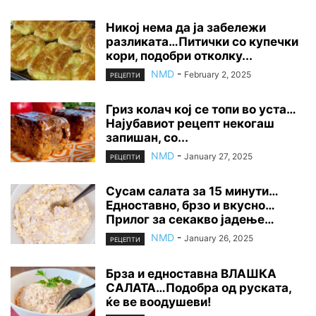
Никој нема да ја забележи
разликата…Питички со купечки
кори, подобри отколку...
NMD
-
February 2, 2025
РЕЦЕПТИ
Гриз колач кој се топи во уста…
Најубавиот рецепт некогаш
запишан, со...
NMD
-
January 27, 2025
РЕЦЕПТИ
Сусам салата за 15 минути…
Едноставно, брзо и вкусно…
Прилог за секакво јадење…
NMD
-
January 26, 2025
РЕЦЕПТИ
Брза и едноставна ВЛАШКА
САЛАТА…Подобра од руската,
ќе ве воодушеви!