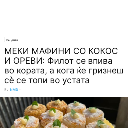
Рецепти
МЕКИ МАФИНИ СО КОКОС
И ОРЕВИ: Филот се впива
во кората, а кога ќе гризнеш
сè се топи во устата
By
NMD
-