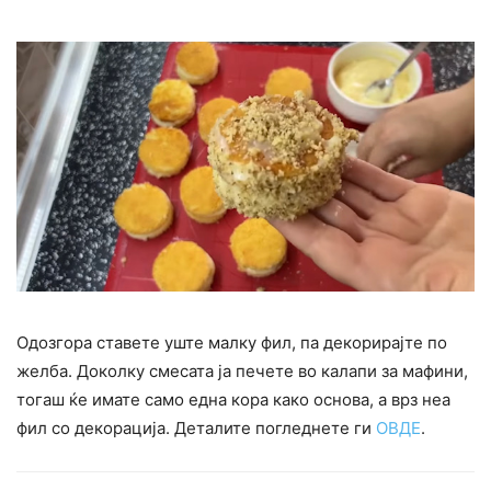
Одозгора ставете уште малку фил, па декорирајте по
желба. Доколку смесата ја печете во калапи за мафини,
тогаш ќе имате само една кора како основа, а врз неа
фил со декорација. Деталите погледнете ги
ОВДЕ
.