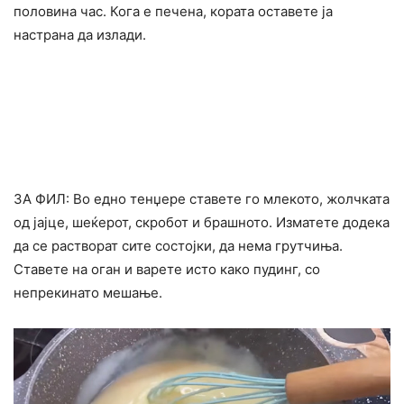
половина час. Кога е печена, кората оставете ја
настрана да излади.
ЗА ФИЛ: Во едно тенџере ставете го млекото, жолчката
од јајце, шеќерот, скробот и брашното. Изматете додека
да се растворат сите состојки, да нема грутчиња.
Ставете на оган и варете исто како пудинг, со
непрекинато мешање.