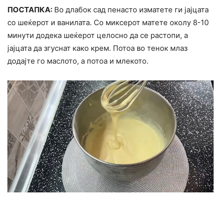
ПОСТАПКА:
Во длабок сад пенасто изматете ги јајцата
со шеќерот и ванилата. Со миксерот матете околу 8-10
минути додека шеќерот целосно да се растопи, а
јајцата да згуснат како крем. Потоа во тенок млаз
додајте го маслото, а потоа и млекото.