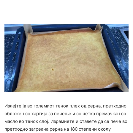
Излејте ја во големиот тенок плех од рерна, претходно
обложен со хартија за печење и со четка премачкан со
масло во тенок слој. Израмнете и ставете да се пече во
претходно загреана рерна на 180 степени околу