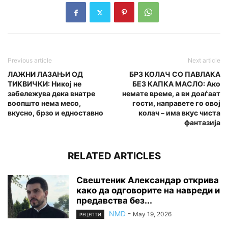
Previous article
Next article
ЛАЖНИ ЛАЗАЊИ ОД
БРЗ КОЛАЧ СО ПАВЛАКА
ТИКВИЧКИ: Никој не
БЕЗ КАПКА МАСЛО: Ако
забележува дека внатре
немате време, а ви доаѓаат
воопшто нема месо,
гости, направете го овој
вкусно, брзо и едноставно
колач – има вкус чиста
фантазија
RELATED ARTICLES
Свештеник Александар открива
како да одговорите на навреди и
предавства без...
NMD
-
May 19, 2026
РЕЦЕПТИ