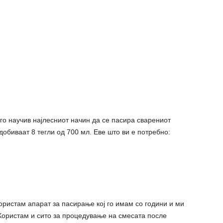
 го научив најлесниот начин да се пасира сварениот
обиваат 8 тегли од 700 мл. Еве што ви е потребно:
ористам апарат за пасирање кој го имам со години и ми
Користам и сито за процедување на смесата после