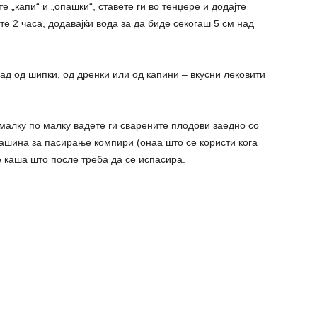
е „капи“ и „опашки“, ставете ги во тенџере и додајте
те 2 часа, додавајќи вода за да биде секогаш 5 см над
д од шипки, од дренки или од капини – вкусни лековити
 малку по малку вадете ги сварените плодови заедно со
 машина за пасирање компири (онаа што се користи кога
е каша што после треба да се испасира.