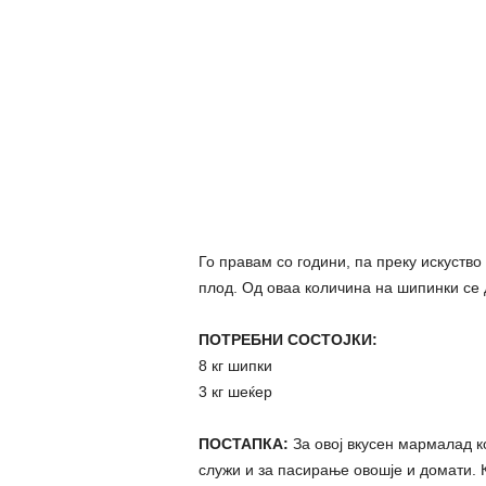
Го правам со години, па преку искуство
плод. Од оваа количина на шипинки се д
ПОТРЕБНИ СОСТОЈКИ:
8 кг шипки
3 кг шеќер
ПОСТАПКА:
За овој вкусен мармалад к
служи и за пасирање овошје и домати. 