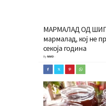
МАРМАЛАД ОД ШИПК
мармалад, кој не п
секоја година
By
NMD
-