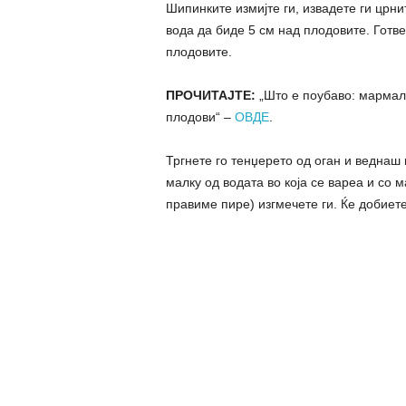
Шипинките измијте ги, извадете ги црнит
вода да биде 5 см над плодовите. Готве
плодовите.
ПРОЧИТАЈТЕ:
„Што е поубаво: мармала
плодови“ –
ОВДЕ
.
Тргнете го тенџерето од оган и веднаш
малку од водата во која се вареа и со
правиме пире) изгмечете ги. Ќе добиет