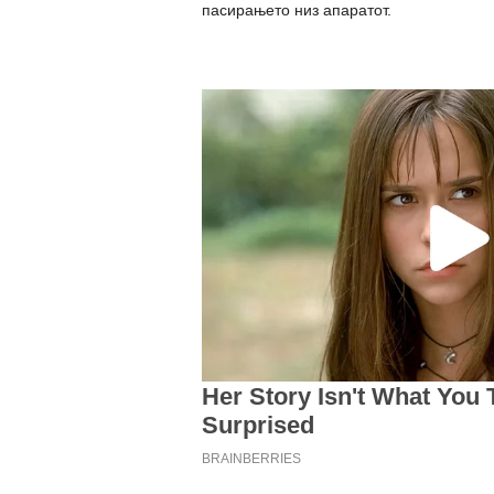
пасирањето низ апаратот.