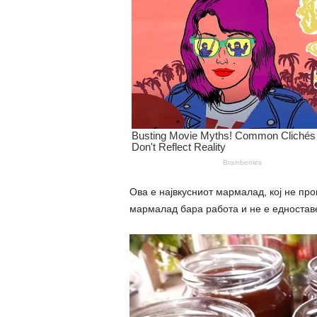
Ова е највкусниот мармалад, кој не про
мармалад бара работа и не е едноставен