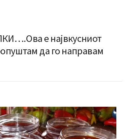
И….Ова е највкусниот
ропуштам да го направам