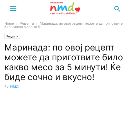
Home
Рецепти
Маринада: по овој рецепт можете да приготвите
било какво месо за 5...
Рецепти
Маринада: по овој рецепт
можете да приготвите било
какво месо за 5 минути! Ќе
биде сочно и вкусно!
By
НМД
-