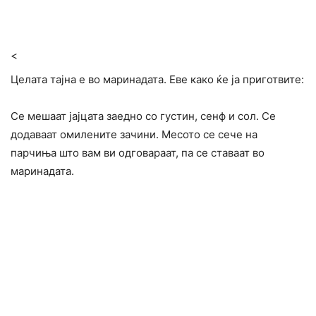
<
Целата тајна е во маринадата. Еве како ќе ја приготвите:
Се мешаат јајцата заедно со густин, сенф и сол. Се
додаваат омилените зачини. Месото се сече на
парчиња што вам ви одговараат, па се ставаат во
маринадата.