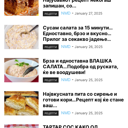
Најубавиот рецепт некогаш
запишан, со...
NMD
-
January 27, 2025
РЕЦЕПТИ
Сусам салата за 15 минути…
Едноставно, брзо и вкусно…
Прилог за секакво јадење…
NMD
-
January 26, 2025
РЕЦЕПТИ
Брза и едноставна ВЛАШКА
САЛАТА…Подобра од руската,
ќе ве воодушеви!
NMD
-
January 25, 2025
РЕЦЕПТИ
Највкусната пита со сирење и
готови кори…Рецепт кој ќе стане
ваш...
NMD
-
January 25, 2025
РЕЦЕПТИ
ТАРТАР СОС КАКО ОД