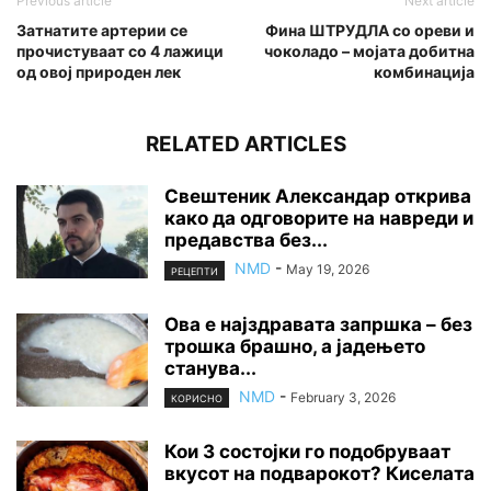
Previous article
Next article
Затнатите артерии се
Фина ШТРУДЛА со ореви и
прочистуваат со 4 лажици
чоколадо – мојата добитна
од овој природен лек
комбинација
RELATED ARTICLES
Свештеник Александар открива
како да одговорите на навреди и
предавства без...
NMD
-
May 19, 2026
РЕЦЕПТИ
Ова е најздравата запршка – без
трошка брашно, а јадењето
станува...
NMD
-
February 3, 2026
КОРИСНО
Кои 3 состојки го подобруваат
вкусот на подварокот? Киселата