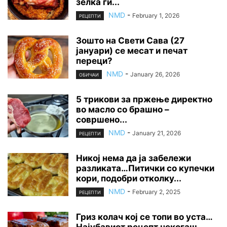
зелка ги...
NMD
-
February 1, 2026
РЕЦЕПТИ
Зошто на Свети Сава (27
јануари) се месат и печат
переци?
NMD
-
January 26, 2026
ОБИЧАИ
5 трикови за пржење директно
во масло со брашно –
совршено...
NMD
-
January 21, 2026
РЕЦЕПТИ
Никој нема да ја забележи
разликата…Питички со купечки
кори, подобри отколку...
NMD
-
February 2, 2025
РЕЦЕПТИ
Гриз колач кој се топи во уста…