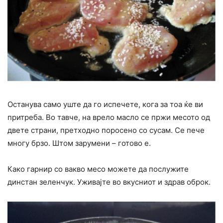
Останува само уште да го испечете, кога за тоа ќе ви
притреба. Во тавче, на врело масло се пржи месото од
двете страни, претходно поросено со сусам. Се пече
многу брзо. Штом зарумени – готово е.
Како гарнир со вакво месо можете да послужите
динстан зеленчук. Уживајте во вкусниот и здрав оброк.