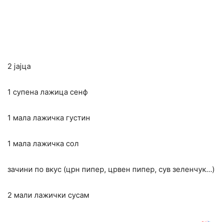
2 јајца
1 супена лажица сенф
1 мала лажичка густин
1 мала лажичка сол
зачини по вкус (црн пипер, црвен пипер, сув зеленчук…)
2 мали лажички сусам