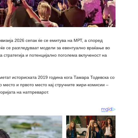
визија 2026 сепак ќе се емитува на МРТ, а според
ќе се разгледуваат модели за евентуално враќање во
а стратегија и потенцијално поголема вклученост на
етат историската 2019 година кога Тамара Тодевска со
о место и првото место кај стручните жири-комисии –
оријата на натпреварот.