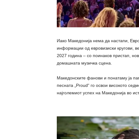
Иако Македонија нема да настапи, Евро
информации од евровизиски кругови, ве
2027 година – со поинаков пристап, нов
домашната музичка сцена.
Македонските фанови и понатаму ја пам
песната „Proud“ го освои високото седм
најголемиот успех на Македонија во ист