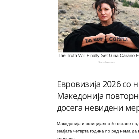
Евровизија 2026 со 
Македонија повторно
досега невидени ме
Македонија и официјално ќе остане над
земјата четврта година по ред нема да 
спектакл.