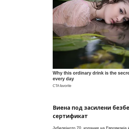
Виена под засилени безб
сертификат
Јубилејното 70. издание на Евровизија 