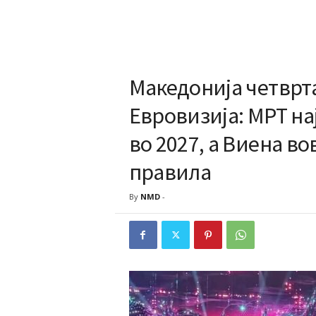
Македонија четврта
Евровизија: МРТ н
во 2027, а Виена в
правила
By
NMD
-