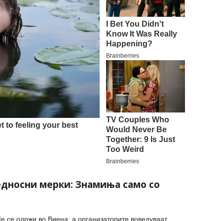
едносни мерки: Знамиња само со
ќе се одржи во Виена, а организаторите воведуваат