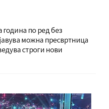
 година по pед без
ајавува можна пресвртница
оведува строги нови