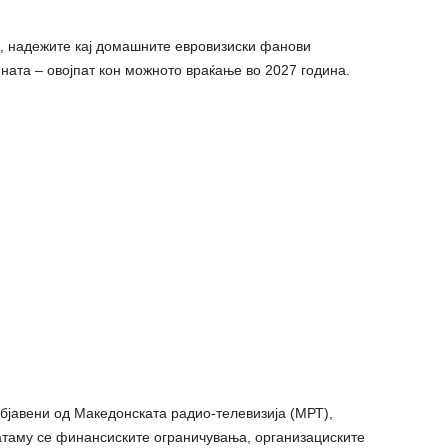
а, надежите кај домашните евровизиски фанови
ната – овојпат кон можното враќање во 2027 година.
јавени од Македонската радио-телевизија (МРТ),
атаму се финансиските ограничувања, организациските