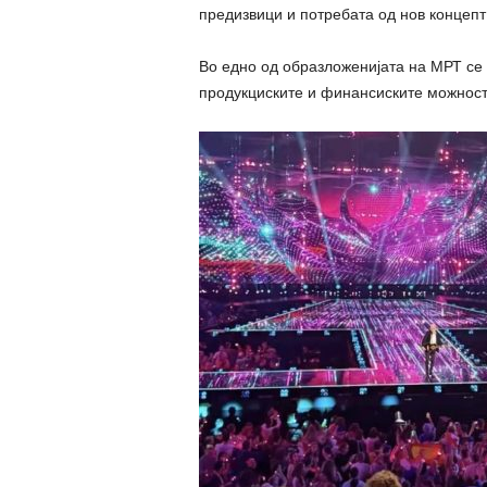
предизвици и потребата од нов концепт 
Во едно од образложенијата на МРТ се
продукциските и финансиските можности