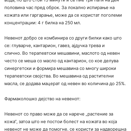
половина час пред оброк. За локално испирање на
кожата или гаргарање, може да се користат поголеми
концентрации: 4 г билка на 250 мл.
Невенот добро се комбинира со други билки како што
се: глуварче, кантарион, гавез, ајдучка трева и
слично. Во терапевтски мешавини, маслото од невен
често се меша со масло од кантарион, со кое делува
синергетски и формира мешавина со многу широки
терапевтски својства. Во мешавина од растителни
масла, се додава мацерат од невен во количина до 25%.
Фармаколошко дејство на невенот:
Невенот со право може да се нарече „растение за
кожа“, затоа што не постои болест на кожата во која
невенот не може да помогне, се користи за надворешна