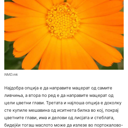
NMD.mk
Најдобра опција е да направите мацерат од самите
ливчиња, а втора по ред е да направите мацерат од
цели цветни глави. Третата и најлоша опција е доколку
сте купиле мешавина од иситнета билка во кој, покрај
цветните глави, има и делови од лисјата и стеблата,
бидејќи тогаш маслото може да излезе во портокалово-