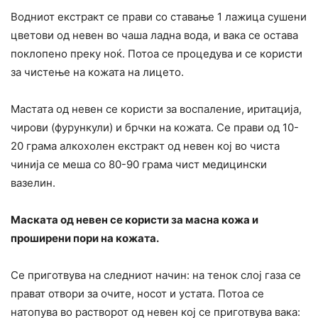
Водниот екстракт се прави со ставање 1 лажица сушени
цветови од невен во чаша ладна вода, и вака се остава
поклопено преку ноќ. Потоа се процедува и се користи
за чистење на кожата на лицето.
Мастата од невен се користи за воспаление, иритација,
чирови (фурункули) и брчки на кожата. Се прави од 10-
20 грама алкохолен екстракт од невен кој во чиста
чинија се меша со 80-90 грама чист медицински
вазелин.
Маската од невен се користи за масна кожа и
проширени пори на кожата.
Се приготвува на следниот начин: на тенок слој газа се
прават отвори за очите, носот и устата. Потоа се
натопува во растворот од невен кој се приготвува вака: