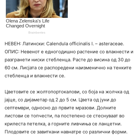
НЕВЕН: Латински: Calendula officinalis l. – asteraceae.
ОПИС: Невенот е едногодишно растение со влакнести и
разгранети ниски стебленца. Расте до висина од 30 до
60 см. Лисјата се распоредени наизменично на тенките
стебленца и влакнести се.
Цветовите се жолтопортокалови, со боја на жолчка од
јајце, со дијаметар од 2 до 5 см. Цвета од јуни до
септември, односно до првите мразови. Долните
листови се топчести, па постепено се стеснуваат во
крилеста петелка, а горните ливчиња се ланцетни.
Плодовите се завиткани навнатре со различни форми.