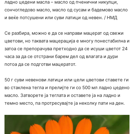
ладно цедени масла – масло од пченични никулци,
сончогледово масло, масло од сусам и бадемово масло
и веќе потсушени или суви латици од невен. / НМД
Се разбира, можно е да се направи мацерат од свежи
цветови, но таквата мацерација е многу понестабилна и
затоа се препорачува претходно да се исуши цветот 24
часа за да се отстрани барем дел од влагата и дури
потоа да се подготви мацератот.
50 г суви невенови латици или цели цветови ставете ги
во стаклена тегла и прелијте ги со 500 мл ладно цедено
масло. Затворете ја теглата и оставете ја на ладно и
темно место, па протресувајте ја неколку пати на ден.