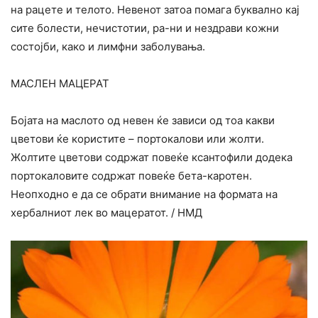
на рацете и телото. Невенот затоа помага буквално кај
сите болести, нечистотии, ра-ни и нездрави кожни
состојби, како и лимфни заболувања.
МАСЛЕН МАЦЕРАТ
Бојата на маслото од невен ќе зависи од тоа какви
цветови ќе користите – портокалови или жолти.
Жолтите цветови содржат повеќе ксантофили додека
портокаловите содржат повеќе бета-каротен.
Неопходно е да се обрати внимание на формата на
хербалниот лек во мацератот. / НМД