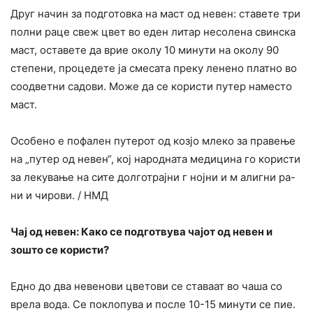
Друг начин за подготовка на маст од невен: ставете три
полни раце свеж цвет во еден литар несолена свинска
маст, оставете да врие околу 10 минути на околу 90
степени, процедете ја смесата преку ленено платно во
соодветни садови. Може да се користи путер наместо
маст.
Особено е пофален путерот од козјо млеко за правење
на „путер од невен“, кој народната медицина го користи
за лекување на сите долготрајни г нојни и м алигни ра-
ни и чирови. / НМД
Чај од невен: Како се подготвува чајот од невен и
зошто се користи?
Едно до два невенови цветови се ставаат во чаша со
врела вода. Се поклопува и после 10-15 минути се пие.