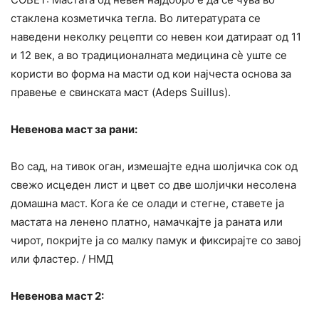
стаклена козметичка тегла. Во литературата се
наведени неколку рецепти со невен кои датираат од 11
и 12 век, а во традиционалната медицина сè уште се
користи во форма на масти од кои најчеста основа за
правење е свинската маст (Adeps Suillus).
Невенова маст за рани:
Во сад, на тивок оган, измешајте една шолјичка сок од
свежо исцеден лист и цвет со две шолјички несолена
домашна маст. Кога ќе се олади и стегне, ставете ја
мастата на ленено платно, намачкајте ја раната или
чирот, покријте ја со малку памук и фиксирајте со завој
или фластер. / НМД
Невенова маст 2: