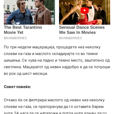
По три недели мацерација, процедете низ неколку
слоеви на газа и маслото складирајте го во темни
шишиња. Се ​​чува на ладно и темно место, заштитено од
светлина. Мацератот од невен најдобро е да се потроши
во рок од шест месеци.
Совет повеќе:
Откако ќе се филтрира маслото од невен низ неколку
слоеви на газа, се препорачува да го оставите барем
уште 24 часа да се наталожи и потоа уште еднаш да го