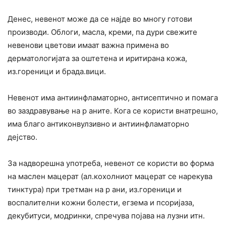
Денес, невенот може да се најде во многу готови
производи. Облоги, масла, креми, па дури свежите
невенови цветови имаат важна примена во
дерматологијата за оштетена и иритирана кожа,
из.гореници и брада.вици.
Невенот има антиинфламаторно, антисептично и помага
во заздравување на р аните. Кога се користи внатрешно,
има благо антиконвулзивно и антиинфламаторно
дејство.
За надворешна употреба, невенот се користи во форма
на маслен мацерат (ал.кохолниот мацерат се нарекува
тинктура) при третман на р ани, из.гореници и
воспалителни кожни болести, егзема и псоријаза,
декубитуси, модринки, спречува појава на лузни итн.