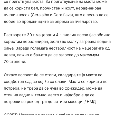
се приготв ува маста. За приготвување на маста може
да се користи бел, прочистен и жолт, нерафиниран
пчелин восок (Cera alba и Cera flava), што е лесно да се
добие во продавниците за опрема за пчеларство.
Растворете 30 г мацерат и 4 г пчелин восок (јас обично
користам нерафиниран, жолт) во малку загреана водена
бања. Заради големата нестабилност на мацератите од
невен, важно е бањата да се загрева до максимум
70˙степени.
Откако восокот ќе се стопи, складирајте ја маста во
соодбетен сад во кој ќе се олади. Маста се користи по
потреба, не треба да се чува во фрижидер, може да
стои на ладно и темно место и најдобро е да се
потроши во рок од три до четири месеци. / НМД
СОВЕТ: Мастата од невен најдобро е да се чува во