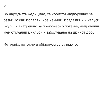
<
Во народната медицина, се користи надворешно за
разни кожни болести, исе.ченици, брада.вици и калуси
(жуљ), и внатрешно за прекумерно потење, неправилни
мен.струални циклуси и заболување на црниот дроб.
Историја, потекло и објаснување за името: