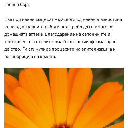
зелена боја.
Цвет од невен мацерат – маслото од невен е навистина
една од основните работи што треба да ги имате во
домашната аптека. Благодарение на сапонините и
тритерпен а лкохолите има благо антиинфламаторно
дејство. Ги стимулира процесите на епителизација и
регенерација на кожата.