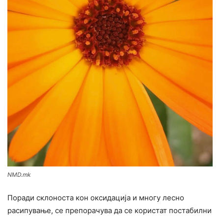
NMD.mk
Поради склоноста кон оксидација и многу лесно
расипување, се препорачува да се користат постабилни