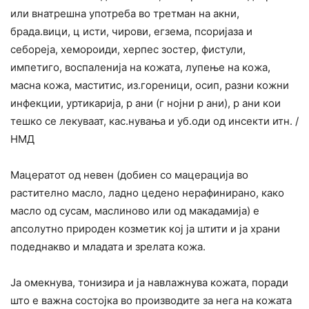
или внатрешна употреба во третман на акни,
брада.вици, ц исти, чирови, егзема, псоријаза и
себореја, хемороиди, херпес зостер, фистули,
импетиго, воспаленија на кожата, лупење на кожа,
масна кожа, маститис, из.гореници, осип, разни кожни
инфекции, уртикарија, р ани (г нојни р ани), р ани кои
тешко се лекуваат, кас.нувања и уб.оди од инсекти итн. /
НМД
Мацератот од невен (добиен со мацерација во
растително масло, ладно цедено нерафинирано, како
масло од сусам, маслиново или од макадамија) е
апсолутно природен козметик кој ја штити и ја храни
подеднакво и младата и зрелата кожа.
Ја омекнува, тонизира и ја навлажнува кожата, поради
што е важна состојка во производите за нега на кожата