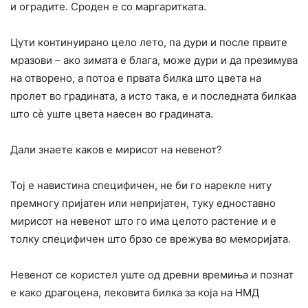
и оградите. Сроден е со маргаритката.
Цути континуирано цело лето, па дури и после првите
мразови – ако зимата е блага, може дури и да презимува
на отворено, а потоа е првата билка што цвета на
пролет во градината, а исто така, е и последната билкаа
што сè уште цвета наесен во градината.
Дали знаете каков е мирисот на невенот?
Тој е навистина специфичен, не би го нарекле ниту
премногу пријатен или непријатен, туку едноставно
мирисот на невенот што го има целото растение и е
толку специфичен што брзо се врежува во меморијата.
Невенот се користел уште од древни времиња и познат
е како драгоцена, лековита билка за која на НМД