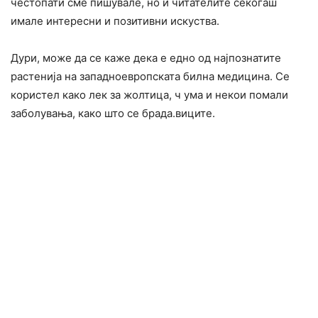
честопати сме пишувале, но и читателите секогаш
имале интересни и позитивни искуства.
Дури, може да се каже дека е едно од најпознатите
растенија на западноевропската билна медицина. Се
користел како лек за жолтица, ч ума и некои помали
заболувања, како што се брада.виците.