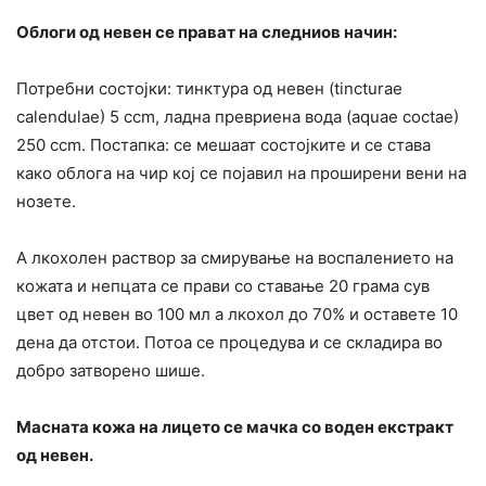
Облоги од невен се прават на следниов начин:
Потребни состојки: тинктура од невен (tincturae
calendulae) 5 ccm, ладна превриена вода (aquae coctae)
250 ccm. Постапка: се мешаат состојките и се става
како облога на чир кој се појавил на проширени вени на
нозете.
А лкохолен раствор за смирување на воспалението на
кожата и непцата се прави со ставање 20 грама сув
цвет од невен во 100 мл а лкохол до 70% и оставете 10
дена да отстои. Потоа се процедува и се складира во
добро затворено шише.
Масната кожа на лицето се мачка со воден екстракт
од невен.