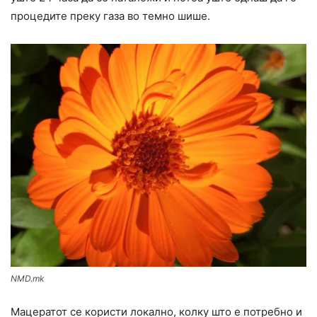
процедите преку газа во темно шише.
NMD.mk
Мацератот се користи локално, колку што е потребно и