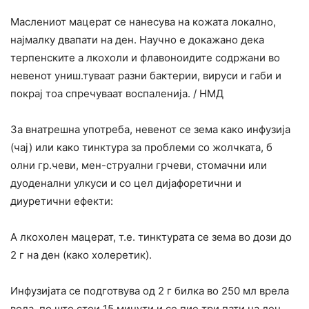
Маслениот мацерат се нанесува на кожата локално,
најмалку двапати на ден. Научно е докажано дека
терпенските а лкохоли и флавоноидите содржани во
невенот униш.туваат разни бактерии, вируси и габи и
покрај тоа спречуваат воспаленија. / НМД
За внатрешна употреба, невенот се зема како инфузија
(чај) или како тинктура за проблеми со жолчката, б
олни гр.чеви, мен-струални грчеви, стомачни или
дуоденални улкуси и со цел дијафоретични и
диуретични ефекти:
А лкохолен мацерат, т.е. тинктурата се зема во дози до
2 г на ден (како холеретик).
Инфузијата се подготвува од 2 г билка во 250 мл врела
вода, по што стои 15 минути и се пие три пати на ден