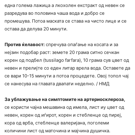
една голема лажица а лкохолен екстракт од невен се
разредува во половина чаша вода и добро се
промешува. Потоа маската се става на чисто лице и се
остава да делува 20 минути.
Против ќелавост:
спречува опаѓање на косата и за
нејзин подобар раст: земете 20 грама ситно сечкан
корен од подбел (tussilago farfara), 10 грама сув цвет од
невен и прелијте со еден литар врела вода. Оставете да
се вари 10-15 минути а потоа процедете. Овој топол чај
се нанесува на главата двапати неделно. / НМД
За ублажување на симптомите на артериосклероза,
се користи чајна мешавина од имела, лист иу цвет од
невен, корен од иѓирот, корен и стебленце од пиреј,
кора од врба, стебленце валеријана, поголеми
количини лист од маточина и мајчина душичка.