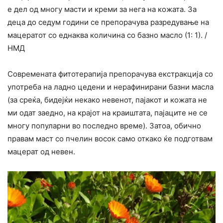
е дел од многу масти и креми за нега на кожата. За
деца до седум години се препорачува разредување на
мацератот со еднаква количина со базно масло (1: 1). /
НМД
Современата фитотерапија препорачува екстракција со
употреба на ладно цедени и нерафинирани базни масла
(за среќа, бидејќи некако невенот, пајакот и кожата не
ми одат заедно, на крајот на краиштата, пајаците не се
многу популарни во последно време). Затоа, обично
правам маст со пчелин восок само откако ќе подготвам
мацерат од невен.