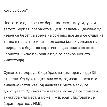
Кога се бере?
Цветовите од невен се берат во текот на јуни, јули и
август. Берба и преработка: цели развиени цвеќиња од
невен се берат за време на сончево време и се сушат на
топло и проветно место под сенка (за зачувување на
природната боја – во спротивно, цветовите од невен се
користат и како природна боја во прехранбената
индустрија).
Сушењето мора да биде брзо, на температура до 35
степени. Од сувите цветови се одвојуваат венечните
ливчиња (латиците) од чашката и уште малку се
досушуваат. Од свежите цветови може да се приготви
тинктура или маст, а може и мацерат. Листовите се
берат поретко. / НМД