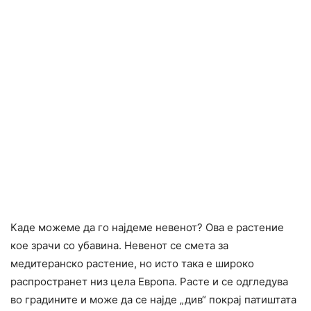
Каде можеме да го најдеме невенот? Ова е растение
кое зрачи со убавина. Невенот се смета за
медитеранско растение, но исто така е широко
распространет низ цела Европа. Расте и се одгледува
во градините и може да се најде „див“ покрај патиштата