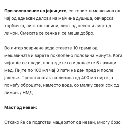
При воспаление на јајниците
, се користи мешавина од
чај од еднакви делови на мајчина душица, овчарска
торбичка, лист од капини, лист од невен и лист од
лимон. Смесата се сечка и се меша добро.
Во литар зовриена вода ставете 10 грама од
мешавината и варете поклопено половина минута. Кога
чајот ќе се олади, процедете го и додајете 6 лажици
мед. Пијте по 100 мл чај 3 пати на ден пред и после
јадење. Преостанатата количина од 400 мл пијте ја
помеѓу оброците, наместо вода, со малку свеж сок од
лимон. / НМД
Маст од невен:
Откако ќе се подготви мацератот од невен, многу брзо