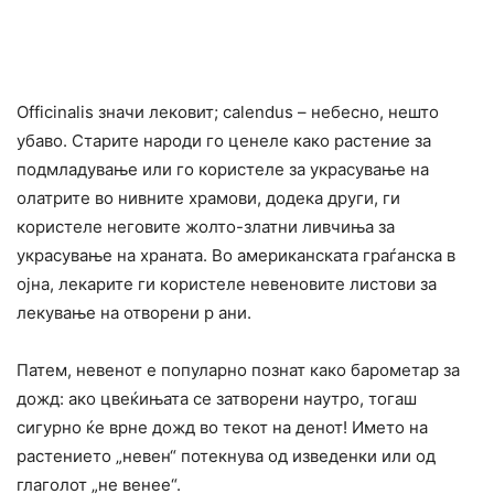
Officinalis значи лековит; calendus – небесно, нешто
убаво. Старите народи го ценеле како растение за
подмладување или го користеле за украсување на
олатрите во нивните храмови, додека други, ги
користеле неговите жолто-златни ливчиња за
украсување на храната. Во американската граѓанска в
ојна, лекарите ги користеле невеновите листови за
лекување на отворени р ани.
Патем, невенот е популарно познат како барометар за
дожд: ако цвеќињата се затворени наутро, тогаш
сигурно ќе врне дожд во текот на денот! Името на
растението „невен“ потекнува од изведенки или од
глаголот „не венее“.