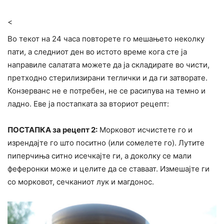
<
Во текот на 24 часа повторете го мешањето неколку
пати, а следниот ден во истото време кога сте ја
направиле салатата можете да ја складирате во чисти,
претходно стерилизирани теглички и да ги затворате.
Конзерванс не е потребен, не се расипува на темно и
ладно. Еве ја постапката за вториот рецепт:
ПОСТАПКА за рецепт 2:
Морковот исчистете го и
изрендајте го што поситно (или сомелете го). Лутите
пиперчиња ситно исечкајте ги, а доколку се мали
феферонки може и целите да се ставаат. Измешајте ги
со морковот, сечканиот лук и магдонос.