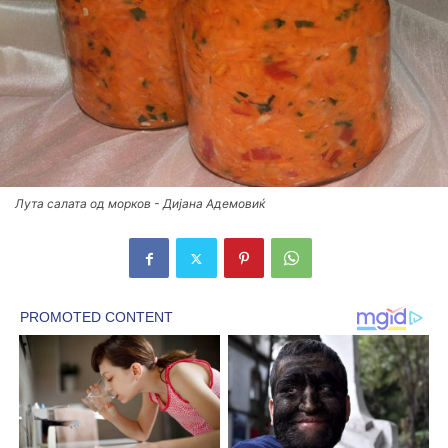
Лута салата од морков - Дијана Адемовиќ