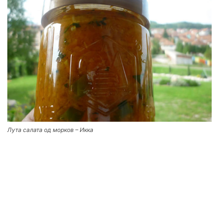
Лута салата од морков – Икка