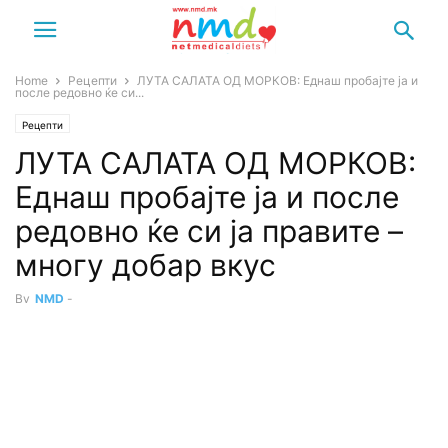
Home
Рецепти
ЛУТА САЛАТА ОД МОРКОВ: Еднаш пробајте ја и
после редовно ќе си...
Рецепти
ЛУТА САЛАТА ОД МОРКОВ:
Еднаш пробајте ја и после
редовно ќе си ја правите –
многу добар вкус
By
NMD
-