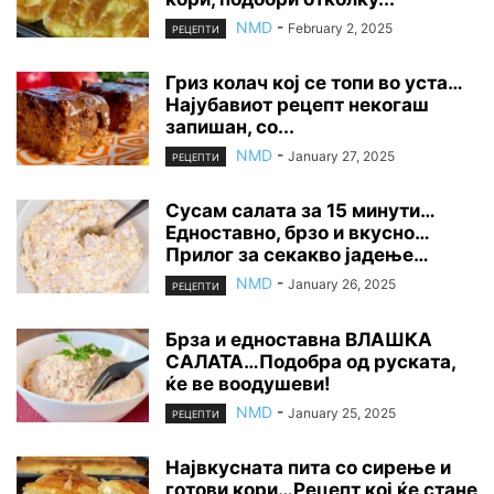
NMD
-
February 2, 2025
РЕЦЕПТИ
Гриз колач кој се топи во уста…
Најубавиот рецепт некогаш
запишан, со...
NMD
-
January 27, 2025
РЕЦЕПТИ
Сусам салата за 15 минути…
Едноставно, брзо и вкусно…
Прилог за секакво јадење…
NMD
-
January 26, 2025
РЕЦЕПТИ
Брза и едноставна ВЛАШКА
САЛАТА…Подобра од руската,
ќе ве воодушеви!
NMD
-
January 25, 2025
РЕЦЕПТИ
Највкусната пита со сирење и
готови кори…Рецепт кој ќе стане