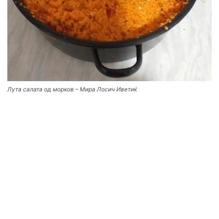
Лута салата од морков – Мира Лосич Иветиќ