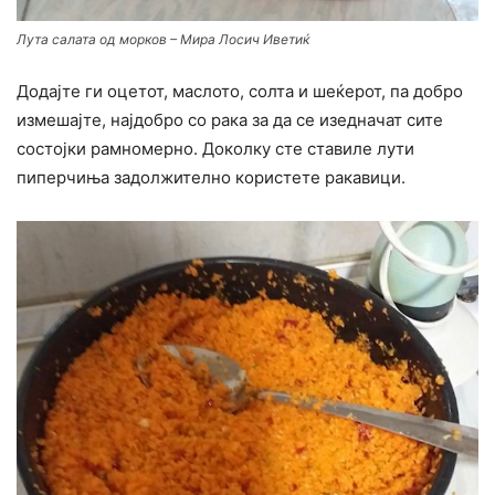
Лута салата од морков – Мира Лосич Иветиќ
Додајте ги оцетот, маслото, солта и шеќерот, па добро
измешајте, најдобро со рака за да се изедначат сите
состојки рамномерно. Доколку сте ставиле лути
пиперчиња задолжително користете ракавици.