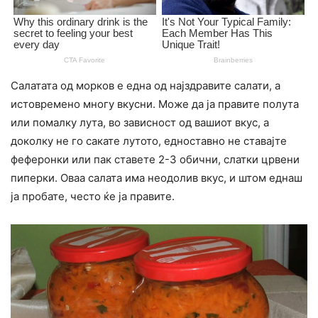
Салатата од морков е една од најздравите салати, а
истовремено многу вкусни. Може да ја правите полута
или помалку лута, во зависност од вашиот вкус, а
доколку не го сакате лутото, едноставно не ставајте
феферонки или пак ставете 2-3 обични, слатки црвени
пиперки. Оваа салата има неодолив вкус, и штом еднаш
ја пробате, често ќе ја правите.