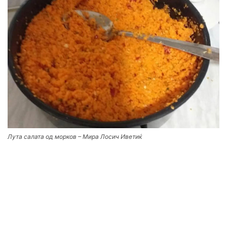
Лута салата од морков – Мира Лосич Иветиќ