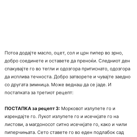
Потоа додајте масло, оцет, сол и црн пипер во зрно,
добро соединете и оставете да преноќи. Следниот ден
спакувајте го во тегли и одозгора притиснато, одозгора
да исплива течноста. Добро затворете и чувајте заедно
со другата зимница. Може веднаш да се јаде. И
постапката за третиот рецепт:
ПОСТАПКА за рецепт 3:
Морковот излупете го и
изрендајте го. Лукот излупете го и исечкјате го на
листови, а магдоносот ситно исечкјате го, како и чили
пиперчињата. Сето ставете го во еден подлабок сад