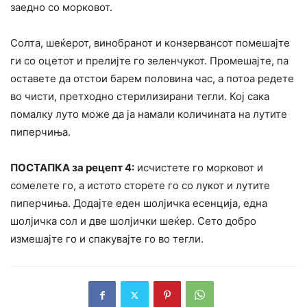
заедно со морковот.
Солта, шеќерот, винобранот и конзервансот помешајте
ги со оцетот и прелијте го зеленчукот. Промешајте, па
оставете да отстои барем половина час, а потоа редете
во чисти, претходно стерилизирани тегли. Кој сака
помалку луто може да ја намали количината на лутите
пиперчиња.
ПОСТАПКА за рецепт 4:
исчистете го морковот и
сомелете го, а истото сторете го со лукот и лутите
пиперчиња. Додајте еден шолјичка есенција, една
шолјичка сол и две шолјички шеќер. Сето добро
измешајте го и спакувајте го во тегли.