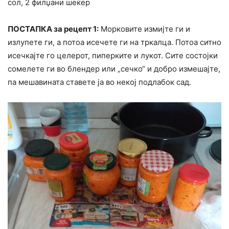
сол, 2 филџани шеќер
ПОСТАПКА за рецепт 1:
Морковите измијте ги и
излупете ги, а потоа исечете ги на тркалца. Потоа ситно
исечкајте го целерот, пиперките и лукот. Сите состојки
сомелете ги во блендер или „сечко“ и добро измешајте,
па мешавината ставете ја во некој подлабок сад.