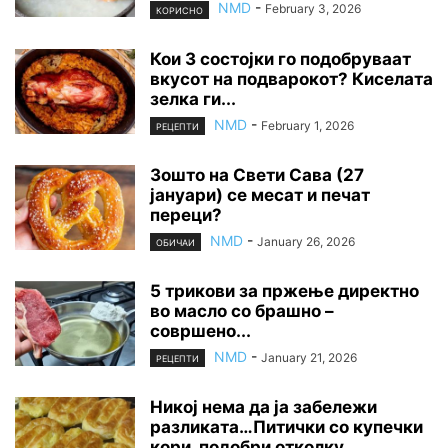
NMD
-
February 3, 2026
КОРИСНО
Кои 3 состојки го подобруваат
вкусот на подварокот? Киселата
зелка ги...
NMD
-
February 1, 2026
РЕЦЕПТИ
Зошто на Свети Сава (27
јануари) се месат и печат
переци?
NMD
-
January 26, 2026
ОБИЧАИ
5 трикови за пржење директно
во масло со брашно –
совршено...
NMD
-
January 21, 2026
РЕЦЕПТИ
Никој нема да ја забележи
разликата…Питички со купечки
кори, подобри отколку...