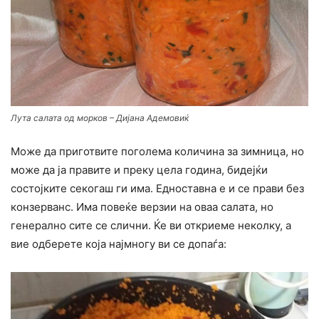
Лута салата од морков – Дијана Адемовиќ
Може да приготвите поголема количина за зимница, но
може да ја правите и преку цела година, бидејќи
состојките секогаш ги има. Едноставна е и се прави без
конзерванс. Има повеќе верзии на оваа салата, но
генерално сите се слични. Ќе ви откриеме неколку, а
вие одберете која најмногу ви се допаѓа: