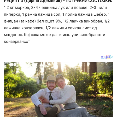
РЕЦЕПТ 3 (Дијана Адемовиќ) – ПОТРЕБНИ СОСТОЈКИ:
1,2 кг морков, 3-4 чешниња лук или повеќе, 2-3 чили
пиперки, 1 рамна лажица сол, 1 полна лажица шеќер, 1
филџан (за кафе) бел оцет 9%, 1/2 лаичка винобран, 1/2
лажичка конзервасн, 1/2 лажици сечкан лист од
магдонос. Кој сака може да ги исклучи винобранот и
конзервансот