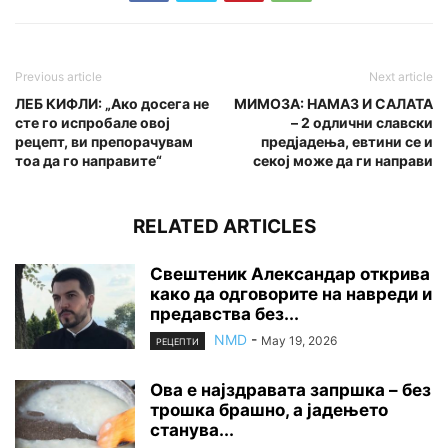
Previous article
Next article
ЛЕБ КИФЛИ: „Ако досега не
МИМОЗА: НАМАЗ И САЛАТА
сте го испробале овој
– 2 одлични славски
рецепт, ви препорачувам
предјадења, евтини се и
тоа да го направите“
секој може да ги направи
RELATED ARTICLES
Свештеник Александар открива
како да одговорите на навреди и
предавства без...
NMD
-
May 19, 2026
РЕЦЕПТИ
Ова е најздравата запршка – без
трошка брашно, а јадењето
станува...