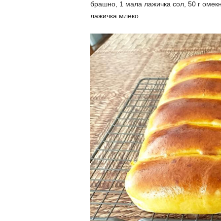
брашно, 1 мала лажичка сол, 50 г омекн
лажичка млеко