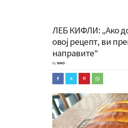
ЛЕБ КИФЛИ: „Ако до
овој рецепт, ви пр
направите“
By
NMD
-