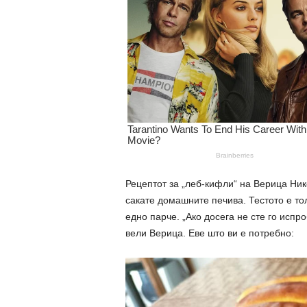
Рецептот за „леб-кифли“ на Верица Ник
сакате домашните печива. Тестото е тол
едно парче. „Ако досега не сте го испр
вели Верица. Еве што ви е потребно: