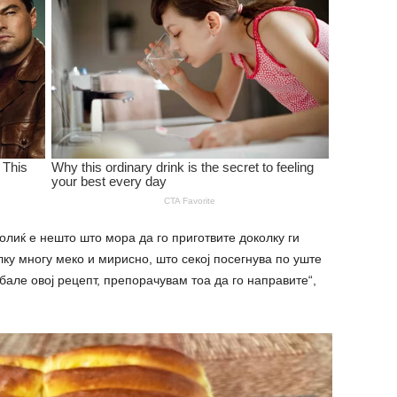
олиќ е нешто што мора да го приготвите доколку ги
ку многу меко и мирисно, што секој посегнува по уште
обале овој рецепт, препорачувам тоа да го направите“,