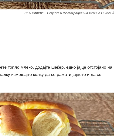
ЛЕБ КИФЛИ – Рецепт и фотографии на Верица Николиќ
те топло млеко, додајте шеќер, едно јајце отстојано на
лку измешајте колку да се рамати јајцето и да се