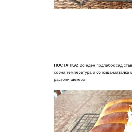
ПОСТАПКА:
Во еден подлабок сад ставе
собна температура и со жица-маталка ма
растопи шеќерот.