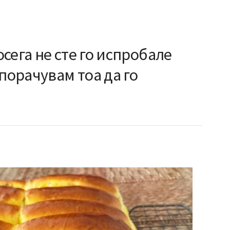
сега не сте го испробале
епорачувам тоа да го