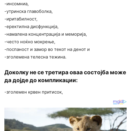
-инсомниа,
-утринска главоболка,
-иритабилност,
-еректилна дисфункција,
-намалена концентрација и меморија,
-често ноќно мокрење,
-поспаност и замор во текот на денот и
-зголемена телесна тежина.
Доколку не се третира оваа состојба може
да дојде до компликации:
-зголемен крвен притисок,