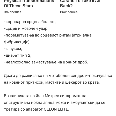
-коронарна срцева болест,
-срцев и мозочен удар,
-пореметувања во срцевиот ритам (атријална
фибрилација),
-глауком,
-диабет тип 2,
-неалкохолно замастување на црниот дроб.
Доаѓа до развивање на метаболен синдром-покачување
на крвниот притисок, мастите и шеќерот во крвта.
Во клиниката на Жан Митрев синдромот на
опструктивна ноќна апнеа може и амбулантски да се
третира со апаратот CELON ELITE.