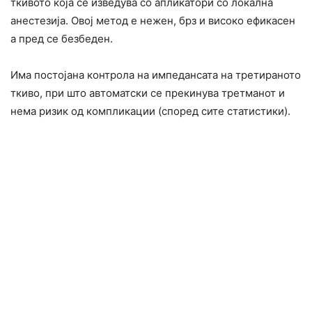
ткивото која се изведува со апликатори со локална
анестезија. Овој метод е нежен, брз и високо ефикасен
а пред се безбеден.
Има постојана контрола на импедансата на третираното
ткиво, при што автоматски се прекинува третманот и
нема ризик од компликации (според сите статистики).