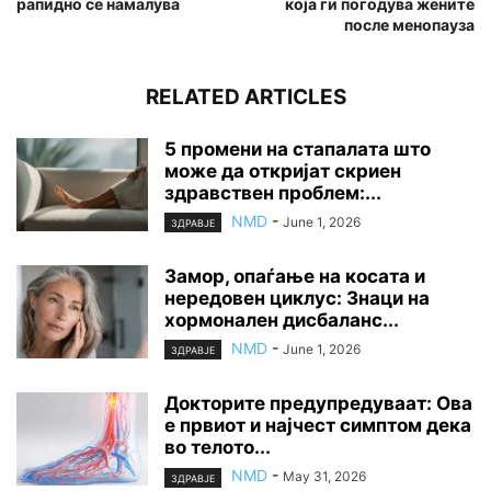
рапидно се намалува
која ги погодува жените
после менопауза
RELATED ARTICLES
5 промени на стапалата што
може да откријат скриен
здравствен проблем:...
NMD
-
June 1, 2026
ЗДРАВЈЕ
Замор, опаѓање на косата и
нередовен циклус: Знаци на
хормонален дисбаланс...
NMD
-
June 1, 2026
ЗДРАВЈЕ
Докторите предупредуваат: Ова
е првиот и најчест симптом дека
во телото...
NMD
-
May 31, 2026
ЗДРАВЈЕ