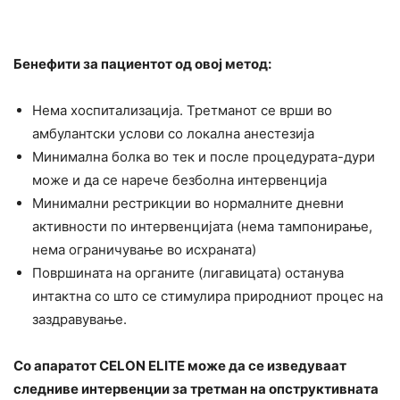
Бенефити за пациентот од овој метод:
Нема хоспитализација. Третманот се врши во
амбулантски услови со локална анестезија
Минимална болка во тек и после процедурата-дури
може и да се нарече безболна интервенција
Минимални рестрикции во нормалните дневни
активности по интервенцијата (нема тампонирање,
нема ограничување во исхраната)
Површината на органите (лигавицата) останува
интактна со што се стимулира природниот процес на
заздравување.
Со апаратот CELON ELITE може да се изведуваат
следниве интервенции за третман на опструктивната