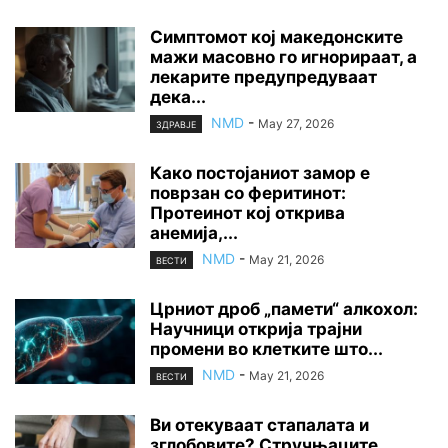
Симптомот кој македонските
мажи масовно го игнорираат, а
лекарите предупредуваат
дека...
NMD
-
May 27, 2026
ЗДРАВЈЕ
Како постојаниот замор е
поврзан со феритинот:
Протеинот кој открива
анемија,...
NMD
-
May 21, 2026
ВЕСТИ
Црниот дроб „памети“ алкохол:
Научници открија трајни
промени во клетките што...
NMD
-
May 21, 2026
ВЕСТИ
Ви отекуваат стапалата и
зглобовите? Стручњаците