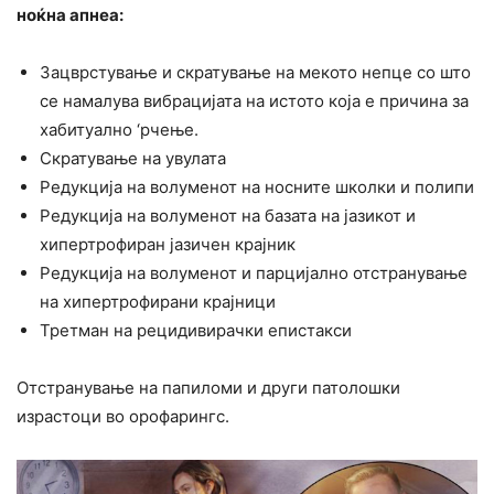
ноќна апнеа:
Зацврстување и скратување на мекото непце со што
се намалува вибрацијата на истото која е причина за
хабитуално ‘рчење.
Скратување на увулата
Редукција на волуменот на носните школки и полипи
Редукција на волуменот на базата на јазикот и
хипертрофиран јaзичен крајник
Редукција на волуменот и парцијално отстранување
на хипертрофирани крајници
Третман на рецидивирачки епистакси
Отстранување на папиломи и други патолошки
израстоци во орофарингс.