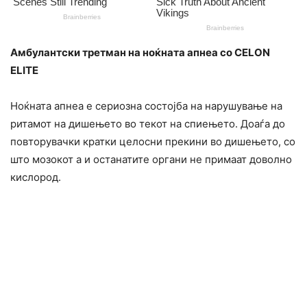
Амбулантски третман на ноќната апнеа со CELON
ELITE
Ноќната апнеа е сериозна состојба на нарушување на
ритамот на дишењето во текот на спиењето. Доаѓа до
повторувачки кратки целосни прекини во дишењето, со
што мозокот а и останатите органи не примаат доволно
кислород.