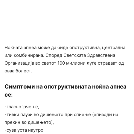
Ноќната апнеа може да биде опструктивна, централна
или комбинирана. Според Светската Здравствена
Организација во светот 100 милиони луѓе страдаат од
оваа болест.
Симптоми на опструктивната ноќна апнеа
се:
-гласно ‘рчење,
-тивки паузи во дишењето при спиење (епизоди на
прекин во дишењето),
-сува уста наутро,