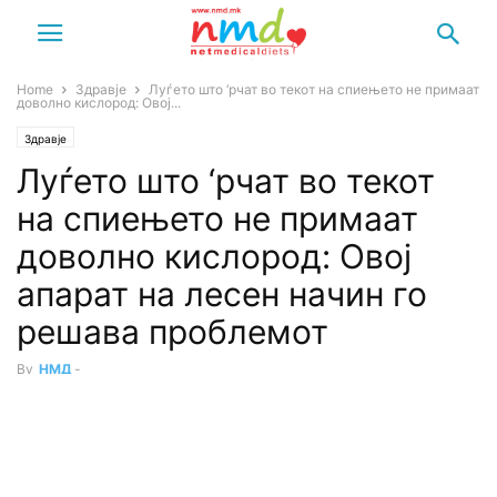
Home
Здравје
Луѓето што ‘рчат во текот на спиењето не примаат
доволно кислород: Овој...
Здравје
Луѓето што ‘рчат во текот
на спиењето не примаат
доволно кислород: Овој
апарат на лесен начин го
решава проблемот
By
НМД
-