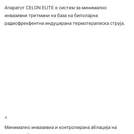
Апаратот CELON ELITE е систем за минимално
инвазивни третмани на база на биполарна
радиофрекфентна индуцирана термотераписка струја.
<
Минимално инвазивна и контролирана аблација на