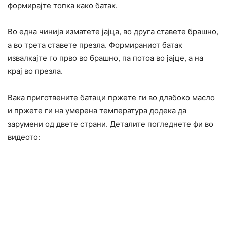
формирајте топка како батак.
Во една чинија изматете јајца, во друга ставете брашно,
а во трета ставете презла. Формираниот батак
извалкајте го прво во брашно, па потоа во јајце, а на
крај во презла.
Вака приготвените батаци пржете ги во длабоко масло
и пржете ги на умерена температура додека да
зарумени од двете страни. Деталите погледнете фи во
видеото: