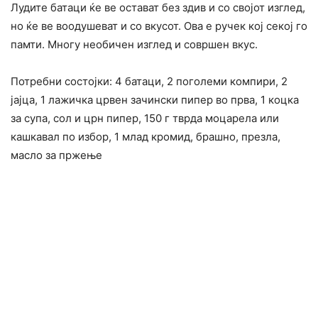
Лудите батаци ќе ве остават без здив и со својот изглед,
но ќе ве воодушеват и со вкусот. Ова е ручек кој секој го
памти. Многу необичен изглед и совршен вкус.
Потребни состојки: 4 батаци, 2 поголеми компири, 2
јајца, 1 лажичка црвен зачински пипер во прва, 1 коцка
за супа, сол и црн пипер, 150 г тврда моцарела или
кашкавал по избор, 1 млад кромид, брашно, презла,
масло за пржење