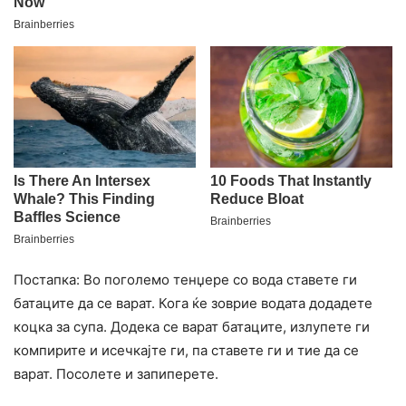
Постапка: Во поголемо тенџере со вода ставете ги
батаците да се варат. Кога ќе зоврие водата додадете
коцка за супа. Додека се варат батаците, излупете ги
компирите и исечкајте ги, па ставете ги и тие да се
варат. Посолете и запиперете.