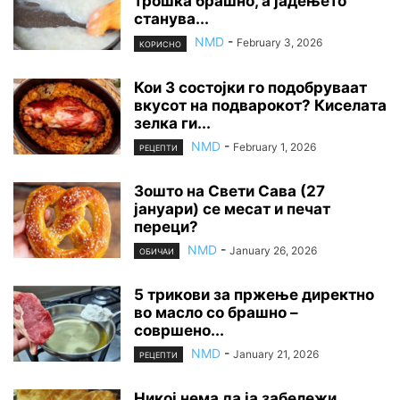
трошка брашно, а јадењето
станува...
NMD
-
February 3, 2026
КОРИСНО
Кои 3 состојки го подобруваат
вкусот на подварокот? Киселата
зелка ги...
NMD
-
February 1, 2026
РЕЦЕПТИ
Зошто на Свети Сава (27
јануари) се месат и печат
переци?
NMD
-
January 26, 2026
ОБИЧАИ
5 трикови за пржење директно
во масло со брашно –
совршено...
NMD
-
January 21, 2026
РЕЦЕПТИ
Никој нема да ја забележи