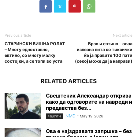
Previous article
Next article
СТАРИНСКИ ВИШНА РОЛАТ
Брзо и евтино – оваа
– Многу едноставно,
излеана пита со тиквички
евтино, со многу малку
ќе ја правите 100 пати
состојки, а се топи во уста
(секој може да ја направи)
RELATED ARTICLES
Свештеник Александар открива
како да одговорите на навреди и
предавства без...
NMD
-
May 19, 2026
РЕЦЕПТИ
Ова е најздравата запршка – без