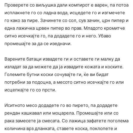
Проверете со виљушка дали компирот е варен, па потоа
исплакнете го со ладна вода, исцедете го и изгмечете
го како за пире. Зачинете со сол, сув зачин, црн пипер и
една лажичка црвен пипер во прав. Младото кромитче
ситно исечкајте го, па додадете го и него. Убаво
промешајте за да се изедначи.
Варените батаци извадете ги и оставете ги малку да
изладат за да можете да ја извадите кожата и коските.
Големите бутни коски сочувајте ги, ќе ви бидат
потребни за подоцна, а месото ситно исечкајте го или
исцепкајте го со прсти.
Иситното месо додадете го во пирето, па додадете
рендан кашкавал или моцарела. Промешајте или со
рака замесете ја смесата. Со лажица зафатете поголема
количина врз дланката, ставете коска, поклопете и