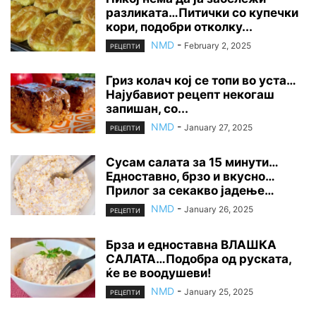
разликата…Питички со купечки
кори, подобри отколку...
NMD
-
February 2, 2025
РЕЦЕПТИ
Гриз колач кој се топи во уста…
Најубавиот рецепт некогаш
запишан, со...
NMD
-
January 27, 2025
РЕЦЕПТИ
Сусам салата за 15 минути…
Едноставно, брзо и вкусно…
Прилог за секакво јадење…
NMD
-
January 26, 2025
РЕЦЕПТИ
Брза и едноставна ВЛАШКА
САЛАТА…Подобра од руската,
ќе ве воодушеви!
NMD
-
January 25, 2025
РЕЦЕПТИ