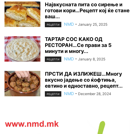
Највкусната пита со сирење и
готови кори…Рецепт кој ќе стане
ваш...
NMD
-
January 25, 2025
РЕЦЕПТИ
ТАРТАР СОС КАКО ОД
РЕСТОРАН…Се прави за 5
минути и многу...
NMD
-
January 8, 2025
РЕЦЕПТИ
ПРСТИ ДА ИЗЛИЖЕШ…Многу
вкусно јадење со ќофтиња,
евтино и едноставно, рецепт...
NMD
-
December 28, 2024
РЕЦЕПТИ