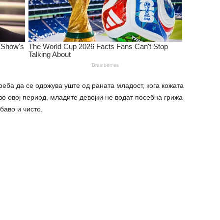
реба да се одржува уште од раната младост, кога кожата
во овој период, младите девојки не водат посебна гpижа
баво и чисто.