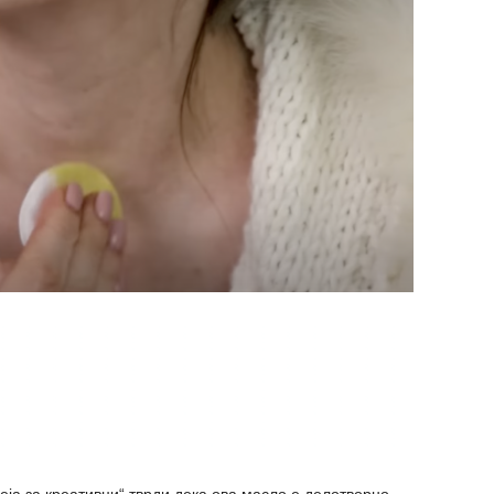
еја за креативци“ тврди дека ова масло е делотворно