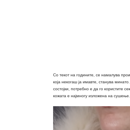
Со текот на годините, се намалува прои
која некогаш ја имавте, станува минатo
состојки, потребно е да го користите с
кожата е најмногу изложена на сушење.