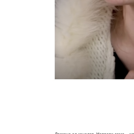
Драгана од каналот „Направи сама – ид