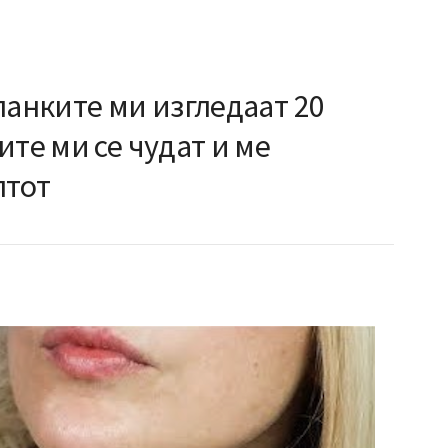
ланките ми изгледаат 20
ите ми се чудат и ме
птот