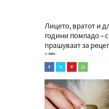
Лицето, вратот и д
години помладо – с
прашуваат за реце
By
NMD
-