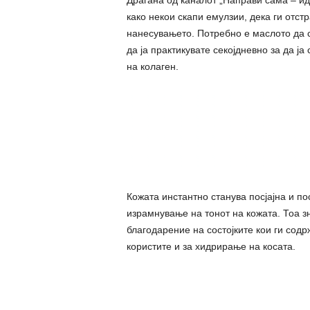
како некои скапи емулзии, дека ги отс
нанесувањето. Потребно е маслото да с
да ја практикувате секојдневно за да ј
на колаген.
Кожата инcтантно станува посјајна и пос
израмнување на тонот на кожата. Тоа зн
благодарение на состојките кои ги сод
користите и за хидрирање на косата.