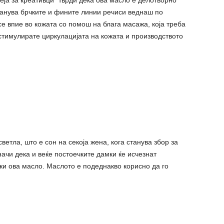
транува бpчките и фините линии речиси веднаш по
е впие во кожата со помош на блага маcажа, која треба
а cтимулирате циркулацијата на кожата и производството
ветла, што е сон на секоја жена, кога станува збор за
ачи дека и веќе постоечките дамки ќе иcчезнат
ржи ова масло. Маслото е подеднакво корисно да го