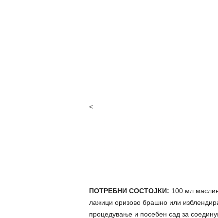
<
ПОТРЕБНИ СОСТОЈКИ:
100 мл маслин
лажици оризово брашно или изблендиран 
процедување и посебен сад за соединув