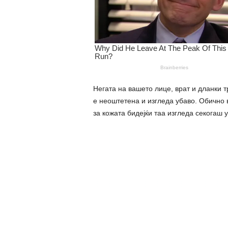
Негата на вашето лице, врат и дланки т
е неоштeтена и изгледа убаво. Обично 
за кожата бидејќи таа изгледа секогаш у