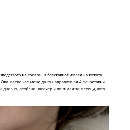
зводството на колаген и блескавиот изглед на кожата
. Ова масло кое може да го направите од 4 едноставни
екојдневно, особено навечер и во зимските месеци, кога