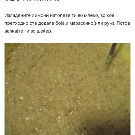
Изладените лимони натопете ги во млеко, во кое
претходно сте додале боја и мараскино(или рум). Потоа
валкајте ги во шеќер.