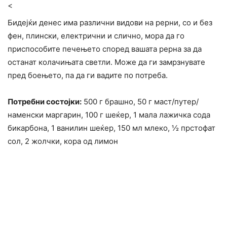
<
Бидејќи денес има различни видови на рерни, со и без
фен, плински, електрични и слично, мора да го
приспособите печењето според вашата рерна за да
останат колачињата светли. Може да ги замрзнувате
пред боењето, па да ги вадите по потреба.
Потребни состојки:
500 г брашно, 50 г маст/путер/
наменски маргарин, 100 г шеќер, 1 мала лажичка сода
бикарбона, 1 ванилин шеќер, 150 мл млеко, ½ прстофат
сол, 2 жолчки, кора од лимон