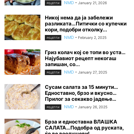
NMD
-
January 21, 2026
РЕЦЕПТИ
Никој нема да ја забележи
разликата…Питички со купечки
кори, подобри отколку...
NMD
-
February 2, 2025
РЕЦЕПТИ
Гриз колач кој се топи во уста…
Најубавиот рецепт некогаш
запишан, со...
NMD
-
January 27, 2025
РЕЦЕПТИ
Сусам салата за 15 минути…
Едноставно, брзо и вкусно…
Прилог за секакво јадење…
NMD
-
January 26, 2025
РЕЦЕПТИ
Брза и едноставна ВЛАШКА
САЛАТА…Подобра од руската,
ќе ве воодушеви!