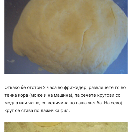
Откако ќе отстои 2 часа во фрижидер, развлечете го во
тенка кора (може и на машина), па сечете кругови со
модла или чаша, со величина по ваша желба. На секој
круг се става по лажичка фил.