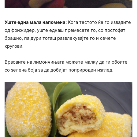
Уште една мала напомена:
Кога тестото ќе го извадите
од фрижидер, уште еднаш премесете го, со прстофат
брашно, па дури тогаш развлекувајте го и сечете
кругови.
Врвовите на лимончињата можете малку да ги обоите
со зелена боја за да добијат поприроден изглед.