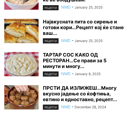
NMD
-
January 25, 2025
РЕЦЕПТИ
Највкусната пита со сирење и
готови кори…Рецепт кој ќе стане
ваш...
NMD
-
January 25, 2025
РЕЦЕПТИ
ТАРТАР СОС КАКО ОД
РЕСТОРАН…Се прави за 5
минути и многу...
NMD
-
January 8, 2025
РЕЦЕПТИ
ПРСТИ ДА ИЗЛИЖЕШ…Многу
вкусно јадење со ќофтиња,
евтино и едноставно, рецепт...
NMD
-
December 28, 2024
РЕЦЕПТИ