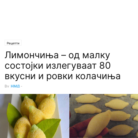
Рецепти
Лимончиња – од малку
состојки излегуваат 80
вкусни и ровки колачиња
By
НМД
-