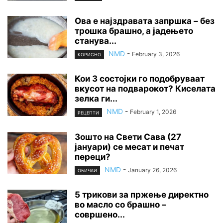
Ова е најздравата запршка – без
трошка брашно, а јадењето
станува...
NMD
-
February 3, 2026
КОРИСНО
Кои 3 состојки го подобруваат
вкусот на подварокот? Киселата
зелка ги...
NMD
-
February 1, 2026
РЕЦЕПТИ
Зошто на Свети Сава (27
јануари) се месат и печат
переци?
NMD
-
January 26, 2026
ОБИЧАИ
5 трикови за пржење директно
во масло со брашно –
совршено...