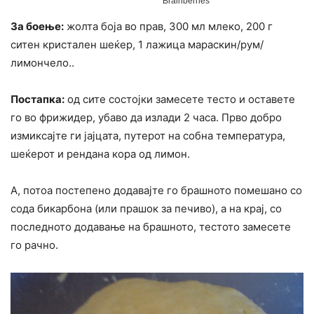
За боење:
жолта боја во прав, 300 мл млеко, 200 г
ситен кристален шеќер, 1 лажица мараскин/рум/
лимончело..
Постапка:
од сите состојки замесете тесто и оставете
го во фрижидер, убаво да излади 2 часа. Прво добро
измиксајте ги јајцата, путерот на собна температура,
шеќерот и рендана кора од лимон.
А, потоа постепено додавајте го брашното помешано со
сода бикарбона (или прашок за печиво), а на крај, со
последното додавање на брашното, тестото замесете
го рачно.