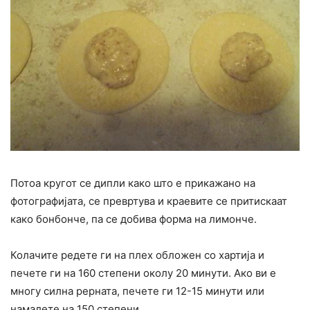
Потоа кругот се дипли како што е прикажано на
фотографијата, се превртува и краевите се притискаат
како бонбонче, па се добива форма на лимонче.
Колачите редете ги на плех обложен со хартија и
печете ги на 160 степени околу 20 минути. Ако ви е
многу силна рерната, печете ги 12-15 минути или
намалете на 150 степени.