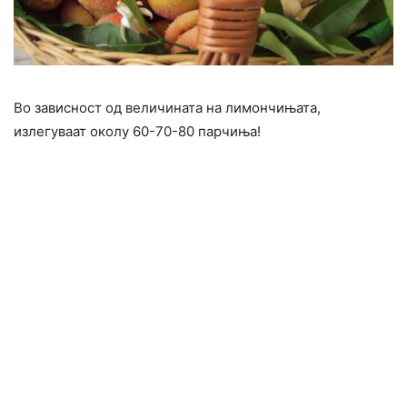
Во зависност од величината на лимончињата,
излегуваат околу 60-70-80 парчиња!