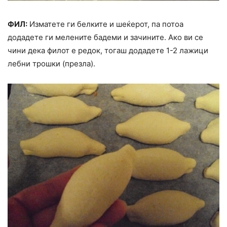
ФИЛ:
Изматете ги белките и шеќерот, па потоа
додадете ги мелените бадеми и зачините. Ако ви се
чини дека филот е редок, тогаш додадете 1-2 лажици
лебни трошки (презла).