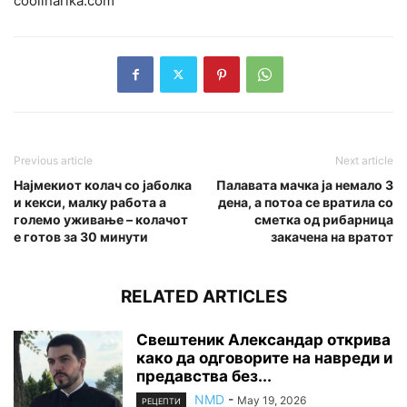
сoolinarika.сom
Previous article
Next article
Најмекиот колач со јаболка
Палавата мачка ја немало 3
и кекси, малку работа а
дена, а потоа се вратила со
големо уживање – колачот
сметка од рибарница
е готов за 30 минути
закачена на вратот
RELATED ARTICLES
Свештеник Александар открива
како да одговорите на навреди и
предавства без...
NMD
-
May 19, 2026
РЕЦЕПТИ