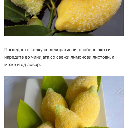
Погледнете колку се декоративни, особено ако ги
наредите во чинијата со свежи лимонови листови, а
може и од ловор: