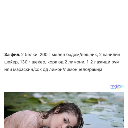
За фил:
2 белки, 200 г мелен бадем/лешник, 2 ванилин
шеќер, 130 г шеќер, кора од 2 лимони, 1-2 лажици рум
или мараскин/сок од лимон/лимончело/ракија