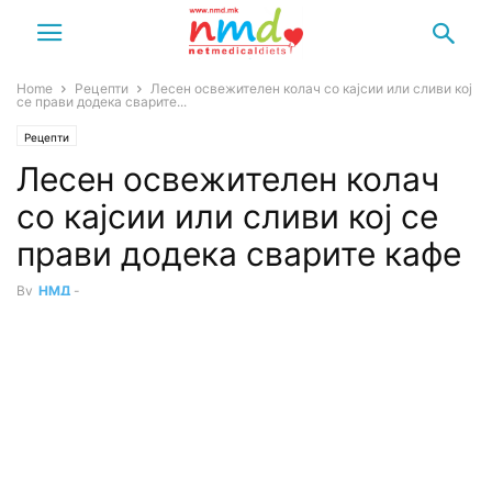
Home
Рецепти
Лесен освежителен колач со кајсии или сливи кој
се прави додека сварите...
Рецепти
Лесен освежителен колач
со кајсии или сливи кој се
прави додека сварите кафе
By
НМД
-