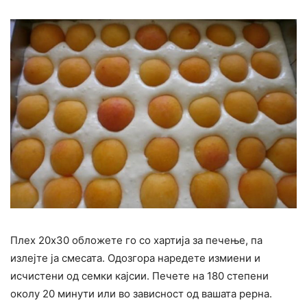
Плех 20х30 обложете го со хартија за печење, па
излејте ја смесата. Одозгора наредете измиени и
исчистени од семки кајсии. Печете на 180 степени
околу 20 минути или во зависност од вашата рерна.