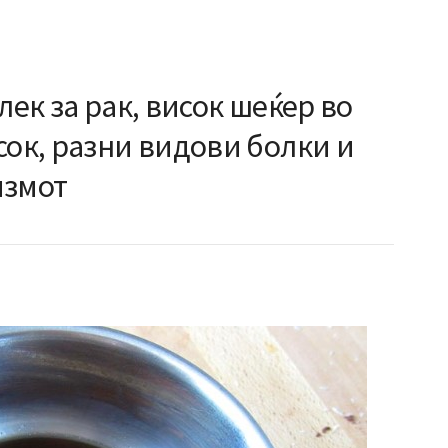
лек за рак, висок шеќер во
сок, разни видови болки и
измот