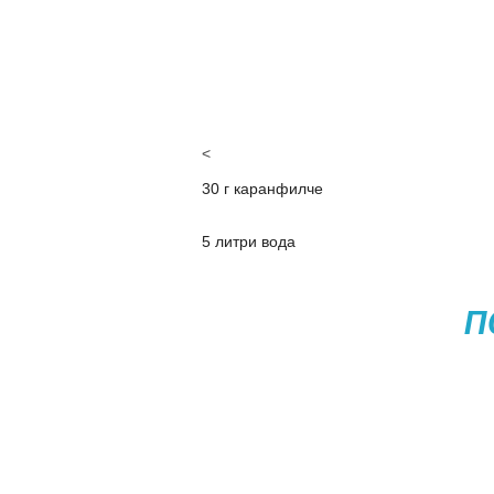
<
30 г каранфилче
5 литри вода
П