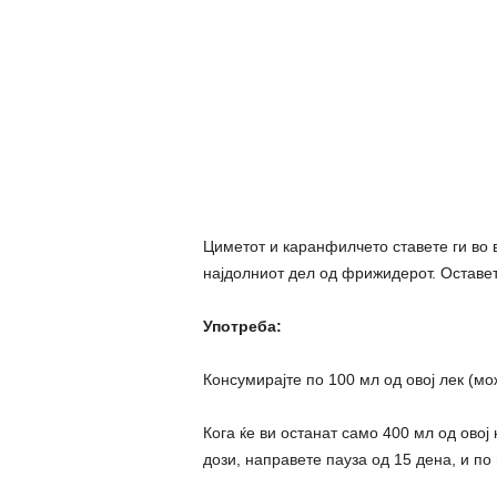
Циметот и каранфилчето ставете ги во во
најдолниот дел од фрижидерот. Оставет
Употреба:
Консумирајте по 100 мл од овој лек (мо
Кога ќе ви останат само 400 мл од овој
дози, направете пауза од 15 дена, и по