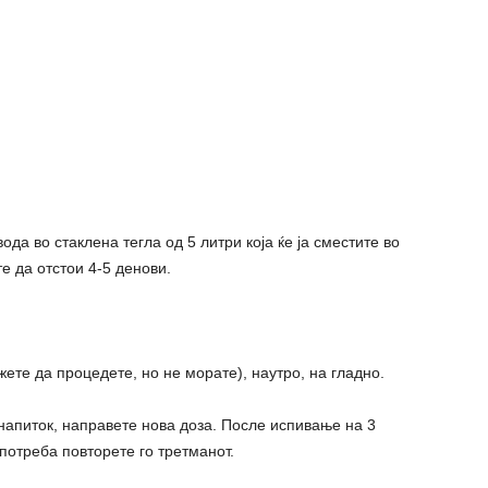
да во стаклена тегла од 5 литри која ќе ја сместите во
е да отстои 4-5 денови.
жете да процедете, но не морате), наутро, на гладно.
 напиток, направете нова доза. После испивање на 3
 потреба повторете го третманот.