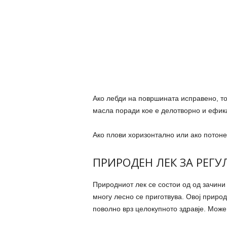
Ако лебди на површината исправено, то
масла поради кое е делотворно и ефик
Ако плови хоризонтално или ако потоне 
ПРИРОДЕН ЛЕК ЗА РЕГУ
Природниот лек се состои од од зачини
многу лесно се приготвува. Овој приро
поволно врз целокупното здравје. Може