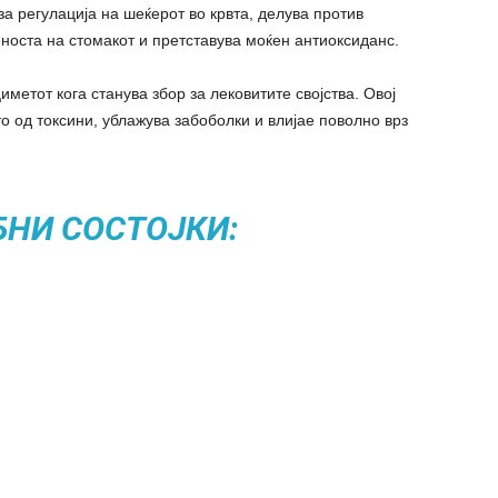
за регулација на шеќерот во крвта, делува против
носта на стомакот и претставува моќен антиоксиданс.
метот кога станува збор за лековитите својства. Овој
о од токсини, ублажува забоболки и влијае поволно врз
БНИ СОСТОЈКИ: