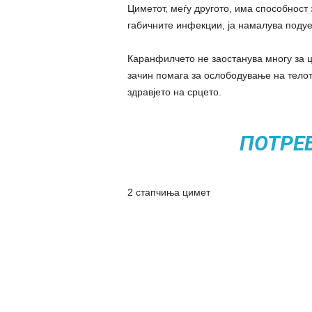
Циметот, меѓу другото, има способност 
габичните инфекции, ја намалува подуе
Каранфилчето не заостанува многу за ци
зачин помага за ослободување на телот
здравјето на срцето.
ПОТРЕ
2 стапчиња цимет