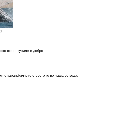
то сте го купиле е добро.
етно каранфилчето стевете го во чаша со вода.