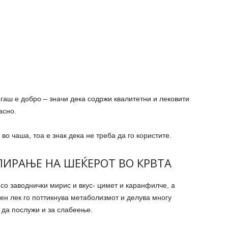
гаш е добро – значи дека содржи квалитетни и лековити
асно.
во чаша, тоа е знак дека не треба да го користите.
ЛИРАЊЕ НА ШЕЌЕРОТ ВО КРВТА
 со заводнички мирис и вкус- цимет и каранфилче, а
ден лек го поттикнува метаболизмот и делува многу
 да послужи и за слабеење.