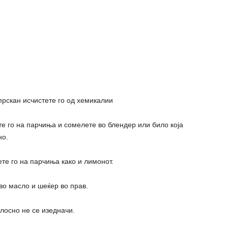
рскан исчистете го од хемикалии​
јте го на парчиња и сомелете во блендер или било која
но.
те го на парчиња како и лимонот.
во масло и шеќер во прав.
лосно не се изедначи.