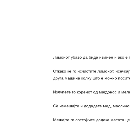
Лимонот убаво да биде измиен и ако е п
Откако ќе го исчистите лимонот, исечка
друга машина колку што е можно посит
Излупете го коренот од магдонос и меле
Сѐ измешајте и додадете мед, маслино
Мешајте ги состојките додека масата це