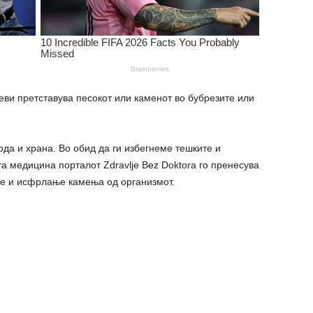
ви претставува песокот или каменот во бубрезите или
ода и храна. Во обид да ги избегнеме тешките и
 медицина порталот Zdravlje Bez Doktora го пренесува
е и исфрлање камења од организмот.