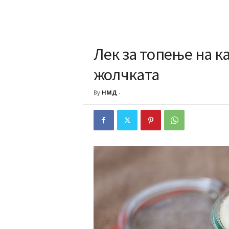
Лек за топење на к
жолчката
By
НМД
-