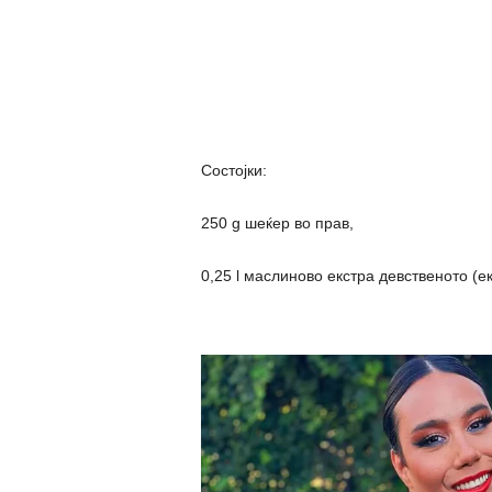
Состојки:
250 g шеќер во прав,
0,25 l маслиново екстра девственото (е