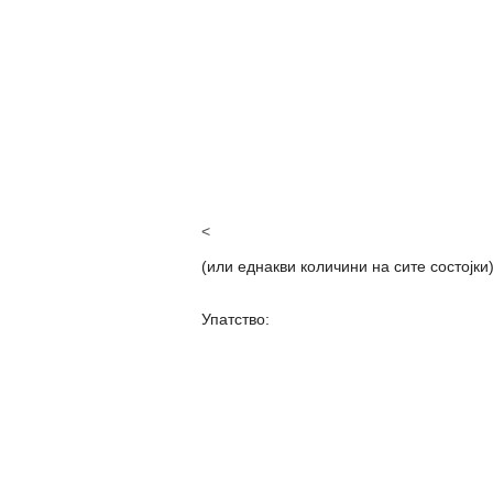
<
(или еднакви количини на сите состојки
Упатство: