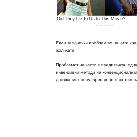
Еден заеднички проблем во нашите крае
жолчката.
Проблемот најчесто е предизвикан од в
инвензивни методи на конвенционалната
докажаниот популарен рецепт за топењ