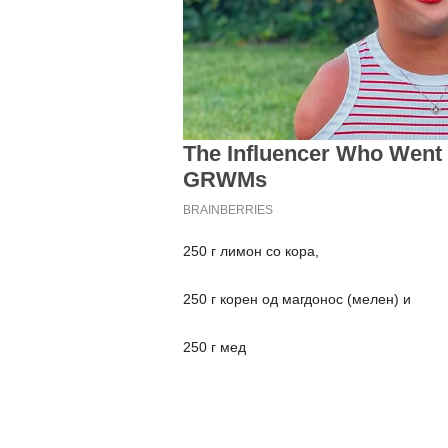
250 г лимон со кора,
250 г корен од магдонос (мелен) и
250 г мед