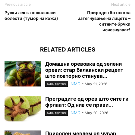
Previous article
Next article
Руски лек за онколошки
Природен ботокс за
болести (тумор на кожа)
затегнување на лицето –
ситните брчки
исчезнуваат!
RELATED ARTICLES
Домашна оревовка од зелени
ореви: стар балкански рецепт
што повторно станува...
NMD
-
May 21, 2026
БИЛКАРСТВО
Преградите од орев што сите ги
фрлаат: Од нив се прави...
NMD
-
May 20, 2026
БИЛКАРСТВО
Природен мевлем од чувар