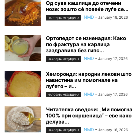
Од сува кашлица до отечени
нозе: зошто сè повеќе луѓе се...
NMD
-
January 18, 2026
НАРОДНА МЕДИЦИНА
Ортопедот се изненадил: Како
по фрактура на карлица
заздравила без гипс...
NMD
-
January 17, 2026
НАРОДНА МЕДИЦИНА
Хемороиди: народни лекови што
навистина им помогнале на
луѓето – и...
NMD
-
January 17, 2026
НАРОДНА МЕДИЦИНА
Читателка сведочи: „Ми помогна
100% при скршеница“ – еве како
делува...
NMD
-
January 16, 2026
НАРОДНА МЕДИЦИНА