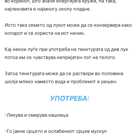
во коренот, што значи енергијата кружи, па така,
најлековита е најмногу околу пладне.
Исто така семето од лукот може да се конзервира како
копарот и се користи на ист начин.
Кај некои луѓе при употреба на тинктурата од див лук
потоа им се чувствува непријатен пот на телото.
Затоа тинктурата може да се раствори во половина
шолја млеко наместо вода и проблемот е решен.
УПОТРЕБА:
-Лекува и смирува кашлица
-Го јакне срцето и ослабениот срцев мускул