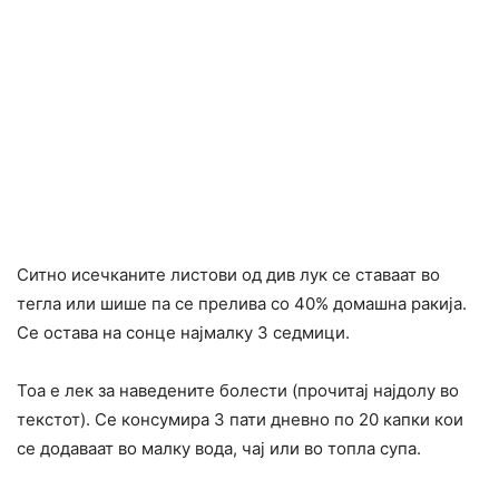
Ситно исечканите листови од див лук се ставаат во
тегла или шише па се прелива со 40% домашна ракија.
Се остава на сонце најмалку 3 седмици.
Тоа е лек за наведените болести (прочитај најдолу во
текстот). Се консумира 3 пати дневно по 20 капки кои
се додаваат во малку вода, чај или во топла супа.