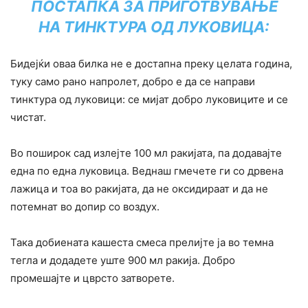
ПОСТАПКА ЗА ПРИГОТВУВАЊЕ
НА ТИНКТУРА ОД ЛУКОВИЦА:
Бидејќи оваа билка не е достапна преку целата година,
туку само рано напролет, добро е да се направи
тинктура од луковици: се мијат добро луковиците и се
чистат.
Во поширок сад излејте 100 мл ракијата, па додавајте
една по една луковица. Веднаш гмечете ги со дрвена
лажица и тоа во ракијата, да не оксидираат и да не
потемнат во допир со воздух.
Така добиената кашеста смеса прелијте ја во темна
тегла и додадете уште 900 мл ракија. Добро
промешајте и цврсто затворете.