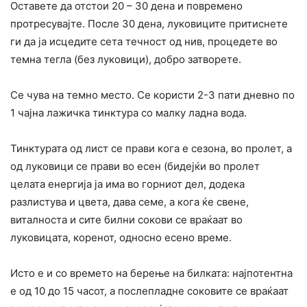
Оставете да отстои 20 – 30 дена и повремено
протресувајте. После 30 дена, луковиците притиснете
ги да ја исцедите сета течност од нив, процедете во
темна тегла (без луковици), добро затворете.
Се чува на темно место. Се користи 2-3 пати дневно по
1 чајна лажичка тинктура со малку ладна вода.
Тинктурата од лист се прави кога е сезона, во пролет, а
од луковици се прави во есен (бидејќи во пролет
целата енергија ја има во горниот дел, додека
разлистува и цвета, дава семе, а кога ќе свене,
виталноста и сите билни сокови се враќаат во
луковицата, коренот, односно есено време.
Исто е и со времето на берење на билката: најпотентна
е од 10 до 15 часот, а послепладне соковите се враќаат