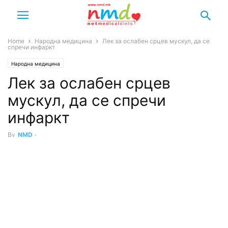
Home
Народна медицина
Лек за ослабен срцев мускул, да се
спречи инфаркт
Народна медицина
Лек за ослабен срцев
мускул, да се спречи
инфаркт
By
NMD
-