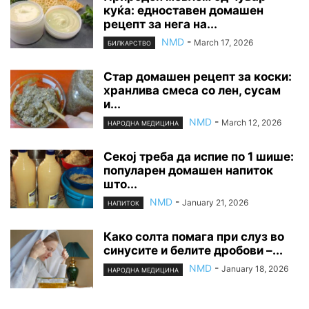
куќа: едноставен домашен
рецепт за нега на...
NMD
-
March 17, 2026
БИЛКАРСТВО
Стар домашен рецепт за коски:
хранлива смеса со лен, сусам
и...
NMD
-
March 12, 2026
НАРОДНА МЕДИЦИНА
Секој треба да испие по 1 шише:
популарен домашен напиток
што...
NMD
-
January 21, 2026
НАПИТОК
Како солта помага при слуз во
синусите и белите дробови –...
NMD
-
January 18, 2026
НАРОДНА МЕДИЦИНА