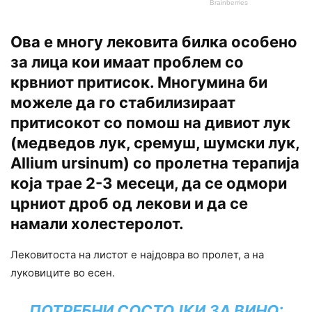
Ова е многу лековита билка особено
за лица кои имаат проблем со
крвниот притисок. Многумина би
можеле да го стабилизираат
притисокот со помош на дивиот лук
(медведов лук, сремуш, шумски лук,
Allium ursinum) со пролетна терапија
која трае 2-3 месеци, да се одмори
црниот дроб од лекови и да се
намали холестеролот.
Лековитоста на листот е најдовра во пролет, а на
луковиците во есен.
ПОТРЕБНИ СОСТОЈКИ ЗА ВИНО: