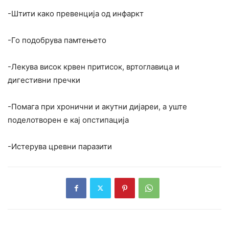
-Штити како превенција од инфаркт
-Го подобрува памтењето
-Лекува висок крвен притисок, вртоглавица и
дигестивни пречки
-Помага при хронични и акутни дијареи, а уште
поделотворен е кај опстипација
-Истерува цревни паразити