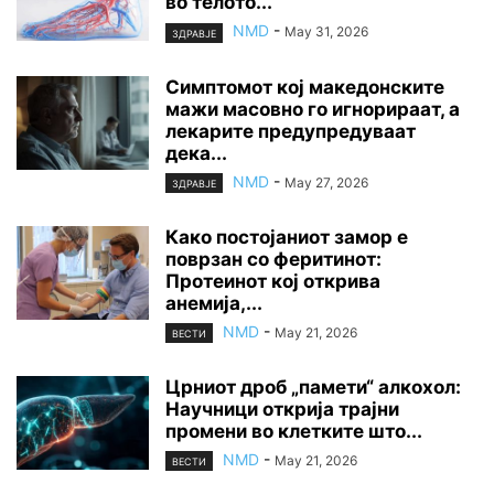
во телото...
NMD
-
May 31, 2026
ЗДРАВЈЕ
Симптомот кој македонските
мажи масовно го игнорираат, а
лекарите предупредуваат
дека...
NMD
-
May 27, 2026
ЗДРАВЈЕ
Како постојаниот замор е
поврзан со феритинот:
Протеинот кој открива
анемија,...
NMD
-
May 21, 2026
ВЕСТИ
Црниот дроб „памети“ алкохол:
Научници открија трајни
промени во клетките што...
NMD
-
May 21, 2026
ВЕСТИ