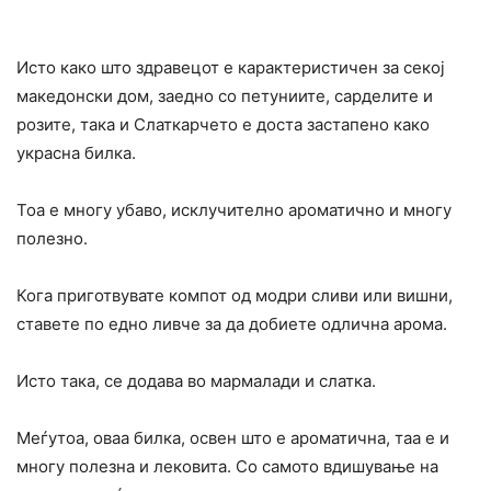
Исто како што здравецот е карактеристичен за секој
македонски дом, заедно со петуниите, сарделите и
розите, така и Слаткарчето е доста застапено како
украсна билка.
Тоа е многу убаво, исклучително ароматично и многу
полезно.
Кога приготвувате компот од модри сливи или вишни,
ставете по едно ливче за да добиете одлична арома.
Исто така, се додава во мармалади и слатка.
Меѓутоа, оваа билка, освен што е ароматична, таа е и
многу полезна и лековита. Со самото вдишување на