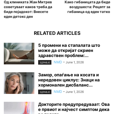
Од клиниката Жан Митрев
Како гибаницата да биде
советуваат каков треба да
воздушеста: Рецепт за
биде појадокот: Внесете
гибаница од еден татко
еден детокс ден
RELATED ARTICLES
5 промени на стапалата што
може да откријат скриен
здравствен проблем:...
NMD
-
June 1, 2026
ЗДРАВЈЕ
Замор, опаѓање на косата и
нередовен циклус: Знаци на
хормонален дисбаланс...
NMD
-
June 1, 2026
ЗДРАВЈЕ
Докторите предупредуваат: Ова
е првиот и најчест симптом дека