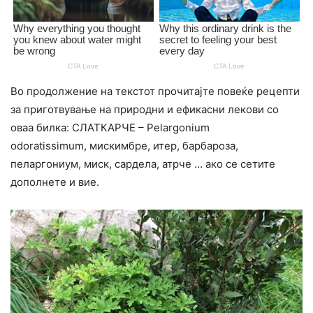
Во продолжение на текстот прочитајте повеќе рецепти
за приготвување на природни и ефикасни лекови со
оваа билка: СЛАТКАРЧЕ – Pelargonium
odoratissimum, мискимбре, итер, барбароза,
пеларгониум, миск, сардела, атрче … ако се сетите
дополнете и вие.