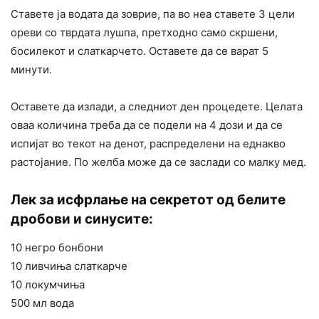
Ставете ја водата да зоврие, па во неа ставете 3 цели
ореви со тврдата лушпа, претходно само скршени,
босилекот и слаткарчето. Оставете да се варат 5
минути.
Оставете да излади, а следниот ден процедете. Целата
оваа количина треба да се подели на 4 дози и да се
испијат во текот на денот, распределени на еднакво
растојание. По желба може да се заслади со малку мед.
Лек за исфрлање на секретот од белите
дробови и синусите:
10 негро бонбони
10 ливчиња слаткарче
10 локумчиња
500 мл вода