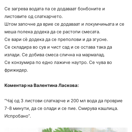
Се загрева водата па се додаваат бонбоните и
листовите од слаткарчето.
Штом започне да врие се додаваат и локумчињата и се
меша полека додека да се растопи смесата.
Се вари сè додека да се преполови и да згусне.
Се складира во сув и чист сад и се остава така да
излади. Се добива смеса слична на мармалад.
Се конзумира по едно лажиче наутро. Се чува во
фрижидер.
Коментар на Валентина Ласкова:
“Чај од 3 листови слаткарче и 200 мл вода да проврие
7-8 минути, да се олади и се пие. Смирува кашлица.
Испробано”.