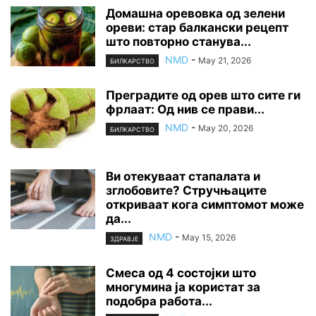
Домашна оревовка од зелени
ореви: стар балкански рецепт
што повторно станува...
NMD
-
May 21, 2026
БИЛКАРСТВО
Преградите од орев што сите ги
фрлаат: Од нив се прави...
NMD
-
May 20, 2026
БИЛКАРСТВО
Ви отекуваат стапалата и
зглобовите? Стручњаците
откриваат кога симптомот може
да...
NMD
-
May 15, 2026
ЗДРАВЈЕ
Смеса од 4 состојки што
многумина ја користат за
подобра работа...