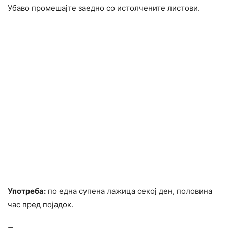
Убаво промешајте заедно со истолчените листови.
Употреба:
по една супена лажица секој ден, половина
час пред појадок.