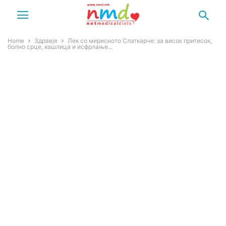
Home
Здравје
Лек со мирисното Слаткарче: за висок притисок,
болно срце, кашлица и исфрлање...