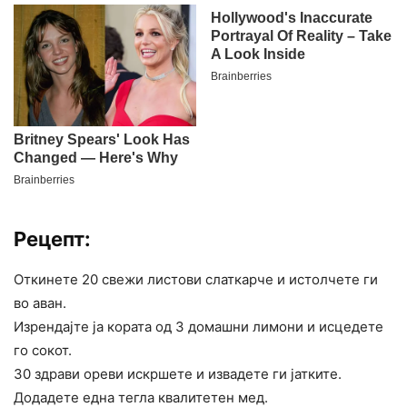
Рецепт:
Откинете 20 свежи листови слаткарче и истолчете ги
во аван.
Изрендајте ја кората од 3 домашни лимони и исцедете
го сокот.
30 здрави ореви искршете и извадете ги јатките.
Додадете една тегла квалитетен мед.