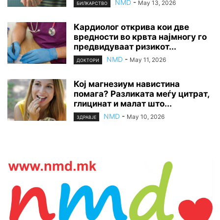
NMD
-
May 13, 2026
БИЛКАРСТВО
Кардиолог открива кои две
вредности во крвта најмногу го
предвидуваат ризикот...
NMD
-
May 11, 2026
ДОКТОРИ
Кој магнезиум навистина
помага? Разликата меѓу цитрат,
глицинат и малат што...
NMD
-
May 10, 2026
ЗДРАВЈЕ