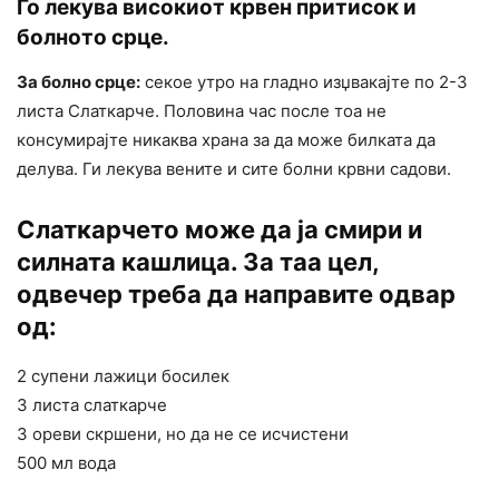
Го лекува високиот крвен притисок и
болното срце.
За болно срце:
секое утро на гладно изџвакајте по 2-3
листа Слаткарче. Половина час после тоа не
консумирајте никаква храна за да може билката да
делува. Ги лекува вените и сите болни крвни садови.
Слаткарчето може да ја смири и
силната кашлица. За таа цел,
одвечер треба да направите одвар
од:
2 супени лажици босилек
3 листа слаткарче
3 ореви скршени, но да не се исчистени
500 мл вода