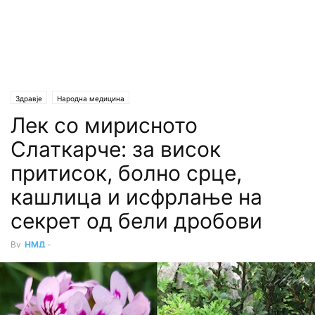
Здравје
Народна медицина
Лек со мирисното
Слаткарче: за висок
притисок, болно срце,
кашлица и исфрлање на
секрет од бели дробови
By
НМД
-